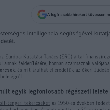
A legfrissebb hírekért kövessen m
sterséges intelligencia segítségével kutatj
edetét.
 az Európai Kutatási Tanács (ERC) által finanszír
ul annak felderítésére, honnan származnak valójába
ercsek
, és mit árulhat el eredetük az ókori Júdeá
sbeliségről.
múlt egyik legfontosabb régészeti lelete
olt-tengeri tekercseket
az 1950-es években fedezté
atag barlangjaiban. A leletegyüttes a 20. század e