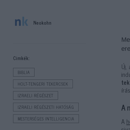
Neokohn
Me
er
Cimkék:
Új,
BIBLIA
ind
tek
HOLT-TENGERI TEKERCSEK
írá
IZRAELI RÉGÉSZET
A 
IZRAELI RÉGÉSZETI HATÓSÁG
MESTERSÉGES INTELLIGENCIA
A
h
siv