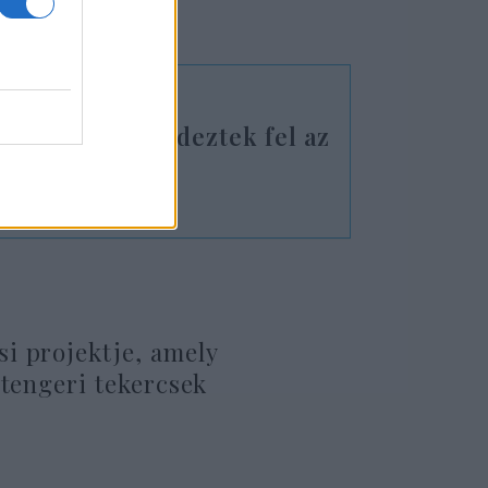
ivel.
dőkapszulát” fedeztek fel az
i projektje, amely
-tengeri tekercsek