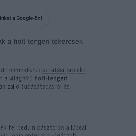
inket a Google-ön!
ák a holt-tengeri tekercsek
ozott nemzetközi
kutatási projekt
n a világhírű
holt-tengeri
ban zajló tudásátadásról és
k fel beduin pásztorok a júdeai
gyik legjelentősebb régészeti