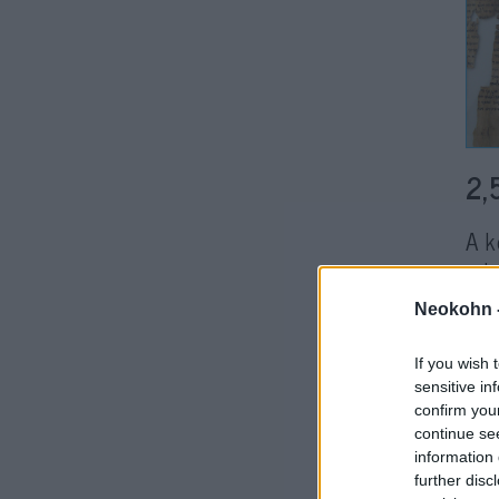
2,
A k
oda
hol
Neokohn 
Az 
If you wish 
pro
sensitive in
confirm you
eur
continue se
Han
information 
ame
further disc