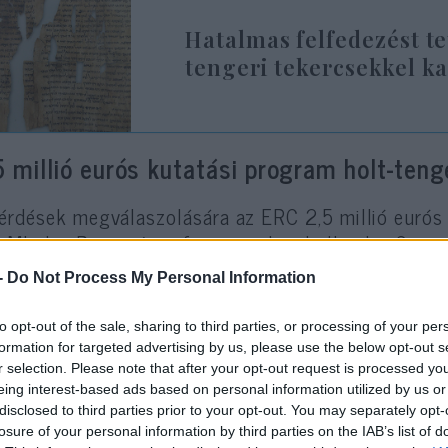
Hatalmas felfedezést te
tengeri tekercsekkel k
5 millió eurós kutatási program holt-tenge
érdések megválaszolására az ERC 2,5 millió eurós
 Mladen Popović professzornak, a hollandiai Groni
t-tengeri tekercsek egyik legismertebb nemzetközi
-
Do Not Process My Personal Information
ötéves Tracing Scribes and Scrolls („Az írnokok é
to opt-out of the sale, sharing to third parties, or processing of your per
gram a Groningeni Egyetem, az Izraeli Régészeti H
formation for targeted advertising by us, please use the below opt-out s
r selection. Please note that after your opt-out request is processed y
ópai kutatóintézet együttműködésében valósul meg
eing interest-based ads based on personal information utilized by us or
ds That Wrote the Bible („A kezek, amelyek a Bibl
disclosed to third parties prior to your opt-out. You may separately opt-
ly úttörő módon alkalmazott
mesterséges intelli
losure of your personal information by third parties on the IAB’s list of