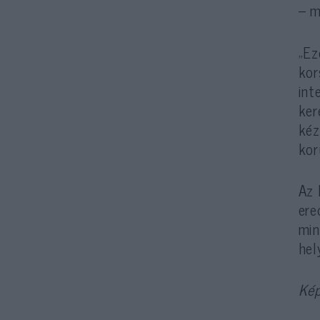
– m
„Ez
kor
int
ker
kéz
kor
Az 
ere
min
hel
Ké