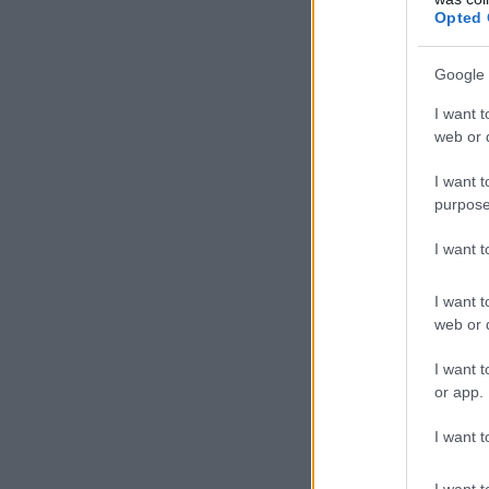
kém
Opted 
kéz
alk
Google 
min
I want t
öss
web or d
I want t
Az 
purpose
„ké
I want 
elő
A l
I want t
oly
web or d
neh
I want t
or app.
A m
ele
I want t
elő
I want t