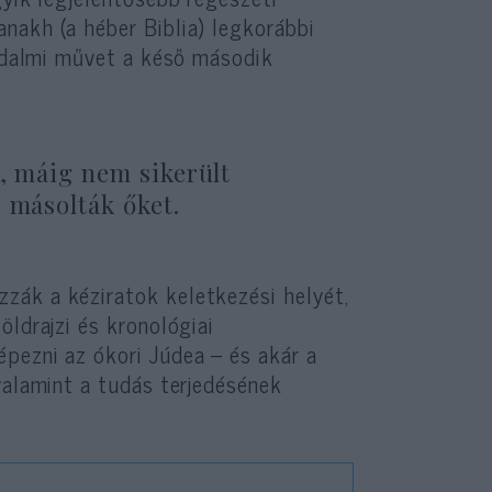
nakh (a héber Biblia) legkorábbi
rodalmi művet a késő második
k, máig nem sikerült
 másolták őket.
zák a kéziratok keletkezési helyét,
öldrajzi és kronológiai
pezni az ókori Júdea – és akár a
valamint a tudás terjedésének