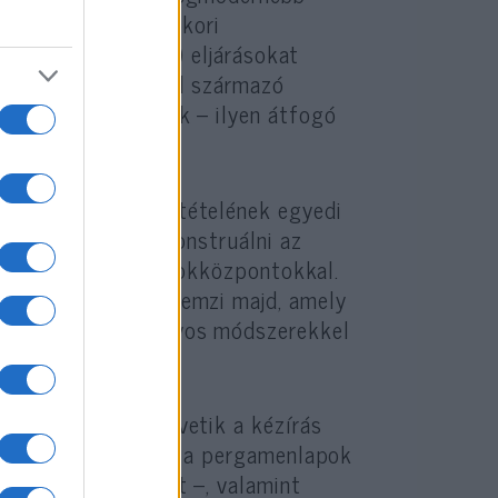
át, paleográfiai (ókori
elépítését vizsgáló) eljárásokat
atagi lelőhelyekről származó
kéval is összevetik – ilyen átfogó
sor.
ziratok anyagösszetételének egyedi
yagok eredetét, rekonstruálni az
 az ismert ókori írnokközpontokkal.
s intelligencia elemzi majd, amely
amelyeket hagyományos módszerekkel
seket ezután összevetik a kézírás
álatával – beleértve a pergamenlapok
varrási technikákat –, valamint