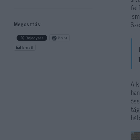
fel
ism
Sze
Megosztás:
Print
Email
A k
han
öss
tág
hál