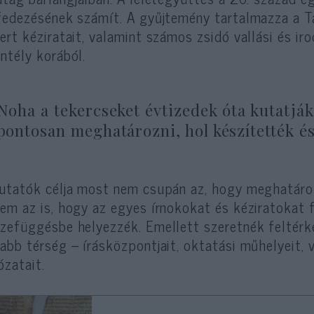
fedezésének számít. A gyűjtemény tartalmazza a Ta
ert kéziratait, valamint számos zsidó vallási és i
ntély korából.
Noha a tekercseket évtizedek óta kutatjá
pontosan meghatározni, hol készítették és
utatók célja most nem csupán az, hogy meghatároz
em az is, hogy az egyes írnokokat és kéziratokat f
zefüggésbe helyezzék. Emellett szeretnék feltérké
abb térség – írásközpontjait, oktatási műhelyeit, 
ózatait.