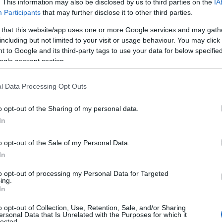
. This information may also be disclosed by us to third parties on the
IA
y mely írnokok készítették a Holt-tengeri tekercs
Participants
that may further disclose it to other third parties.
 that this website/app uses one or more Google services and may gath
új program azonban már nem csupán az írnokok sz
including but not limited to your visit or usage behaviour. You may click 
i, hanem arra is, hogy hol dolgoztak, milyen alapan
 to Google and its third-party tags to use your data for below specifi
turális és szellemi hálózatokon keresztül terjedtek
ogle consent section.
l Data Processing Opt Outs
Egy középkori kézirat
o opt-out of the Sharing of my personal data.
In
hogyan kerültek helyük
tekercsek
o opt-out of the Sale of my Personal Data.
In
to opt-out of processing my Personal Data for Targeted
sterséges intelligencia és csúcstechnol
ing.
In
utatás során az Izraeli Régészeti Hatóság gyűjte
o opt-out of Collection, Use, Retention, Sale, and/or Sharing
ersonal Data that Is Unrelated with the Purposes for which it
meznek, köztük pergament, papiruszt és tintát. A
lected.