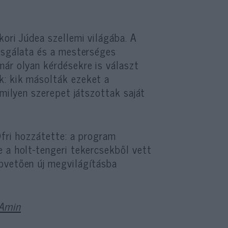
kori Júdea szellemi világába. A
izsgálata és a mesterséges
már olyan kérdésekre is választ
k: kik másolták ezeket a
 milyen szerepet játszottak saját
Ofri hozzátette: a program
 a holt-tengeri tekercsekből vett
apvetően új megvilágításba
Amin