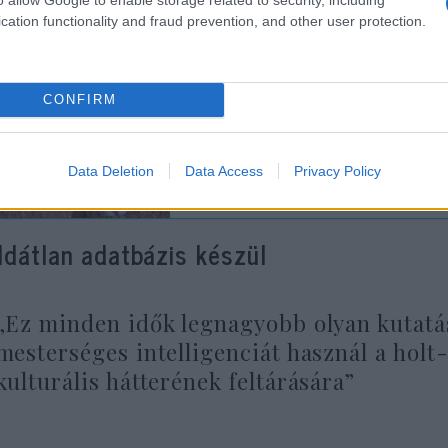
lvészeti és irodalomtörténeti kutatások eredménye
cation functionality and fraud prevention, and other user protection.
CONFIRM
300 ezer éves őskori „i
izraeli régészek
Data Deletion
Data Access
Privacy Policy
ldátlan adatbázis készül
„Ez minden idők legnagyobb olyan kutatás
mesterséges intelligenciát használ a holt
kulturális hátterének feltárására”