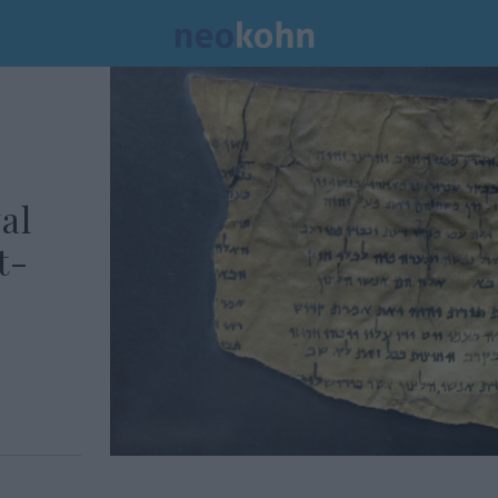
al
t-