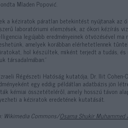
ondta Mladen Popović.
ek a kéziratok páratlan betekintést nyújtanak az ó
szerű laboratóriumi elemzések, az ókori kézírás v
elligencia legújabb eredményeinek ötvözésével ma 
eshetünk, amelyek korábban elérhetetlennek tűnte
iratokat, hol készültek, miként terjedt a tudás, és
uk társadalmában.”
Izraeli Régészeti Hatóság kutatója, Dr. Ilit Cohen-
dményeként egy eddig példátlan adatbázis jön létre
ták kémiai összetételéről, amely hosszú távon al
yezheti a kéziratok eredetének kutatását.
p: Wikimedia Commons/
Osama Shukir Muhammed 