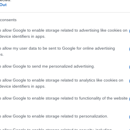
iai elemzési módszereket, mesterséges intelligenci
Out
írásvizsgálati) és kodikológiai (kéziratok fizikai f
almazzák. A kutatók a Kumránból és más júdeai siv
consents
ták kémiai összetételét ókori egyiptomi papiruszo
o allow Google to enable storage related to advertising like cookies on
zehasonlító vizsgálatra korábban még nem került 
evice identifiers in apps.
o allow my user data to be sent to Google for online advertising
elemzések segítségével azonosítani kívánják a ké
s.
miai ujjlenyomatát”, feltárni a felhasznált nyersan
to allow Google to send me personalized advertising.
állítási technológiát, valamint kapcsolatot találni
aboratóriumi eredményeket ezt követően mestersége
o allow Google to enable storage related to analytics like cookies on
an összetett mintázatokat is képes felismerni, 
evice identifiers in apps.
éz lenne kimutatni.
o allow Google to enable storage related to functionality of the website
esterséges intelligencia által feltárt összefüggé
mzésével, a kéziratok fizikai szerkezetének vizsg
o allow Google to enable storage related to personalization.
készítését, az oszlopelrendezést, a margókat és a 
o allow Google to enable storage related to security, including