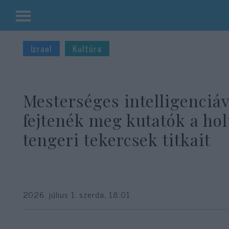
Kilépés
a
Izrael
Kultúra
tartalomba
Mesterséges intelligenciáv
fejtenék meg kutatók a hol
tengeri tekercsek titkait
2026. július 1. szerda, 18:01