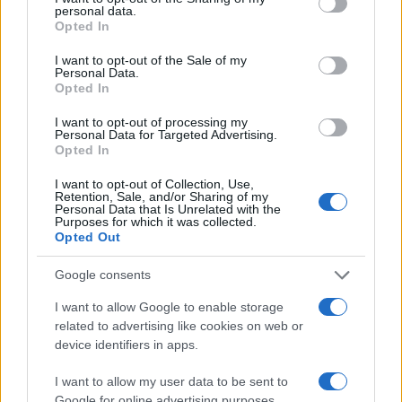
personal data.
grant or deny consent to Google and its third-party tags to
csökkenti az ismételt
Opted In
use your data for below specified purposes in below Google
beavatkozások szükségességét.
consent section.
I want to opt-out of the Sale of my
Personal Data.
Opted In
A biztonsági profil is ígéretes: a kutatás
I want to opt-out of processing my
Personal Data for Targeted Advertising.
során nem jelentettek súlyos
Opted In
mellékhatásokat. A leggyakoribb panasz
I want to opt-out of Collection, Use,
enyhe, átmeneti égő érzés volt vizelés
Retention, Sale, and/or Sharing of my
Personal Data that Is Unrelated with the
közben. Különösen figyelemreméltó, hogy
Purposes for which it was collected.
Opted Out
minden résztvevő végigcsinálta a kezelést,
senki sem szakította meg a terápiát
Google consents
mellékhatások miatt.
I want to allow Google to enable storage
related to advertising like cookies on web or
device identifiers in apps.
Izraeli Hárpia drónokat vesz a világ
I want to allow my user data to be sent to
legerősebb hadserege
Google for online advertising purposes.