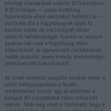
jelenlegi standardnak számító BCG-kezelésre.
A BCG-terápia — amely eredetileg
tuberkulózis elleni vakcinából fejlődött ki —
évtizedek óta a húgyhólyagrák egyik fő
kezelési módja, de sok betegnél idővel
elveszíti hatékonyságát. Ilyenkor az orvosok
gyakran már csak a húgyhólyag teljes
eltávolítását, az úgynevezett cisztektómiát
tudják javasolni, amely komoly, életminőséget
jelentősen befolyásoló műtét.
Az izraeli vezetésű vizsgálat azonban ebben a
nehéz betegcsoportban is kiváló
eredményeket hozott: egy év elteltével a
betegek 80 százalékánál teljes remissziót
mértek. Talán még ennél is fontosabb, hogy a
vizsgálat teljes ideje alatt egyetlen betegnél