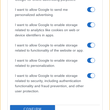
I want to allow Google to send me
Következhet a globális áttörés?
personalized advertising.
I want to allow Google to enable storage
Az eredményeket az American Urological
related to analytics like cookies on web or
Association éves konferenciáján mutatták be,
device identifiers in apps.
amely az urológia egyik legrangosabb
I want to allow Google to enable storage
nemzetközi szakmai fóruma. A kezelést
related to functionality of the website or app.
fejlesztő Relmada Therapeutics már
bejelentette, hogy a sikeres II. fázisú
I want to allow Google to enable storage
related to personalization.
vizsgálat után elindítja a nagyszabású III.
fázisú klinikai teszteket, amelyek döntőek
I want to allow Google to enable storage
lehetnek a széles körű engedélyezés
related to security, including authentication
functionality and fraud prevention, and other
szempontjából.
user protection.
Chertin professzor szerint a mostani
eredmények akár paradigmaváltást is
CONFIRM