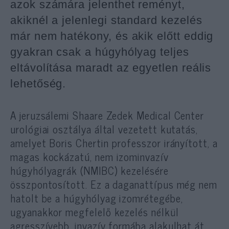
azok számára jelenthet reményt,
akiknél a jelenlegi standard kezelés
már nem hatékony, és akik előtt eddig
gyakran csak a húgyhólyag teljes
eltávolítása maradt az egyetlen reális
lehetőség.
A jeruzsálemi Shaare Zedek Medical Center
urológiai osztálya által vezetett kutatás,
amelyet Boris Chertin professzor irányított, a
magas kockázatú, nem izominvazív
húgyhólyagrák (NMIBC) kezelésére
összpontosított. Ez a daganattípus még nem
hatolt be a húgyhólyag izomrétegébe,
ugyanakkor megfelelő kezelés nélkül
agresszívebb, invazív formába alakulhat át.