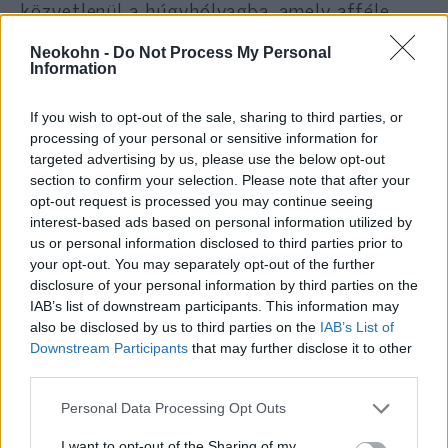
közvetlenül a húgyhólyagba, amely afféle
gyógyszerdepóként működik: 14 napon
Neokohn -
Do Not Process My Personal
keresztül folyamatosan szabadítja fel a két
Information
kemoterápiás hatóanyagot, a Gemcitabine-t
és a Docetaxel-t.
If you wish to opt-out of the sale, sharing to third parties, or
processing of your personal or sensitive information for
targeted advertising by us, please use the below opt-out
Ez azért jelentős előrelépés, mert a
section to confirm your selection. Please note that after your
hagyományos kezeléseknél a hatóanyag
opt-out request is processed you may continue seeing
viszonylag rövid ideig érintkezik a daganatos
interest-based ads based on personal information utilized by
us or personal information disclosed to third parties prior to
szövettel. Az NDV-01 ezzel szemben hosszan
your opt-out. You may separately opt-out of the further
fenntartja a gyógyszerek helyi
disclosure of your personal information by third parties on the
koncentrációját, így a daganat sokkal tovább
IAB’s list of downstream participants. This information may
also be disclosed by us to third parties on the
IAB’s List of
van kitéve a terápiás hatásnak.
Downstream Participants
that may further disclose it to other
third parties.
Please note that this website/app uses one or more Google
Personal Data Processing Opt Outs
A kutatók szerint ez egyszerre
services and may gather and store information including but
növeli a hatékonyságot és
not limited to your visit or usage behaviour. You may click to
I want to opt-out of the Sharing of my