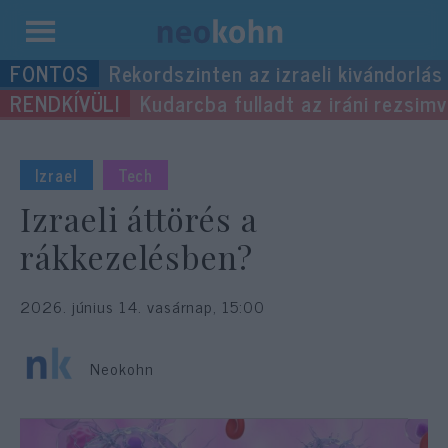
Kilépés
Rekordszinten az izraeli kivándorlás
a
Kudarcba fulladt az iráni rezsimv
tartalomba
Izrael
Tech
Izraeli áttörés a
rákkezelésben?
2026. június 14. vasárnap, 15:00
Neokohn