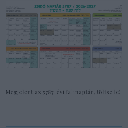
Megjelent az 5787. évi falinaptár, töltse le!