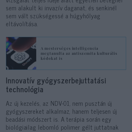
sem alakult ki invazív daganat, és senkinél
sem vált szükségessé a húgyhólyag
eltávolítása.
A mesterséges intelligencia
megtanulta az antiszemita kulturális
kódokat is
Innovatív gyógyszerbejuttatási
technológia
Az új kezelés, az NDV-01, nem pusztán új
gyógyszereket alkalmaz, hanem teljesen új
beadási módszert is. A terápia során egy
biológiailag lebomló polimer gélt juttatnak