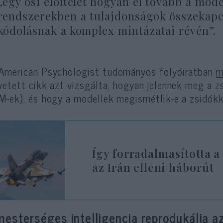
„egy ősi előítélet hogyan él tovább a mod
rendszerekben a tulajdonságok összekapcs
kódolásnak a komplex mintázatai révén”.
American Psychologist tudományos folyóiratban
m
vetett cikk azt vizsgálta, hogyan jelennek meg a z
M-ek), és hogy a modellek megismétlik-e a zsidókk
Így forradalmasította a
az Irán elleni háborút
mesterséges intelligencia reprodukálja a