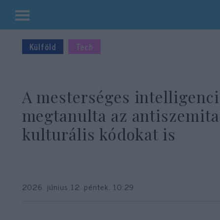
Kilépés
a
Külföld
Tech
tartalomba
A mesterséges intelligenc
megtanulta az antiszemita
kulturális kódokat is
2026. június 12. péntek, 10:29