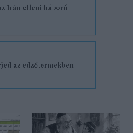
z Irán elleni háború
erjed az edzőtermekben