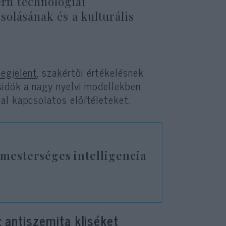
ern technológiai
olásának és a kulturális
egjelent
, szakértői értékelésnek
sidók a nagy nyelvi modellekben
al kapcsolatos előítéleteket.
 mesterséges intelligencia
z antiszemita kliséket