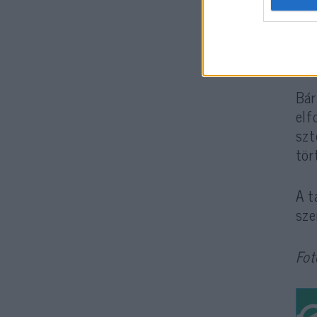
– í
cso
elő
Bár
elf
szt
tör
A t
sze
Fot