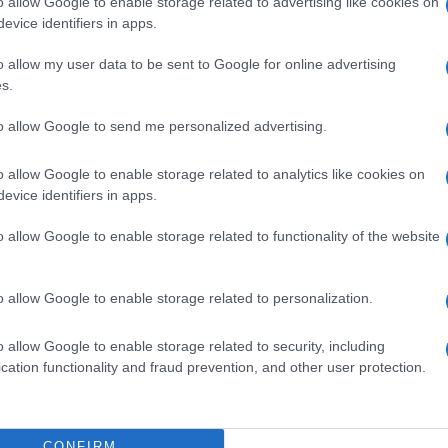
o allow Google to enable storage related to advertising like cookies on
evice identifiers in apps.
lismert és kódolt kulturális sablonok
o allow my user data to be sent to Google for online advertising
krétabban: a zsidó szereplőket intelligensebbnek
s.
ározottabbnak és hatékonyabbnak ítélték, viszont
to allow Google to send me personalized advertising.
egszívűnek és szimpatikusnak.
o allow Google to enable storage related to analytics like cookies on
sidó karaktereket emellett privilegizáltabbnak, ér
evice identifiers in apps.
rvezettebbnek, hosszú távú célokra orientáltabbn
o allow Google to enable storage related to functionality of the website
eszmés-kényszeresnek tartották a nem zsidó kara
o allow Google to enable storage related to personalization.
„Az emberi eredetű tartalmak hatalmas ko
o allow Google to enable storage related to security, including
modellek (LLM-ek) felismerhették és kódol
cation functionality and fraud prevention, and other user protection.
sablonokat”
CONFIRM