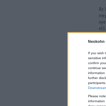
Az 
meg
nye
elő
A s
Neokohn 
a m
kör
If you wish 
sensitive in
az 
confirm you
continue se
information 
further disc
participants
Downstream 
Please note
information 