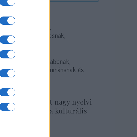
, magabiztosabbnak,
 kevésbé barátságosnak,
zelmileg kontrolláltabbnak,
ak, elnyomónak, dominánsnak és
kterekhez képest.
rpuszain edzett nagy nyelvi
hatták ezeket a kulturális