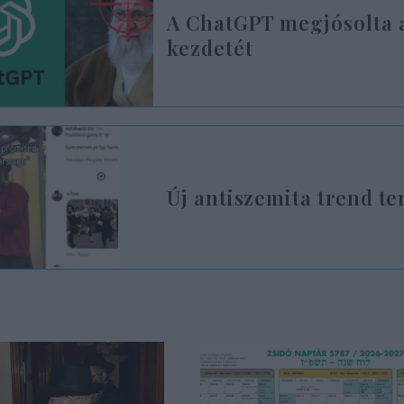
A ChatGPT megjósolta a
kezdetét
Új antiszemita trend t