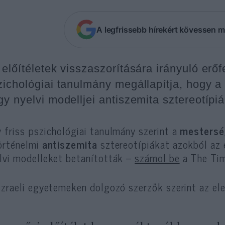
A legfrissebb hírekért kövessen m
 előítéletek visszaszorítására irányuló erőf
zichológiai tanulmány megállapítja, hogy a
gy nyelvi modelljei antiszemita sztereotípiá
 friss pszichológiai tanulmány szerint a
mesterség
örténelmi
antiszemita
sztereotípiákat azokból az
lvi modelleket betanították –
számol be
a The Time
izraeli egyetemeken dolgozó szerzők szerint az ele