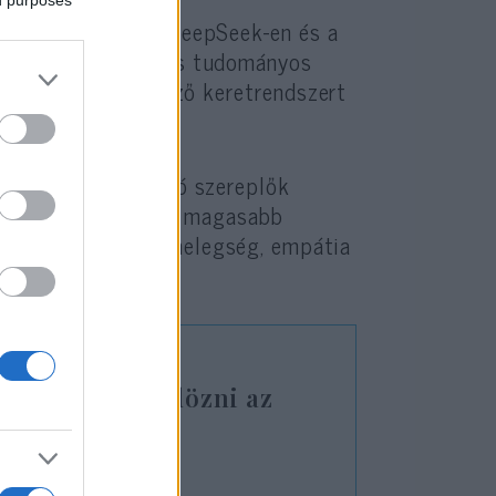
ed purposes
leken, például a DeepSeek-en és a
yvek, weboldalak és tudományos
alatokkal rendelkező keretrendszert
ásához.
ltal generált zsidó szereplők
et” eltávolítottak – magasabb
 alacsonyabbat a melegség, empátia
reotípiáknak
.
iával fogja üldözni az