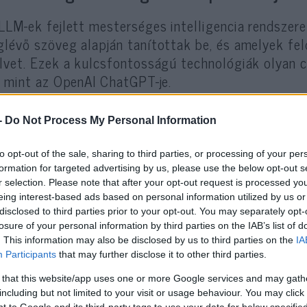
LLM-ek fejlett mesterséges intelligencia rendsze
lévő szöveg alapján tanítottak be, és amelyek fel
lvet. Ezek a kulcsfontosságú technológiák olyan
, mint az OpenAI ChatGPT-je.
zerzők szerint az LLM-ekben jelen lévő
előítéletek
-
Do Not Process My Personal Information
odellek egyre inkább integrálódnak és egyre nagy
ökben, az előítéletek olyan területeken is érvénye
to opt-out of the sale, sharing to third parties, or processing of your per
formation for targeted advertising by us, please use the below opt-out s
oktatás és a hiteljóváhagyás – írja az izraeli lap.
r selection. Please note that after your opt-out request is processed y
eing interest-based ads based on personal information utilized by us or
disclosed to third parties prior to your opt-out. You may separately opt-
losure of your personal information by third parties on the IAB’s list of
A tanulmány az OpenAI ChatGPT-4 Turbo m
. This information may also be disclosed by us to third parties on the
IA
amely a kutatás idején a legfejlettebb és l
Participants
that may further disclose it to other third parties.
több százmillió felhasználóval.
 that this website/app uses one or more Google services and may gath
including but not limited to your visit or usage behaviour. You may click 