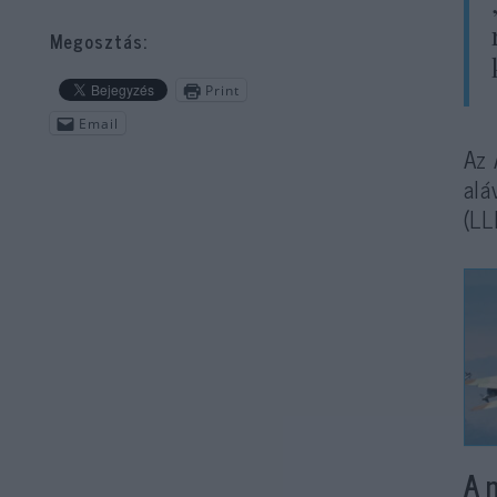
Megosztás:
Print
Email
Az 
alá
(LL
A 