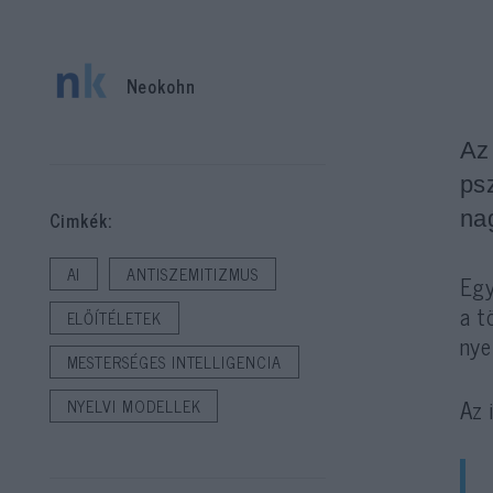
Neokohn
Az
ps
na
Cimkék:
AI
ANTISZEMITIZMUS
Egy
a t
ELŐÍTÉLETEK
nye
MESTERSÉGES INTELLIGENCIA
Az 
NYELVI MODELLEK