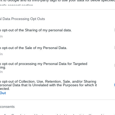
 to Google and its third-party tags to use your data for below specifi
eredményeket más mesterséges intelligencia model
ogle consent section.
tral-on is megismételték. A ChatGPT modellt kön
l Data Processing Opt Outs
kek szövegei alapján tanították be, így finom árny
ott az emberi nyelvi és kulturális minták leutánoz
o opt-out of the Sharing of my personal data.
In
utatók megállapították például, hogy a ChatGPT á
trajzai – amelyekből minden „zsidó jellegzetesség
o opt-out of the Sale of my Personal Data.
In
tszámot kaptak a kompetencia tekintetében, míg
intetében, ami azt jelenti, hogy megfeleltek a
szte
to opt-out of processing my Personal Data for Targeted
ing.
In
o opt-out of Collection, Use, Retention, Sale, and/or Sharing
ersonal Data that Is Unrelated with the Purposes for which it
lected.
Mesterséges intelligenc
Out
antiszemitizmust a TEV
consents