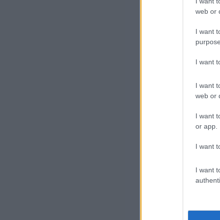
I want t
web or d
Fe
I want t
Kon
purpose
hat
I want 
mel
I want t
A z
web or d
sze
I want t
rög
or app.
I want t
I want t
authenti