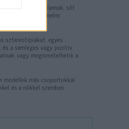
nmagukban ártalmatlannak, sőt
xtus révén a történelmi
tik fel.”
s sztereotípiákat, egyes
 és a semleges vagy pozitív
hatnak, vagy megismételhetik a
vi modellek más csoportokkal
kkel és a nőkkel szemben.