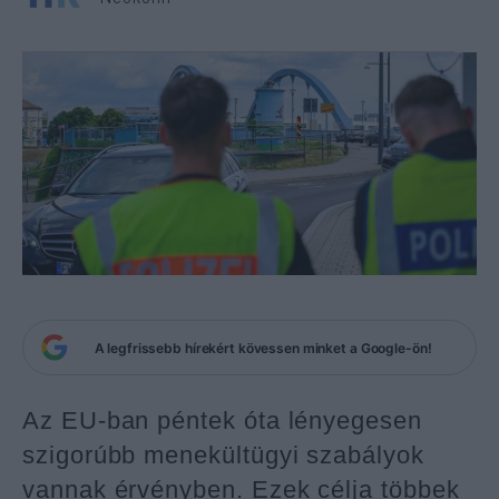
A legfrissebb hírekért kövessen minket a Google-ön!
Az EU-ban péntek óta lényegesen
szigorúbb menekültügyi szabályok
vannak érvényben. Ezek célja többek