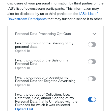
A szabályok egyúttal támogatást is
disclosure of your personal information by third parties on the
jelentenek azoknak az EU-tagállamoknak,
IAB’s list of downstream participants. This information may
also be disclosed by us to third parties on the
IAB’s List of
amelyek a legtöbb migránst fogadják be. Ez a
Downstream Participants
that may further disclose it to other
támogatás
third parties.
Please note that this website/app uses one or more Google
Personal Data Processing Opt Outs
pénzügyi formában,
services and may gather and store information including but
not limited to your visit or usage behaviour. You may click to
I want to opt-out of the Sharing of my
a migránsok egyik országból a
personal data.
grant or deny consent to Google and its third-party tags to
Opted In
másikba történő áthelyezésével
use your data for below specified purposes in below Google
consent section.
I want to opt-out of the Sale of my
vagy egyéb segítségnyújtással
Personal Data.
valósulhat meg
Opted In
I want to opt-out of processing my
Personal Data for Targeted Advertising.
– foglalja össze a brüsszeli lap. Az
Opted In
úgynevezett „szolidaritási alap” első
I want to opt-out of Collection, Use,
kísérlete keretében az országok célokat
Retention, Sale, and/or Sharing of my
Personal Data that Is Unrelated with the
tűztek ki maguk elé: vagy 21 000 migránst
Purposes for which it was collected.
vesznek át Olaszországtól, Spanyolországtól,
Opted Out