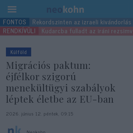
Kilépés
Rekordszinten az izraeli kivándorlás
a
Kudarcba fulladt az iráni rezsimv
tartalomba
Külföld
Migrációs paktum:
éjfélkor szigorú
menekültügyi szabályok
léptek életbe az EU-ban
2026. június 12. péntek, 09:15
Neokohn