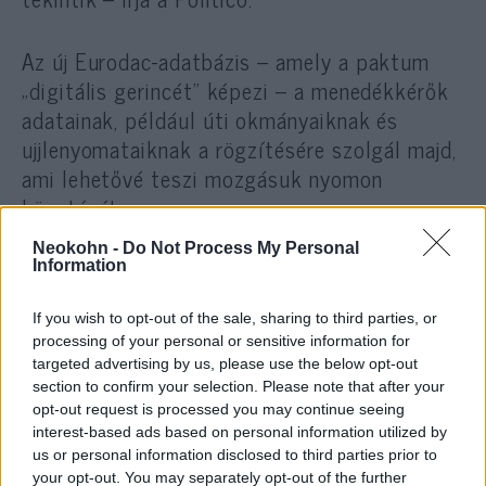
Az új Eurodac-adatbázis – amely a paktum
„digitális gerincét” képezi – a menedékkérők
adatainak, például úti okmányaiknak és
ujjlenyomataiknak a rögzítésére szolgál majd,
ami lehetővé teszi mozgásuk nyomon
követését.
Neokohn -
Do Not Process My Personal
Information
Illegális bevándorlás: ez a CDU-terv
kőkemény szigorításakat javasol az EU
If you wish to opt-out of the sale, sharing to third parties, or
határain
processing of your personal or sensitive information for
targeted advertising by us, please use the below opt-out
section to confirm your selection. Please note that after your
A kényes pont: az unió és a
opt-out request is processed you may continue seeing
interest-based ads based on personal information utilized by
szolidaritás
us or personal information disclosed to third parties prior to
your opt-out. You may separately opt-out of the further