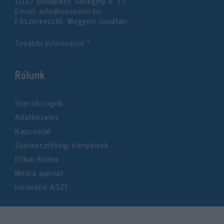
1037 Budapest, Seregély u. 17.
Email:
info@neokohn.hu
Főszerkesztő: Megyeri Jonatán
További információ »
Rólunk
Szerzői jogok
Adatkezelés
Kapcsolat
Szerkesztőségi irányelvek
Etikai Kódex
Média ajánlat
Hirdetési ÁSZF
©2026 Neokohn