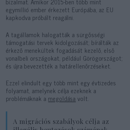
bizalmat. Amikor 2015-ben több mint
egymillió ember érkezett Európába, az EU
kapkodva próbált reagálni.
A tagállamok halogatták a sürgősségi
támogatási tervek kidolgozását; bírálták az
érkező menekültek fogadását kezelő, első
vonalbeli országokat, például Görögországot;
és újra bevezették a határellenőrzéseket.
Ezzel elindult egy több mint egy évtizedes
folyamat, amelynek célja ezeknek a
problémáknak a
megoldása
volt.
A migrációs szabályok célja az
illegális beutazások számának