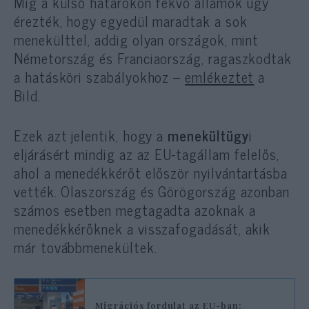
Míg a külső határokon fekvő államok úgy
érezték, hogy egyedül maradtak a sok
menekülttel, addig olyan országok, mint
Németország és Franciaország, ragaszkodtak
a hatásköri szabályokhoz –
emlékeztet
a
Bild.
Ezek azt jelentik, hogy a
menekültügy
i
eljárásért mindig az az EU-tagállam felelős,
ahol a menedékkérőt először nyilvántartásba
vették. Olaszország és Görögország azonban
számos esetben megtagadta azoknak a
menedékkérőknek a visszafogadását, akik
már továbbmenekültek.
Migrációs fordulat az EU-ban: