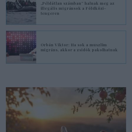
„Példátlan számban” halnak meg az
illegális migránsok a Földközi-
tengeren
Orbán Viktor: Ha sok a muszlim
migráns, akkor a zsidók pakolhatnak