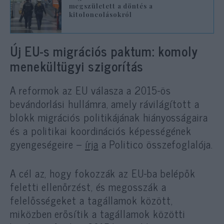
megszületett a döntés a
kitoloncolásokról
Új EU-s migrációs paktum: komoly
menekültügyi szigorítás
A reformok az EU válasza a 2015-ös
bevándorlási hullámra, amely rávilágított a
blokk migrációs politikájának hiányosságaira
és a politikai koordinációs képességének
gyengeségeire –
írja
a Politico összefoglalója.
A cél az, hogy fokozzák az EU-ba belépők
feletti ellenőrzést, és megosszák a
felelősségeket a tagállamok között,
miközben erősítik a tagállamok közötti