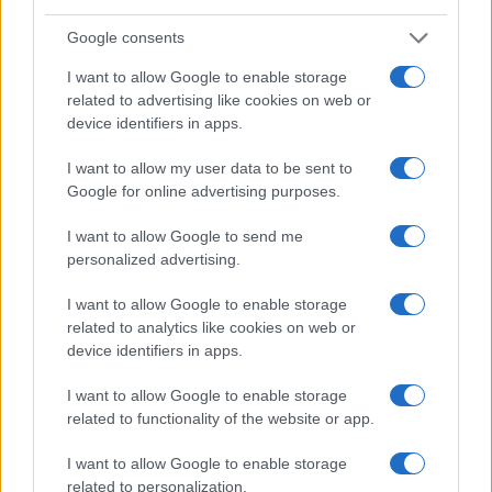
Görögországtól és Ciprustól, vagy 420 millió
Google consents
eurót fizetnek ezeknek az országoknak,
I want to allow Google to enable storage
esetleg a kettő kombinációját. Ez az
related to advertising like cookies on web or
egyezmény egyik különösen kényes pontja.
device identifiers in apps.
I want to allow my user data to be sent to
Google for online advertising purposes.
Több ország kizárta, hogy
befogadjon migránsokat,
I want to allow Google to send me
personalized advertising.
miközben olyan országok, mint
Ciprus, hangsúlyozták, hogy ez
I want to allow Google to enable storage
elengedhetetlen. Magyarország
related to analytics like cookies on web or
device identifiers in apps.
és Szlovákia sem pénzügyi
támogatást, sem segítséget nem
I want to allow Google to enable storage
related to functionality of the website or app.
ígért a migránsok
befogadásához.
I want to allow Google to enable storage
related to personalization.