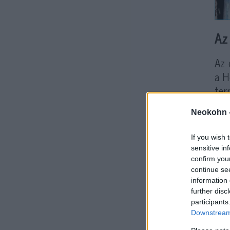
Az
Az 
a H
ter
Izr
Neokohn 
If you wish 
sensitive in
confirm you
continue se
information 
further disc
– j
participants
haj
Downstream 
fen