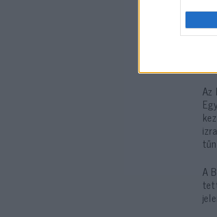
Az 
Egy
kez
izr
tűn
A B
tet
jele