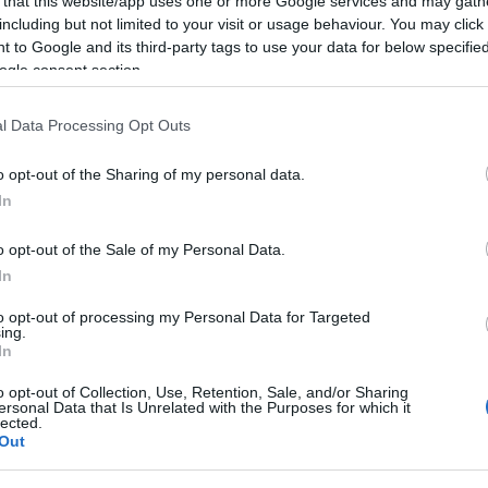
 that this website/app uses one or more Google services and may gath
including but not limited to your visit or usage behaviour. You may click 
 to Google and its third-party tags to use your data for below specifi
anakkor az Amerika és Irán között kötendő, szinte
ogle consent section.
írják, hogy Izraelnek teljesen
le kell állítania
a Hezbo
a terrorszervezethez közel álló Al-Akhbar újság.
l Data Processing Opt Outs
o opt-out of the Sharing of my personal data.
A jelentés szerint a megállapodás előírja, 
In
állítania az összes libanoni támadást, fel 
o opt-out of the Sale of my Personal Data.
részén elfoglalt területeket, és tartalmaz
In
„gyors kivonására” is.
to opt-out of processing my Personal Data for Targeted
ing.
In
últ hónapban, amikor úgy tűnt, hogy megállapodás 
o opt-out of Collection, Use, Retention, Sale, and/or Sharing
ersonal Data that Is Unrelated with the Purposes for which it
ól számolt be, hogy az IDF arra az eshetőségre kés
lected.
szafogni a Hezbollah elleni háborúját.
Out