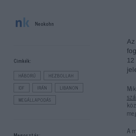
Neokohn
Az
fo
12
Cimkék:
je
HÁBORÚ
HEZBOLLAH
Mi
IDF
IRÁN
LIBANON
szá
MEGÁLLAPODÁS
köz
meg
A m
Megosztás: