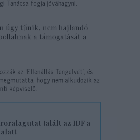
i Tanácsa fogja jóváhagyni.
án úgy tűnik, nem hajlandó
zbollahnak a támogatását a
zzák az ‘Ellenállás Tengelyét’, és
 megmutatta, hogy nem alkudozik az
nti képviselő.
roralagutat talált az IDF a
alatt