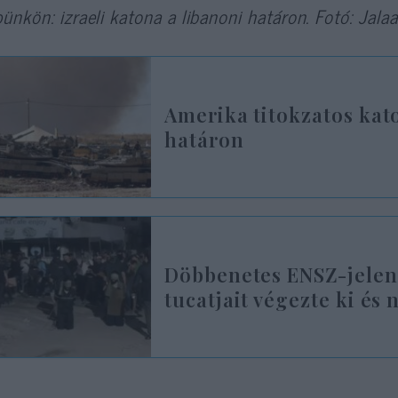
ünkön: izraeli katona a libanoni határon. Fotó: Ja
Amerika titokzatos kato
határon
Döbbenetes ENSZ-jelent
tucatjait végezte ki és