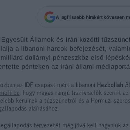
A legfrissebb hírekért kövessen m
 Egyesült Államok és Irán közötti tűzszün
glalja a libanoni harcok befejezését, valami
 milliárd dollárnyi pénzeszköz első lépéskén
lentette pénteken az iráni állami médiaportá
közben az
IDF
csapást mért a libanoni
Hezbollah
30
molt be
, hogy magas rangú tisztviselők szerint az
elebb kerülnek a tűzszünetről és a Hormuzi-szoros
állapodás aláírásához.
egállapodás tervezetét még jóvá kell hagyniuk az i