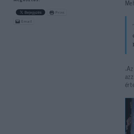
Meh
Print
Email
„Az
azz
ért