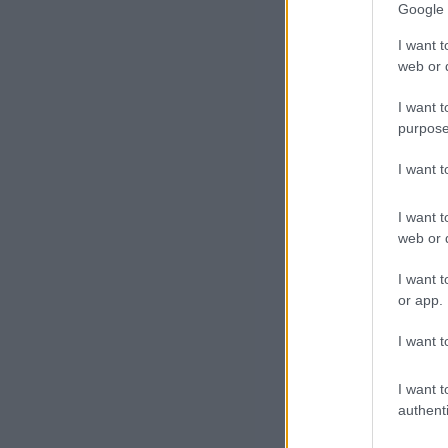
Google 
I want t
web or d
I want t
purpose
I want 
Gá
I want t
web or d
Ekö
els
I want t
min
or app.
val
I want t
Min
I want t
authenti
hét
ügy