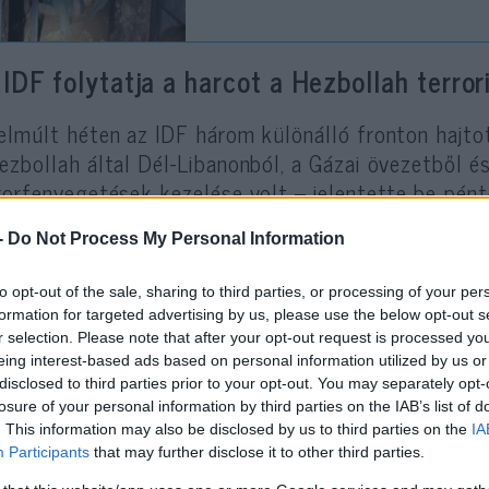
 IDF folytatja a harcot a Hezbollah terrori
elmúlt héten az IDF három különálló fronton hajto
ezbollah által Dél-Libanonból, a Gázai övezetből és
rorfenyegetések kezelése volt –
jelentette be
pénte
ael keleti és nyugati határai mentén is fellépett a
-
Do Not Process My Personal Information
to opt-out of the sale, sharing to third parties, or processing of your per
Dél-Libanonban az Izraeli Légierő minte
formation for targeted advertising by us, please use the below opt-out s
támadott meg, mintegy 80 terroristát me
r selection. Please note that after your opt-out request is processed y
eing interest-based ads based on personal information utilized by us or
disclosed to third parties prior to your opt-out. You may separately opt-
losure of your personal information by third parties on the IAB’s list of
elentette az IDF. A The Jerusalem Pst szerint a szá
. This information may also be disclosed by us to third parties on the
IA
tottak végre a térségben, infrastruktúrát bontott
Participants
that may further disclose it to other third parties.
yegetéseket.