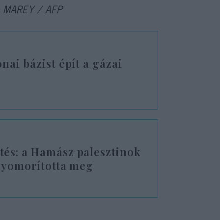
laa MAREY / AFP
nai bázist épít a gázai
és: a Hamász palesztinok
 nyomorította meg