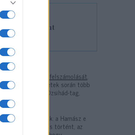
aszítja Libanont
errorista alagutak
felszámolását
,
ése szerint a műveletek során több
gas rangú Iszlám Dzsihád-tag,
 és helyettese.
plomáciai folyamatok: a Hamász e
 bár némi előrelépés történt, az
k
azt nyilatkozták
, hogy