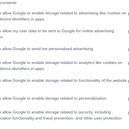
consents
o allow Google to enable storage related to advertising like cookies on
evice identifiers in apps.
A Hezbollah háborúba t
o allow my user data to be sent to Google for online advertising
s.
to allow Google to send me personalized advertising.
za: antiterror-háború és diplomácia
o allow Google to enable storage related to analytics like cookies on
evice identifiers in apps.
zben a Gázai övezetben az IDF-erők folytatták a t
ősorban a déli Hán Junisz térségében. Az IDF közl
o allow Google to enable storage related to functionality of the website
t 20 terrorista vesztette életét, köztük három ma
amint a Hamász pénzátutalási hálózatának vezetője
o allow Google to enable storage related to personalization.
deközben azonban ezen a fronton is zajlanak a di
o allow Google to enable storage related to security, including
cation functionality and fraud prevention, and other user protection.
en részt vett a kairói leszerelési tárgyalásokon, és
et jól ismerő tisztviselők a The Times of Israelne