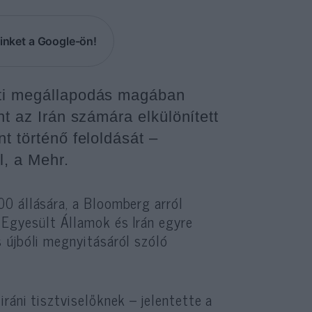
inket a Google-ön!
eti megállapodás magában
nt az Irán számára elkülönített
t történő feloldását –
l, a Mehr.
0 állására, a Bloomberg arról
 Egyesült Államok és Irán egyre
 újbóli megnyitásáról szóló
ráni tisztviselőknek – jelentette a