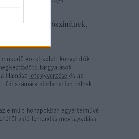
 nem tartják valószínűnek,
rés történne.
 működő közel-keleti közvetítők –
 megkezdődött tárgyalások
l a Hamász
lefegyverzése
és az
t fél számára elérhetetlen célnak
 az elmúlt hónapokban egyértelművé
letétől való lemondás megtagadása