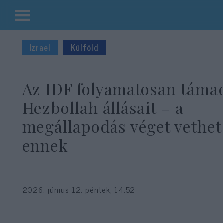
Kilépés
a
Izrael
Külföld
tartalomba
Az IDF folyamatosan támad
Hezbollah állásait – a
megállapodás véget vethet
ennek
2026. június 12. péntek, 14:52