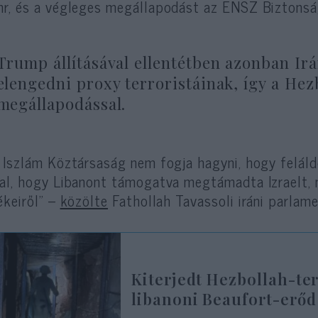
r, és a végleges megállapodást az ENSZ Biztonság
Trump állításával ellentétben azonban Ir
elengedni proxy terroristáinak, így a He
megállapodással.
 Iszlám Köztársaság nem fogja hagyni, hogy feláldo
al, hogy Libanont támogatva megtámadta Izraelt,
ékeiről” –
közölte
Fathollah Tavassoli iráni parlame
Kiterjedt Hezbollah-ter
libanoni Beaufort-erőd 