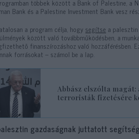
rogramban többek között a Bank of Palestine, a Na
an Bank és a Palestine Investment Bank vesz rés
atalosan a program célja, hogy
segítse
a palesztin
ülmények között való továbbműködésben, a munk
fizethető finanszírozáshoz való hozzáférésben. Ez
nnak forrásokat – számol be a lap.
Abbász elszólta magát: 
terroristák fizetésére k
palesztin gazdaságnak juttatott segítség 