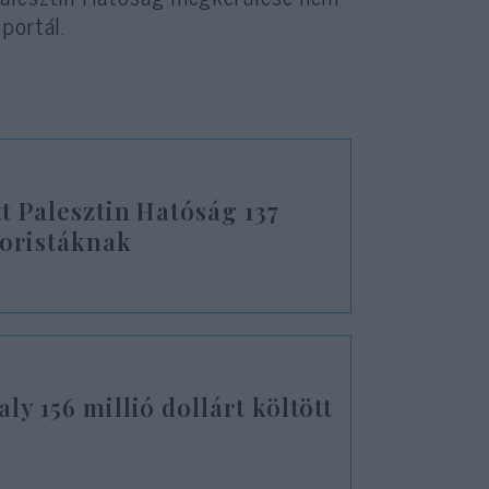
portál.
tt Palesztin Hatóság 137
rroristáknak
ly 156 millió dollárt költött