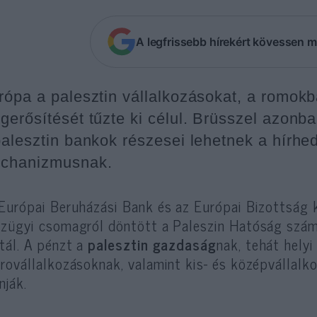
A legfrissebb hírekért kövessen m
rópa a palesztin vállalkozásokat, a romok
gerősítését tűzte ki célul. Brüsszel azonba
palesztin bankok részesei lehetnek a hírhedt
chanizmusnak.
Európai Beruházási Bank és az Európai Bizottság 
zügyi csomagról döntött a Paleszin Hatóság szá
tál. A pénzt a
palesztin gazdaság
nak, tehát hely
rovállalkozásoknak, valamint kis- és középvállalk
nják.