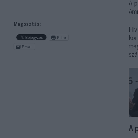
A p
Amm
Megosztás:
Hiv
kör
Print
meg
Email
szá
A 