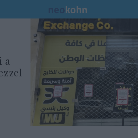
i a
ezzel