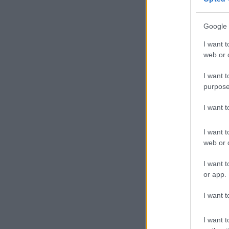
A „
ter
Google 
úgy
szo
I want t
web or d
I want t
purpose
I want 
I want t
web or d
A
T
I want t
Hat
or app.
I want t
Kül
Pal
I want t