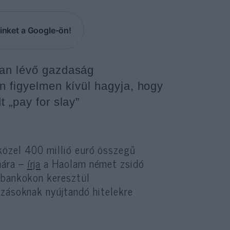
inket a Google-ön!
ban lévő gazdaság
n figyelmen kívül hagyja, hogy
 „pay for slay”
közel 400 millió euró összegű
mára –
írja
a Haolam német zsidó
i bankokon keresztül
ozásoknak nyújtandó hitelekre