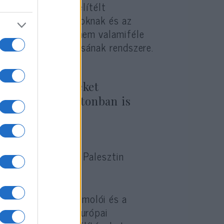
tin Hatóság által elítélt
ra helyezett foglyoknak és az
éseket értjük. Ez nem valamiféle
i erőszak jutalmazásának rendszere.
zközöket, amelyeket
zed be. Washingtonban is
mindaddig, amíg a Palesztin
rusalem Post beszámolói és a
stine – amely az európai