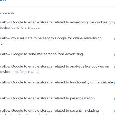
pay for slay” (fizetés a gyilkolásért) alatt a Palesz
roristáknak, bebörtönzött elkövetőknek, szabadláb
consents
nevezett mártírok családtagjainak nyújtott kifizet
kványos szociális ellátás, hanem az izraeliek ellen
o allow Google to enable storage related to advertising like cookies on
evice identifiers in apps.
o allow my user data to be sent to Google for online advertising
Izrael ezért visszatartja azokat a pénzes
s.
valójában a Palesztin Hatóság számára s
to allow Google to send me personalized advertising.
évek óta ismerik ezt a problémát.
o allow Google to enable storage related to analytics like cookies on
evice identifiers in apps.
aylor Force Act
korlátozza az amerikai segélyeket 
o allow Google to enable storage related to functionality of the website
óság nem szünteti meg az ilyen kifizetéseket.
o allow Google to enable storage related to personalization.
önösen kényes kérdés a bankok
szerepe
. A The Je
estinian Media Watch adatai szerint a Bank of Pale
o allow Google to enable storage related to security, including