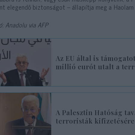
ent elegendő biztonságot – állapítja meg a Haolam 
ó: Anadolu via AFP
Az EU által is támogato
millió eurót utalt a te
A Palesztin Hatóság tava
terroristák kifizetésére