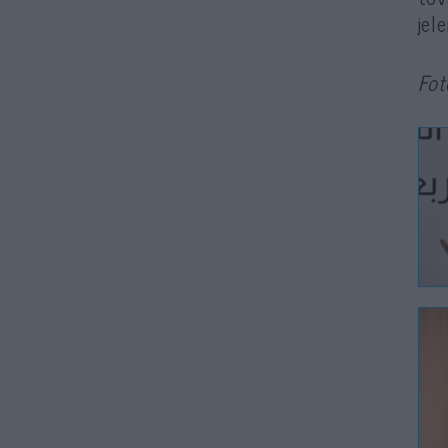
jel
Fot