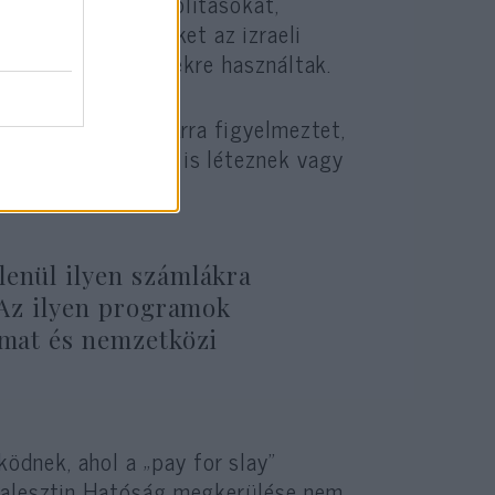
te azokat a felszólításokat,
 lezárnia, amelyeket az izraeli
 történő kifizetésekre használtak.
 igazgatója ezért arra figyelmeztet,
szerében továbbra is léteznek vagy
lenül ilyen számlákra
. Az ilyen programok
lmat és nemzetközi
dnek, ahol a „pay for slay”
 Palesztin Hatóság megkerülése nem