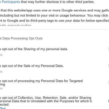
ja, hogy Izrael már régóta fellép a Palesztin Ható
Participants
that may further disclose it to other third parties.
itikája ellen.
 that this website/app uses one or more Google services and may gath
including but not limited to your visit or usage behaviour. You may click 
Európa ennek ellenére új pénzcsatornákat nyit meg
 to Google and its third-party tags to use your data for below specifi
ogle consent section.
onyítható és teljes elhatárolódást követelne a ter
almatlan adminisztratív döntés. Ez egy politikai 
l Data Processing Opt Outs
lal – állapítja meg a német zsidó portál.
o opt-out of the Sharing of my personal data.
In
o opt-out of the Sale of my Personal Data.
A terroristákat pénzel
In
megint hülyének néz m
to opt-out of processing my Personal Data for Targeted
ing.
In
m mindegy, milyen számlákra folyik be a
o opt-out of Collection, Use, Retention, Sale, and/or Sharing
ersonal Data that Is Unrelated with the Purposes for which it
lected.
Out