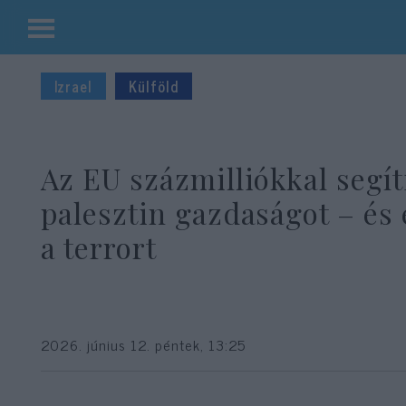
Kilépés
a
Izrael
Külföld
tartalomba
Az EU százmilliókkal segít
palesztin gazdaságot – és 
a terrort
2026. június 12. péntek, 13:25