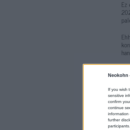
Ez 
202
pal
Ehh
kor
han
Neokohn 
If you wish 
sensitive in
confirm you
continue se
Val
information 
further disc
ren
participants