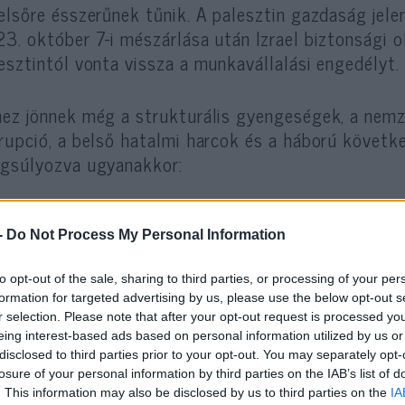
elsőre ésszerűnek tűnik. A palesztin gazdaság jel
3. október 7-i mészárlása után Izrael biztonsági
esztintól vonta vissza a munkavállalási engedélyt.
ez jönnek még a strukturális gyengeségek, a nemz
rupció, a belső hatalmi harcok és a háború követke
gsúlyozva ugyanakkor:
a gazdasági segítség akkor válik veszélye
-
Do Not Process My Personal Information
támogat, amely jutalmazza az izraeliek ell
to opt-out of the sale, sharing to third parties, or processing of your per
elkövetőket, és évek óta elkerüli a reform
formation for targeted advertising by us, please use the below opt-out s
r selection. Please note that after your opt-out request is processed y
eing interest-based ads based on personal information utilized by us or
ójában ugyanis a lépéssel több száz millió euró
ára
disclosed to third parties prior to your opt-out. You may separately opt-
losure of your personal information by third parties on the IAB’s list of
dszerbe, amely kapcsolódik a terrorizmust jutalma
. This information may also be disclosed by us to third parties on the
IA