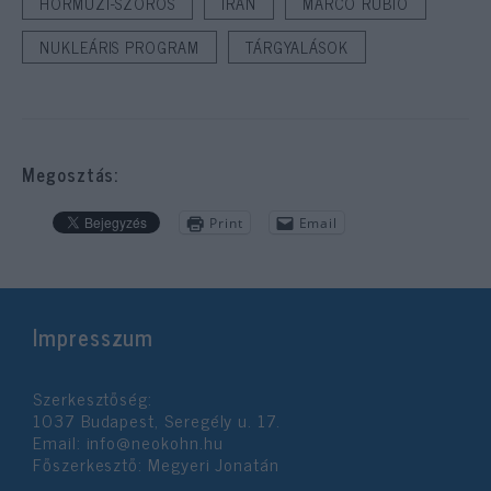
HORMUZI-SZOROS
IRÁN
MARCO RUBIO
NUKLEÁRIS PROGRAM
TÁRGYALÁSOK
Megosztás:
Print
Email
Impresszum
Szerkesztőség:
1037 Budapest, Seregély u. 17.
Email:
info@neokohn.hu
Főszerkesztő: Megyeri Jonatán