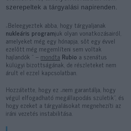
szerepeltek a tárgyalási napirenden.
„Beleegyeztek abba, hogy tárgyaljanak
nukleáris program
juk olyan vonatkozásairól,
amelyeket még egy hónapja, sőt egy évvel
ezelőtt még megemlíteni sem voltak
hajlandók ” –
mondta
Rubio
a szenátus
külügyi bizottságának, de részleteket nem
árult el ezzel kapcsolatban.
Hozzátette, hogy ez „nem garantálja, hogy
végül elfogadható megállapodás születik”, és
hogy ezeket a tárgyalásokat megnehezíti az
iráni vezetés instabilitása.