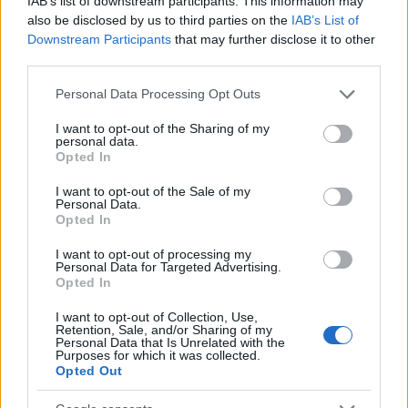
IAB’s list of downstream participants. This information may
Kínai rakétával lőttek le egy amerikai
also be disclosed by us to third parties on the
IAB’s List of
vadászgépet Iránban
Downstream Participants
that may further disclose it to other
third parties.
Please note that this website/app uses one or more Google
Personal Data Processing Opt Outs
Hámenei nemcsak él, de tárgyal is
services and may gather and store information including but
not limited to your visit or usage behaviour. You may click to
I want to opt-out of the Sharing of my
personal data.
Rubio arról is
beszámolt
, hogy vannak jelek
grant or deny consent to Google and its third-party tags to
Opted In
use your data for below specified purposes in below Google
arra: Irán legfőbb vezetője, Modzstaba
consent section.
I want to opt-out of the Sale of my
Hámenei, akiről úgy gondolják, hogy a háború
Personal Data.
Opted In
kezdetén megsebesült, és azóta sem látták
nyilvánosan, egyre jobban bekapcsolódik a
I want to opt-out of processing my
Personal Data for Targeted Advertising.
tárgyalásokba.
Opted In
I want to opt-out of Collection, Use,
Retention, Sale, and/or Sharing of my
Personal Data that Is Unrelated with the
„Úgy gondolom, vannak jelek
Purposes for which it was collected.
arra, hogy ő bizonyos szinten
Opted Out
egyre inkább részt vesz a