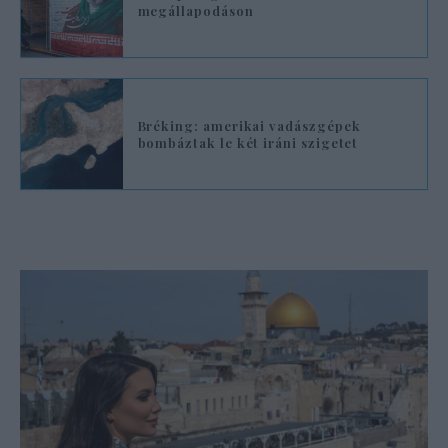
megállapodáson
Bréking: amerikai vadászgépek
bombáztak le két iráni szigetet