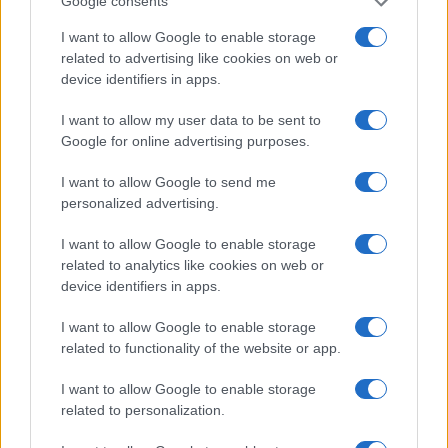
Google consents
tárgyalásokban, bár minden
I want to allow Google to enable storage
kommunikációja írásban és
related to advertising like cookies on web or
közvetítőkön keresztül történik”
device identifiers in apps.
– mondta.
I want to allow my user data to be sent to
Google for online advertising purposes.
Rubio kijelentései nem sokkal azután
I want to allow Google to send me
personalized advertising.
hangzottak el, hogy az iráni média arról
számolt be: a rezsim néhány napja
I want to allow Google to enable storage
megszakította a kapcsolatot a
related to analytics like cookies on web or
device identifiers in apps.
közvetítőkkel, miután Izrael azzal
fenyegetőzött, hogy bombázni fogja a bejrúti
I want to allow Google to enable storage
célpontokat, amelyek kapcsolatban állnak az
related to functionality of the website or app.
Irán által támogatott Hezbollah
I want to allow Google to enable storage
terrorcsoporttal.
related to personalization.