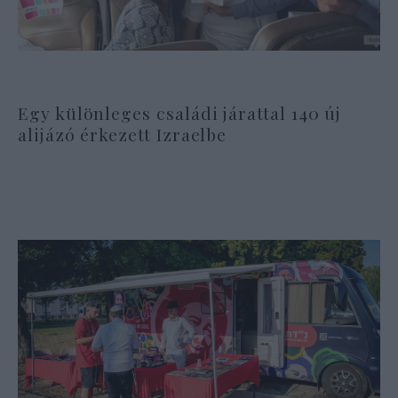
Egy különleges családi járattal 140 új
alijázó érkezett Izraelbe