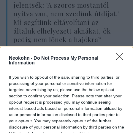
jelentsék: ‘A szoros mostantól
nyitva van, nem szedünk útdíjat.’
Mi segítünk eltávolítani az
általuk elhelyezett aknákat, ők
pedig nem lőnek a hajókra”
Neokohn -
Do Not Process My Personal
– mondta a külügyminiszter szenátusi
Information
meghallgatásán. Rubio azt is
megerősítette
a
törvényhozók előtt, hogy Irán továbbra is
If you wish to opt-out of the sale, sharing to third parties, or
processing of your personal or sensitive information for
jelentős számú drónnal rendelkezik, annak
targeted advertising by us, please use the below opt-out
ellenére, hogy „hagyományos védelmi
section to confirm your selection. Please note that after your
rendszerét” az amerikai–izraeli támadások
opt-out request is processed you may continue seeing
interest-based ads based on personal information utilized by
jelentősen meggyengítették.
us or personal information disclosed to third parties prior to
your opt-out. You may separately opt-out of the further
disclosure of your personal information by third parties on the