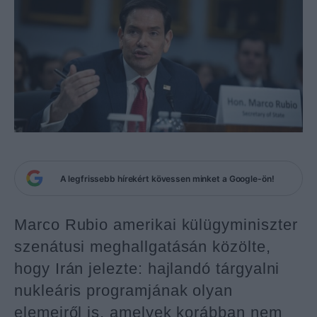
A legfrissebb hírekért kövessen minket a Google-ön!
Marco Rubio amerikai külügyminiszter
szenátusi meghallgatásán közölte,
hogy Irán jelezte: hajlandó tárgyalni
nukleáris programjának olyan
elemeiről is, amelyek korábban nem