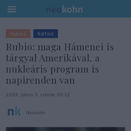
Kilépés
a
tartalomba
Háború
Külföld
Rubio: maga Hámenei is
tárgyal Amerikával, a
nukleáris program is
napirenden van
2026. június 3. szerda, 08:12
Neokohn