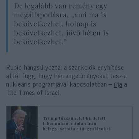
De legalább van remény egy
megállapodásra, „ami ma is
bekövetkezhet, holnap is
bekövetkezhet, jövő héten is
bekövetkezhet.”
Rubio hangsúlyozta: a szankciók enyhítése
attól függ, hogy Irán engedményeket tesz-e
nukleáris programjával kapcsolatban –
írja
a
The Times of Israel.
Trump tűzszünetet hirdetett
Libanonban, miután Irán
befagyasztotta a tárgyalásokat