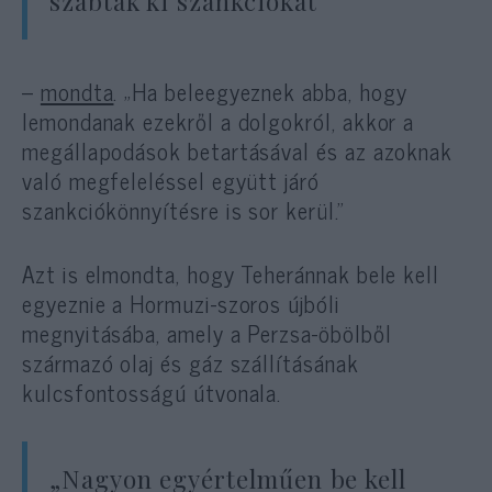
szabtak ki szankciókat”
–
mondta
. „Ha beleegyeznek abba, hogy
lemondanak ezekről a dolgokról, akkor a
megállapodások betartásával és az azoknak
való megfeleléssel együtt járó
szankciókönnyítésre is sor kerül.”
Azt is elmondta, hogy Teheránnak bele kell
egyeznie a Hormuzi-szoros újbóli
megnyitásába, amely a Perzsa-öbölből
származó olaj és gáz szállításának
kulcsfontosságú útvonala.
„Nagyon egyértelműen be kell