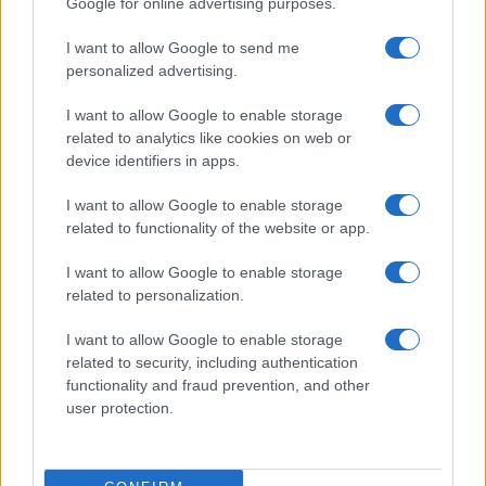
Google for online advertising purposes.
I want to allow Google to send me
personalized advertising.
I want to allow Google to enable storage
related to analytics like cookies on web or
device identifiers in apps.
Bemutatták a legújabb Gripent –
I want to allow Google to enable storage
különleges vadászgéppel rukkolt elő a
related to functionality of the website or app.
svéd Saab
I want to allow Google to enable storage
related to personalization.
2026. június 4.
I want to allow Google to enable storage
related to security, including authentication
functionality and fraud prevention, and other
user protection.