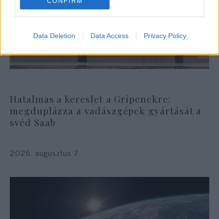
CONFIRM
Data Deletion
Data Access
Privacy Policy
Hatalmas a kereslet a Gripenekre:
megduplázza a vadászgépek gyártását a
svéd Saab
2026. augusztus 7.