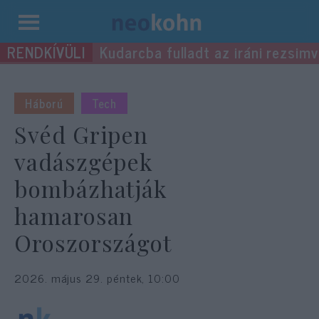
Kilépés
Kudarcba fulladt az iráni rezsimv
a
tartalomba
Háború
Tech
Svéd Gripen
vadászgépek
bombázhatják
hamarosan
Oroszországot
2026. május 29. péntek, 10:00