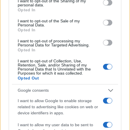
not limited to your visit or usage behaviour. You may click to
I want to opt-out of the Sharing of my
CGI-vadászgépekkel égette le magát
personal data.
grant or deny consent to Google and its third-party tags to
Oroszország a Győzelem napi
Opted In
use your data for below specified purposes in below Google
felvonuláson
consent section.
I want to opt-out of the Sale of my
Personal Data.
Opted In
Kép: Wikimedia Commons/
Bernardo
Fernandez copado
I want to opt-out of processing my
Personal Data for Targeted Advertising.
Opted In
I want to opt-out of Collection, Use,
Retention, Sale, and/or Sharing of my
Personal Data that Is Unrelated with the
Purposes for which it was collected.
Ezek is érdekelhetik
Opted Out
Google consents
I want to allow Google to enable storage
related to advertising like cookies on web or
device identifiers in apps.
I want to allow my user data to be sent to