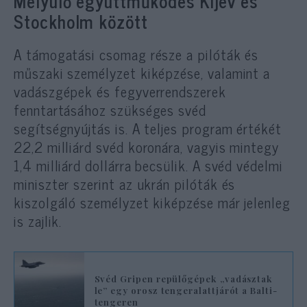
Mélyülő együttműködés Kijev és
Stockholm között
A támogatási csomag része a pilóták és
műszaki személyzet kiképzése, valamint a
vadászgépek és fegyverrendszerek
fenntartásához szükséges svéd
segítségnyújtás is. A teljes program értékét
22,2 milliárd svéd koronára, vagyis mintegy
1,4 milliárd dollárra becsülik. A svéd védelmi
miniszter szerint az ukrán pilóták és
kiszolgáló személyzet kiképzése már jelenleg
is zajlik.
Svéd Gripen repülőgépek „vadásztak
le” egy orosz tengeralattjárót a Balti-
tengeren