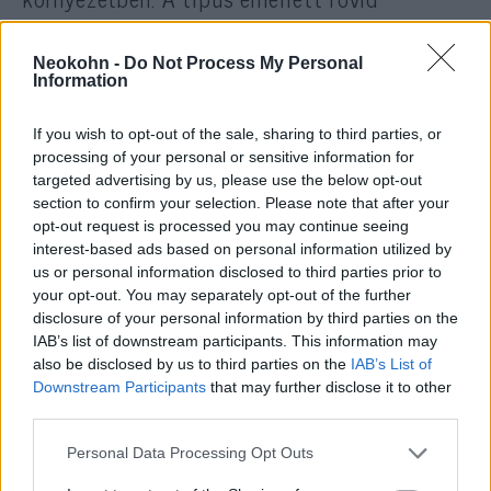
kifutópályán is hatékonyan működik, és
karbantartási igénye is alacsonyabb számos
Neokohn -
Do Not Process My Personal
nyugati vadászgéphez képest.
Information
If you wish to opt-out of the sale, sharing to third parties, or
Az ukrán pilóták egyébként már 2023-ban is
processing of your personal or sensitive information for
tesztelhették a Gripent Svédországban. Ha a
targeted advertising by us, please use the below opt-out
mostani megállapodás teljes egészében
section to confirm your selection. Please note that after your
opt-out request is processed you may continue seeing
megvalósul, az Svédország történetének
interest-based ads based on personal information utilized by
egyik legnagyobb fegyverexportja lehet.
us or personal information disclosed to third parties prior to
your opt-out. You may separately opt-out of the further
disclosure of your personal information by third parties on the
IAB’s list of downstream participants. This information may
also be disclosed by us to third parties on the
IAB’s List of
Itt vannak az első képek Oroszország
Downstream Participants
that may further disclose it to other
új lopakodó vadászrepülőgépéről
third parties.
Please note that this website/app uses one or more Google
Personal Data Processing Opt Outs
services and may gather and store information including but