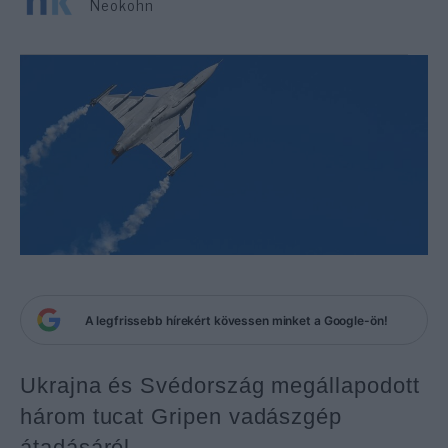
Neokohn
A legfrissebb hírekért kövessen minket a Google-ön!
Ukrajna és Svédország megállapodott
három tucat Gripen vadászgép
átadásáról.