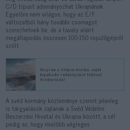
C/D típust adományozhat Ukrajnának.
Egyelőre nem világos, hogy az E/F
változatból hány további csomagot
szerezhetnek be, de a tavaly aláírt
megállapodás összesen 100-150 repülőgépről
szólt.
Megvan a Gripen utódja: saját
lopakodó vadászgépet fejleszt
Svédország!
A svéd kormány közleménye szerint jelenleg
is tárgyalások zajlanak a Svéd Védelmi
Beszerzési Hivatal és Ukrajna között, a cél
pedig az, hogy mielőbb végleges