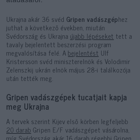
Ukrajna akár 36 svéd
Gripen vadászgép
hez
juthat a következő években, miután
Svédország és Ukrajna
újabb lépéseket
tett a
tavaly bejelentett beszerzési program
megvalósítása felé. A
bejelentést
Ulf
Kristersson svéd miniszterelnök és Volodimir
Zelenszkij ukrán elnök május 28-i találkozója
után tették meg.
Gripen vadászgépek tucatjait kapja
meg Ukrajna
A tervek szerint Kijev első körben legfeljebb
20 darab
Gripen E/F vadászgépet vásárolna,
míg Svédország akár 16 darab régebbi Gripen