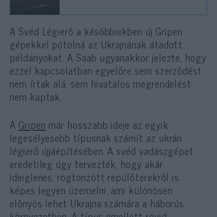
A Svéd Légierő a későbbiekben új Gripen
gépekkel pótolná az Ukrajnának átadott
példányokat. A Saab ugyanakkor jelezte, hogy
ezzel kapcsolatban egyelőre sem szerződést
nem írtak alá, sem hivatalos megrendelést
nem kaptak.
A
Gripen
már hosszabb ideje az egyik
legesélyesebb típusnak számít az ukrán
légierő újjáépítésében. A svéd vadászgépet
eredetileg úgy tervezték, hogy akár
ideiglenes, rögtönzött repülőterekről is
képes legyen üzemelni, ami különösen
előnyös lehet Ukrajna számára a háborús
környezetben. A típus emellett rövid