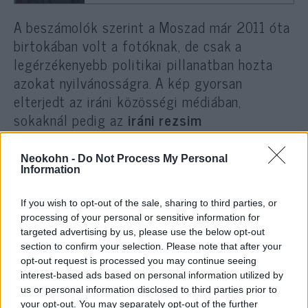
A beszámolók szerint a Moszad már 2011 óta
birtokában volt a fotóknak, de csak a
legérzékenyebb politikai pillanatban hozta
azokat nyilvánosságra. A kép gyorsan
elterjedt az iráni közösségi médiában,
sokaknál pedig az
iráni rezsim
képmutatásának szimbólumává vált. Kászemí
néhány nappal később lemondott
Neokohn -
Do Not Process My Personal
Information
tisztségéről.
If you wish to opt-out of the sale, sharing to third parties, or
processing of your personal or sensitive information for
Kászemí 2022 decemberében,
targeted advertising by us, please use the below opt-out
nem sokkal lemondása után
section to confirm your selection. Please note that after your
opt-out request is processed you may continue seeing
egyébként szívrohamban
interest-based ads based on personal information utilized by
meghalt.
us or personal information disclosed to third parties prior to
your opt-out. You may separately opt-out of the further