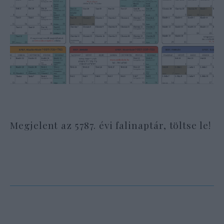
Megjelent az 5787. évi falinaptár, töltse le!