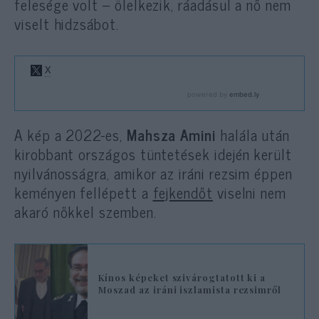
felesége volt – ölelkezik, ráadásul a nő nem
viselt hidzsábot.
A kép a 2022-es,
Mahsza Amini
halála után
kirobbant országos tüntetések idején került
nyilvánosságra, amikor az iráni rezsim éppen
keményen fellépett a
fejkendőt
viselni nem
akaró nőkkel szemben.
Kínos képeket szivárogtatott ki a
Moszad az iráni iszlamista rezsimről