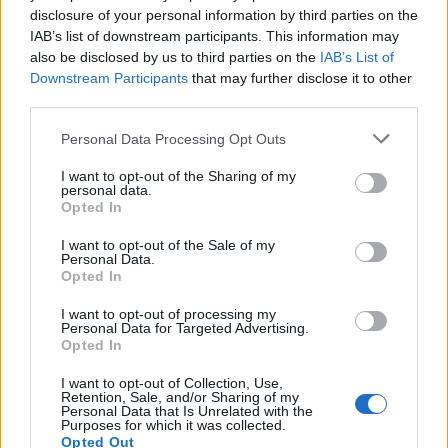
disclosure of your personal information by third parties on the
IAB’s list of downstream participants. This information may
A Moszad feltételezett szerepe a fotó
also be disclosed by us to third parties on the
IAB’s List of
kiszivárogtatásában egészen mostanáig nem
Downstream Participants
that may further disclose it to other
third parties.
került nyilvánosságra. Az izraeli sajtó szerint
az akciót a Moszad egyik, 2021-ben
Please note that this website/app uses one or more Google
Personal Data Processing Opt Outs
létrehozott új befolyásolási és pszichológiai
services and may gather and store information including but
not limited to your visit or usage behaviour. You may click to
I want to opt-out of the Sharing of my
műveleti egysége hajtotta végre, amely David
personal data.
grant or deny consent to Google and its third-party tags to
Opted In
„Dedi” Barnea vezetése alatt kezdte meg
use your data for below specified purposes in below Google
működését. Az izraeli sajtó által idézett
consent section.
I want to opt-out of the Sale of my
Personal Data.
tisztviselők szerint az ilyen műveletek sokkal
Opted In
olcsóbbak és egyszerűbbek lehetnek, mint
I want to opt-out of processing my
egy klasszikus likvidálási akció. „Egy teheráni
Personal Data for Targeted Advertising.
vezető eltávolítása a hatalomból jóval
Opted In
kevesebbe kerül, mint egy bonyolult
I want to opt-out of Collection, Use,
merénylet megszervezése. Egy kínos ügy
Retention, Sale, and/or Sharing of my
Personal Data that Is Unrelated with the
nyilvánosságra hozatala azonnal partvonalra
Purposes for which it was collected.
Opted Out