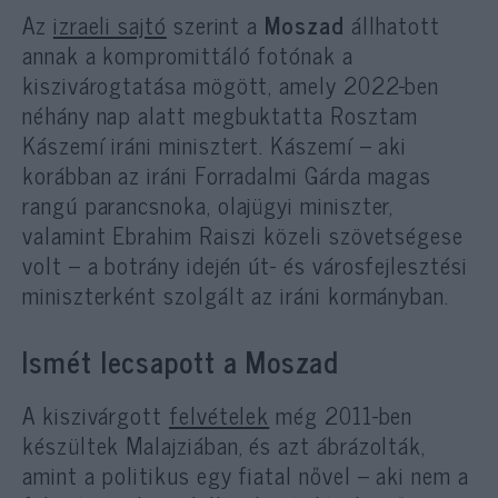
Az
izraeli sajtó
szerint a
Moszad
állhatott
annak a kompromittáló fotónak a
kiszivárogtatása mögött, amely 2022-ben
néhány nap alatt megbuktatta Rosztam
Kászemí iráni minisztert. Kászemí – aki
korábban az iráni Forradalmi Gárda magas
rangú parancsnoka, olajügyi miniszter,
valamint Ebrahim Raiszi közeli szövetségese
volt – a botrány idején út- és városfejlesztési
miniszterként szolgált az iráni kormányban.
Ismét lecsapott a Moszad
A kiszivárgott
felvételek
még 2011-ben
készültek Malajziában, és azt ábrázolták,
amint a politikus egy fiatal nővel – aki nem a