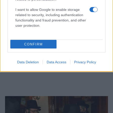
I want to allow Google to enable storage
related to security, including authentication
functionality and fraud prevention, and other
user protection.
CONFIRM
A hiba, amit elul hónapban nem érdemes
Data Deletion
Data Access
Privacy Policy
elkövetni