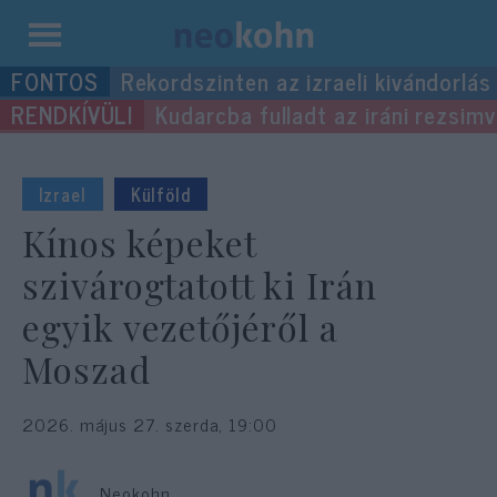
Kilépés
Rekordszinten az izraeli kivándorlás
a
Kudarcba fulladt az iráni rezsimv
tartalomba
Izrael
Külföld
Kínos képeket
szivárogtatott ki Irán
egyik vezetőjéről a
Moszad
2026. május 27. szerda, 19:00
Neokohn