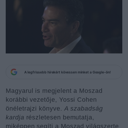
A legfrissebb hírekért kövessen minket a Google-ön!
Magyarul is megjelent a Moszad
korábbi vezetője, Yossi Cohen
önéletrajzi könyve.
A szabadság
kardja
részletesen bemutatja,
miképpen segíti a Moszad világszerte