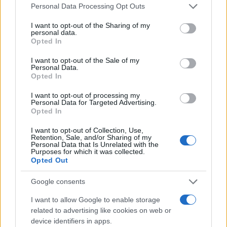
Please note that this website/app uses one or more Google
Personal Data Processing Opt Outs
services and may gather and store information including but
not limited to your visit or usage behaviour. You may click to
I want to opt-out of the Sharing of my
A szabadság kardja
personal data.
grant or deny consent to Google and its third-party tags to
Opted In
use your data for below specified purposes in below Google
consent section.
A kötet részletesen bemutatja, miképpen
I want to opt-out of the Sale of my
Personal Data.
segíti a Moszad világszerte a
Opted In
terrorelhárítást, hogyan épülnek ki rejtett
I want to opt-out of processing my
nemzetközi együttműködések akár váratlan
Personal Data for Targeted Advertising.
Opted In
partnerekkel is , és milyen szerepet játszik az
információk gyors és pontos kiértékelése a
I want to opt-out of Collection, Use,
Retention, Sale, and/or Sharing of my
fenyegetések megelőzésében.
Personal Data that Is Unrelated with the
Purposes for which it was collected.
Opted Out
A könyv feltárja azt is, hogyan
alakult át
a
Google consents
kémkedés művészete a mesterséges
intelligencia és a közösségi média korában. A
I want to allow Google to enable storage
related to advertising like cookies on web or
kötet aktuális geopolitikai kérdésekre is
device identifiers in apps.