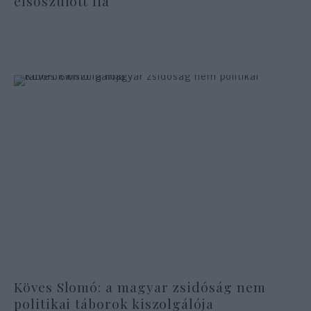
elsőszülött fia
Köves Slomó: a magyar zsidóság nem
politikai táborok kiszolgálója