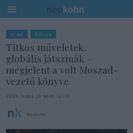
Kilépés
a
tartalomba
Izrael
Kultúra
Titkos műveletek,
globális játszmák –
megjelent a volt Moszad-
vezető könyve
2026. május 19. kedd, 12:00
Neokohn