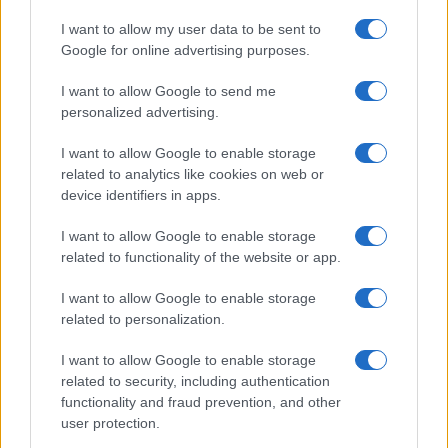
reflektál, többek között arra, hogy mit
jelenthet Donald Trump második elnöksége
I want to allow my user data to be sent to
Izrael számára, és milyen stratégiai
Google for online advertising purposes.
alkalmazkodást kíván meg egy ilyen globális
I want to allow Google to send me
politikai változás.
personalized advertising.
I want to allow Google to enable storage
related to analytics like cookies on web or
Cohent hazájában egyébként
device identifiers in apps.
potenciális jövőbeli
I want to allow Google to enable storage
miniszterelnöknek tartják, hogy
related to functionality of the website or app.
mit gondol erről, a könyvből
I want to allow Google to enable storage
kiderül.
related to personalization.
I want to allow Google to enable storage
Elemzése szerint Izrael fennmaradásának
related to security, including authentication
functionality and fraud prevention, and other
kulcsa az alkalmazkodóképesség, az
user protection.
elszántság, valamint az a képesség, hogy a