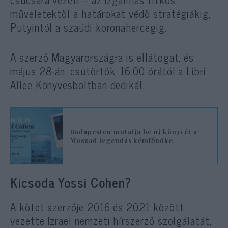
műveletektől a határokat védő stratégiákig,
Putyintól a szaúdi koronahercegig.
A szerző Magyarországra is ellátogat, és
május 28-án, csütörtök, 16:00 órától a Libri
Allee Könyvesboltban dedikál.
Budapesten mutatja be új könyvét a
Moszad legendás kémfőnöke
Kicsoda Yossi Cohen?
A kötet szerzője 2016 és 2021 között
vezette Izrael nemzeti hírszerző szolgálatát,