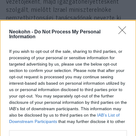
vezetőjeként, majd igazgatóhelyettesként
szolgált, mielőtt Izrael miniszterelnöke
nemzetbiztonsági tanácsadónak nevezte ki.
Neokohn -
Do Not Process My Personal
2016-ban vette át a Moszad irányítását, és
Information
vezetése alatt a szervezet több nagy
horderejű, nemzetközi visszhangot kiváltó
If you wish to opt-out of the sale, sharing to third parties, or
műveletet
hajtott végre
, köztük az iráni
processing of your personal or sensitive information for
targeted advertising by us, please use the below opt-out
atomarchívum megszerzését. Munkáját
section to confirm your selection. Please note that after your
számos rangos elismeréssel jutalmazták,
opt-out request is processed you may continue seeing
többek között az Izraeli Honvédelmi Díjjal és
interest-based ads based on personal information utilized by
us or personal information disclosed to third parties prior to
a CIA által adományozott George J. Tenet-
your opt-out. You may separately opt-out of the further
díjjal.
disclosure of your personal information by third parties on the
IAB’s list of downstream participants. This information may
also be disclosed by us to third parties on the
IAB’s List of
Downstream Participants
that may further disclose it to other
third parties.
Stratégiai káosz Izraelben: a Moszad
és az IDF csúnyán összeveszett Iránon