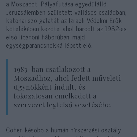
a Moszadot. Pályafutása egyedülálló:
Jeruzsálemben született vallásos családban,
katonai szolgálatát az Izraeli Védelmi Erők
kötelékében kezdte, ahol harcolt az 1982-es
első libanoni háborúban, majd
egységparancsnokká lépett elő.
1983-ban csatlakozott a
Moszadhoz, ahol fedett műveleti
ügynökként indult, és
fokozatosan emelkedett a
szervezet legfelső vezetésébe.
Cohen később a humán hírszerzési osztály