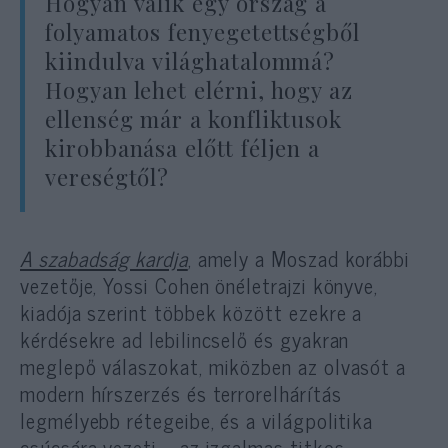
Hogyan válik egy ország a
folyamatos fenyegetettségből
kiindulva világhatalommá?
Hogyan lehet elérni, hogy az
ellenség már a konfliktusok
kirobbanása előtt féljen a
vereségtől?
A szabadság kardja
, amely a Moszad korábbi
vezetője, Yossi Cohen önéletrajzi könyve,
kiadója szerint többek között ezekre a
kérdésekre ad lebilincselő és gyakran
meglepő válaszokat, miközben az olvasót a
modern hírszerzés és terrorelhárítás
legmélyebb rétegeibe, és a világpolitika
csúcsára vezeti – az izgalmas titkos