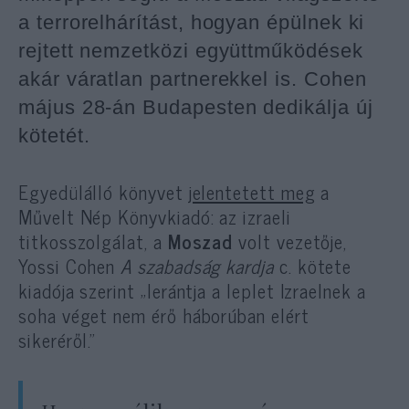
a terrorelhárítást, hogyan épülnek ki
rejtett nemzetközi együttműködések
akár váratlan partnerekkel is. Cohen
május 28-án Budapesten dedikálja új
kötetét.
Egyedülálló könyvet
jelentetett meg
a
Művelt Nép Könyvkiadó: az izraeli
titkosszolgálat, a
Moszad
volt vezetője,
Yossi Cohen
A szabadság kardja
c. kötete
kiadója szerint „lerántja a leplet Izraelnek a
soha véget nem érő háborúban elért
sikeréről.”