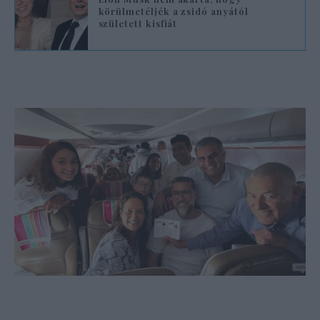
körülmetéljék a zsidó anyától
született kisfiát