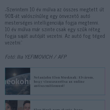
„Szerintem 10 év múlva az összes megtett út
90%-át valószínűleg egy önvezető autó
mesterséges intelligenciája fogja megtenni.
10 év múlva már szinte csak egy szűk réteg
fogja saját autóját vezetni. Az autó fog téged
vezetni.”
Fotó: Ilia YEFIMOVICH / AFP
Netanjahu Elon Musknak: Elvárom,
hogy visszaszorítsa az online
antiszemitizmust!
Elon Musk nem akarta, hogy