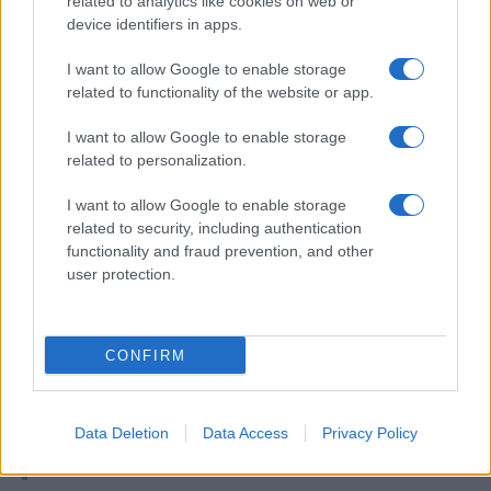
related to analytics like cookies on web or
jelenlegi technológiát, mondván, hogy a Tesla
device identifiers in apps.
legújabb szoftvere szinte élettel tölti meg a
járművet.
I want to allow Google to enable storage
related to functionality of the website or app.
„Elég varázslatos, mert az autó úgy
I want to allow Google to enable storage
related to personalization.
viselkedik, mintha érző lény lenne” – mondta.
„Tényleg olyan érzés, mintha élne, és ahogy
I want to allow Google to enable storage
fejlesztjük a szoftvert, érezni lehet, ahogy az
related to security, including authentication
autó érzékenysége növekszik.”
functionality and fraud prevention, and other
user protection.
A jövőre nézve Musk azt jósolta,
CONFIRM
hogy egy évtizeden belül
ritkasággá válhat a saját autó
Data Deletion
Data Access
Privacy Policy
vezetése.