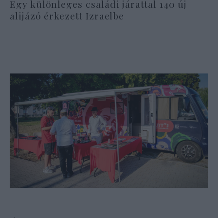
Egy különleges családi járattal 140 új
alijázó érkezett Izraelbe