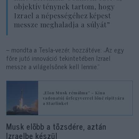
objektív ténynek tartom, hogy
Izrael a népességéhez képest
messze meghaladja a súlyát”
– mondta a Tesla-vezér, hozzátéve: „Az egy
főre jutó innováció tekintetében Izrael
messze a világelsőnek kell lennie.”
„Elon Musk rémálma” – Kína
vadonatúj űrfegyverrel lőné ripityára
a Starlinket
Musk előbb a tőzsdére, aztán
Izraelbe készül