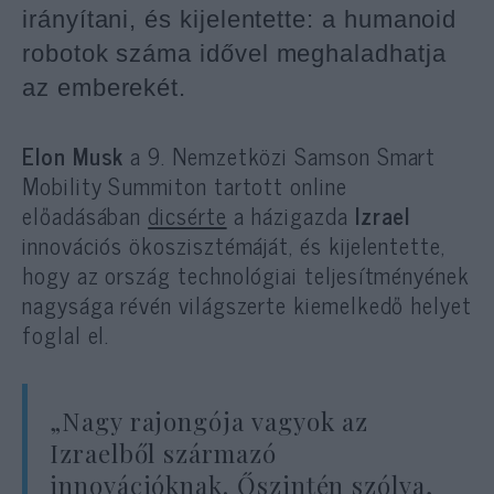
irányítani, és kijelentette: a humanoid
robotok száma idővel
meghaladhatja
az emberekét.
Elon Musk
a 9. Nemzetközi Samson Smart
Mobility Summiton tartott online
előadásában
dicsérte
a házigazda
Izrael
innovációs ökoszisztémáját, és kijelentette,
hogy az ország technológiai teljesítményének
nagysága révén világszerte kiemelkedő helyet
foglal el.
„Nagy rajongója vagyok az
Izraelből származó
innovációknak. Őszintén szólva,