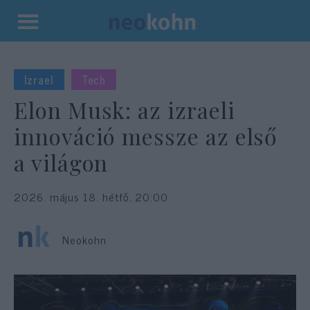
Kilépés
a
tartalomba
Izrael
Tech
Elon Musk: az izraeli
innováció messze az első
a világon
2026. május 18. hétfő, 20:00
Neokohn