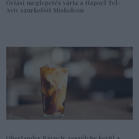
Óriási meglepetés várta a Hapoel Tel-
Aviv szurkolóit Miskolcon
Oberlander Báruch: veszélybe kerül a