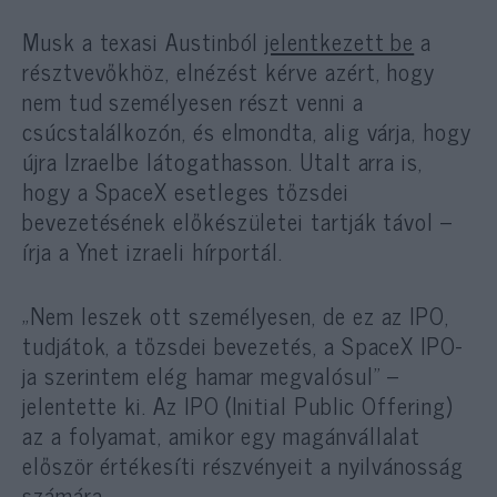
Musk a texasi Austinból
jelentkezett be
a
résztvevőkhöz, elnézést kérve azért, hogy
nem tud személyesen részt venni a
csúcstalálkozón, és elmondta, alig várja, hogy
újra Izraelbe látogathasson. Utalt arra is,
hogy a SpaceX esetleges tőzsdei
bevezetésének előkészületei tartják távol –
írja a Ynet izraeli hírportál.
„Nem leszek ott személyesen, de ez az IPO,
tudjátok, a tőzsdei bevezetés, a SpaceX IPO-
ja szerintem elég hamar megvalósul” –
jelentette ki. Az IPO (Initial Public Offering)
az a folyamat, amikor egy magánvállalat
először értékesíti részvényeit a nyilvánosság
számára.