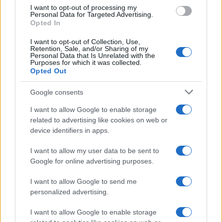
„legalább egy nagyságrenddel
I want to opt-out of processing my
Personal Data for Targeted Advertising.
biztonságosabb” lesz, mint az emberi sofőrök,
Opted In
és reményét fejezte ki, hogy az izraeliek
I want to opt-out of Collection, Use,
hamarosan kipróbálhatják majd.
Retention, Sale, and/or Sharing of my
Personal Data that Is Unrelated with the
Purposes for which it was collected.
Opted Out
„Nem vagyok biztos benne, hogy
Google consents
Izraelben már megkaptuk-e az
I want to allow Google to enable storage
engedélyt erre. Azt hiszem, talán
related to advertising like cookies on web or
már megvan. Remélhetőleg
device identifiers in apps.
hamarosan megkapjuk, és ti is
I want to allow my user data to be sent to
kipróbálhatjátok majd saját
Google for online advertising purposes.
magatok”
I want to allow Google to send me
personalized advertising.
I want to allow Google to enable storage
– mondta Musk, aki lenyűgözve
írta le
a