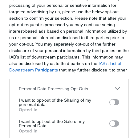
a látás és a neurális hálózat
processing of your personal or sensitive information for
segítségével.
targeted advertising by us, please use the below opt-out
section to confirm your selection. Please note that after your
opt-out request is processed you may continue seeing
interest-based ads based on personal information utilized by
„Ténylegesen megpróbálja úgy vezetni az
us or personal information disclosed to third parties prior to
autót, ahogyan az ember vezeti” – mondta, és
your opt-out. You may separately opt-out of the further
disclosure of your personal information by third parties on the
a Tesla megközelítését „digitális neurális
IAB’s list of downstream participants. This information may
hálózatnak és kameráknak” nevezte.
also be disclosed by us to third parties on the
IAB’s List of
Downstream Participants
that may further disclose it to other
third parties.
Please note that this website/app uses one or more Google
Personal Data Processing Opt Outs
Elon Musk behálózta Izraelt: a zsidó
services and may gather and store information including but
államban is elstartolt a Starlink
not limited to your visit or usage behaviour. You may click to
I want to opt-out of the Sharing of my
personal data.
grant or deny consent to Google and its third-party tags to
Opted In
use your data for below specified purposes in below Google
Jön a vezető nélküli, érzékeny autó
consent section.
I want to opt-out of the Sale of my
Personal Data.
Opted In
Előrejelzése
szerint a rendszer végül