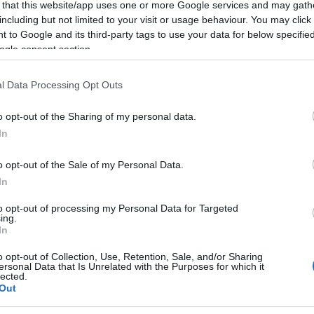
ahani között hónapokon át „plátói kapcsolat” állt
 that this website/app uses one or more Google services and may gath
netváltások szerinte „elég messzire mentek”. Tardi
including but not limited to your visit or usage behaviour. You may click 
 to Google and its third-party tags to use your data for below specifi
ncia elnök azt írta a színésznőnek:
ogle consent section.
l Data Processing Opt Outs
„Nagyon csinosnak talállak.”
o opt-out of the Sharing of my personal data.
In
o opt-out of the Sale of my Personal Data.
In
Arab szakértő: Megdöbb
to opt-out of processing my Personal Data for Targeted
mérce Oroszország és 
ing.
In
o opt-out of Collection, Use, Retention, Sale, and/or Sharing
ersonal Data that Is Unrelated with the Purposes for which it
lected.
önyv szerint Brigitte Macront nem feltétlenül ma
Out
inkább, hanem az a lehetőség, amit az sugallt.