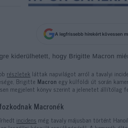
A legfrissebb hírekért kövessen m
re kiderülhetett, hogy Brigitte Macron miért
abb
részletek
láttak napvilágot arról a tavalyi inc
esége, Brigitte
Macron
egy külföldi út során kamer
ssen megjelent könyv szerint a jelenetet állítólag 
fozkodnak Macronék
írhedt
incidens
még tavaly májusban történt Hanoiba
en leszállni készült repülőgépéről. A kamerák által