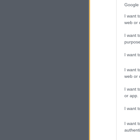
Google 
„Ne
I want t
sem
web or d
olv
I want t
írt
purpose
A f
I want 
Par
I want t
kön
web or d
Gol
Már
I want t
or app.
I want t
I want t
authenti