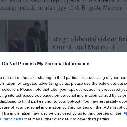
össégi médiát, miután úgy tűnt, Brigitte Macron fel
Megdöbbentő videó: Br
Emmanuel Macront
-
Do Not Process My Personal Information
ofozkodást kiváltó okot Florian Tardif, a Paris M
to opt-out of the sale, sharing to third parties, or processing of your per
jdnem) tökéletes pár” című könyvében, amely szer
formation for targeted advertising by us, please use the below opt-out s
dif szerint Brigitte Macron a vietnámi út során elv
r selection. Please note that after your opt-out request is processed y
eing interest-based ads based on personal information utilized by us or
etlenül meglátott egy üzenetet férje telefonján, am
disclosed to third parties prior to your opt-out. You may separately opt-
shifteh Farahani küldött.
losure of your personal information by third parties on the IAB’s list of
. This information may also be disclosed by us to third parties on the
IA
Participants
that may further disclose it to other third parties.
újságíró az RTL France rádiónak adott interjúban a