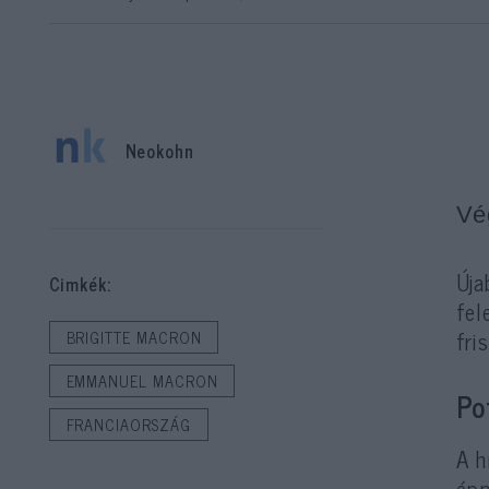
Neokohn
Vég
Új
Cimkék:
fel
fri
BRIGITTE MACRON
EMMANUEL MACRON
Po
FRANCIAORSZÁG
A h
épp