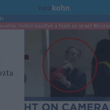
ás
mváltás: hullani kezdtek a fejek az izraeli Mosza
t
ozta