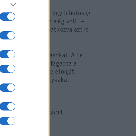
nem az, amire utalt: egy lehetőség…
agában az ötlet is elég volt” –
el álló forrásra hivatkozva azt is
életéből.”
tan
cáfolták
az állításokat. A Le
ban személyesen is tagadta a
m ellenőrzi férje telefonját.
latukról szóló pletykákat.
k a szeretet, ezért
ék az űrt.”