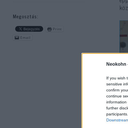
köz
Megosztás:
Print
Email
Neokohn 
A p
If you wish 
(ma
sensitive in
Tar
confirm you
continue se
vél
information 
Gol
further disc
participants
Downstream 
Az 