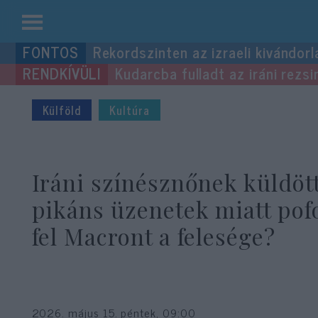
Kilépés
Rekordszinten az izraeli kivándorl
a
Kudarcba fulladt az iráni rezsi
tartalomba
Külföld
Kultúra
Iráni színésznőnek küldöt
pikáns üzenetek miatt pof
fel Macront a felesége?
2026. május 15. péntek, 09:00