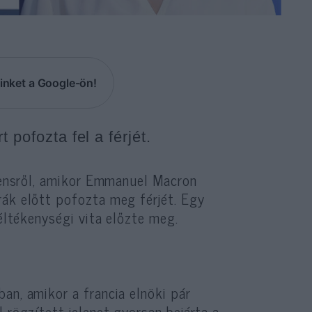
inket a Google-ön!
 pofozta fel a férjét.
idensről, amikor Emmanuel Macron
ák előtt pofozta meg férjét. Egy
féltékenységi vita előzte meg.
n, amikor a francia elnöki pár
 rögzített jelenet gyorsan bejárta a