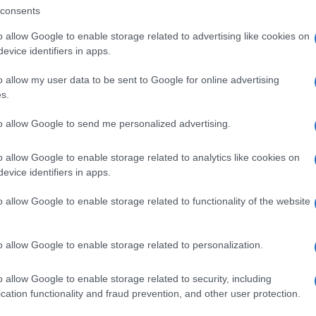
consents
m annyira az üzenet konkrét tartalma fájt neki, ha
o allow Google to enable storage related to advertising like cookies on
mi kézzelfogható, semmi bizonyítható, de már önm
evice identifiers in apps.
asható a könyvben. Tardif egy, az elnöki párhoz köz
o allow my user data to be sent to Google for online advertising
a: „Brigitte úgy érezte, mintha lassan kitörölnék az 
s.
rancia first lady képviselői ugyanakkor határozot
to allow Google to send me personalized advertising.
isien beszámolója szerint Brigitte Macron március
o allow Google to enable storage related to analytics like cookies on
yvben szereplő verziót, hangsúlyozva, hogy soha ne
evice identifiers in apps.
shifteh Farahani szintén visszautasította a kapcso
ciusban a Le Point magazinnak azt mondta:
o allow Google to enable storage related to functionality of the website
o allow Google to enable storage related to personalization.
„Szerintem egyes emberek életéből hiányzi
találnak ki ilyen románcokat, hogy kitölts
o allow Google to enable storage related to security, including
cation functionality and fraud prevention, and other user protection.