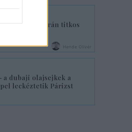
a Nyugatot – Irán titkos
t Párizzsal
Hende Olivér
 a dubaji olajsejkek a
el leckéztetik Párizst