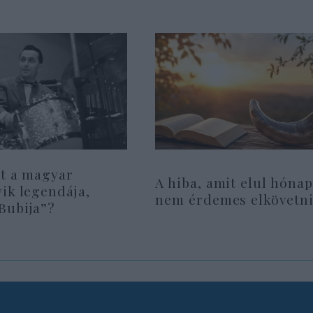
lt a magyar
A hiba, amit elul hóna
ik legendája,
nem érdemes elkövetn
Bubija”?