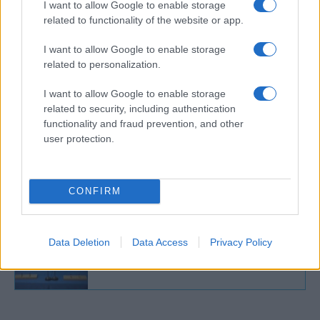
A
Magyar Nemzet
az eseménnyel
I want to allow Google to enable storage
kapcsolatban arról írt, hogy az amerikai
related to functionality of the website or app.
külügyminiszter látogatása során Donald
I want to allow Google to enable storage
Trump esetleges budapesti útját is
related to personalization.
előkészítheti.
I want to allow Google to enable storage
related to security, including authentication
functionality and fraud prevention, and other
user protection.
Márciusban ismét Budapestre látogat
Benjamin Netanjahu
CONFIRM
Data Deletion
Data Access
Privacy Policy
Bréking: Irán bekérette a magyar
nagykövetet