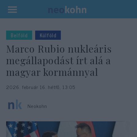
Kilépés
a
tartalomba
Belföld
Külföld
Marco Rubio nukleáris
megállapodást írt alá a
magyar kormánnyal
2026. február 16. hétfő, 13:05
Neokohn