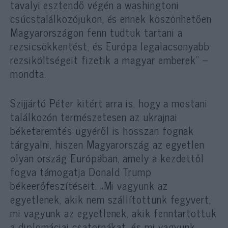
tavalyi esztendő végén a washingtoni
csúcstalálkozójukon, és ennek köszönhetően
Magyarországon fenn tudtuk tartani a
rezsicsökkentést, és Európa legalacsonyabb
rezsiköltségeit fizetik a magyar emberek” –
mondta.
Szijjártó Péter kitért arra is, hogy a mostani
találkozón természetesen az ukrajnai
béketeremtés ügyéről is hosszan fognak
tárgyalni, hiszen Magyarország az egyetlen
olyan ország Európában, amely a kezdettől
fogva támogatja Donald Trump
békeerőfeszítéseit. „Mi vagyunk az
egyetlenek, akik nem szállítottunk fegyvert,
mi vagyunk az egyetlenek, akik fenntartottuk
a diplomáciai csatornákat, és mi vagyunk