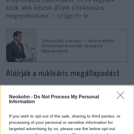
azok, akik készen állunk a békecsúcs
megrendezésére” – szögezte le.
„Ébredj fel, Európa” – Marco Rubio
történelmi beszédet mondott
Münchenben
Aláírják a nukleáris megállapodást
Orbán Viktor a Marco Rubio amerikai
külügyminiszterrel közösen tartott
Neokohn -
Do Not Process My Personal
sajtótájékoztatón a
Telex
szerint úgy
Information
fogalmazott: „Ez a hét is jól kezdődik”. Az
If you wish to opt-out of the sale, sharing to third parties, or
esemény elején Rubio és Szijjártó Péter aláírta
processing of your personal or sensitive information for
a két ország közötti atomenergia-ügyi
targeted advertising by us, please use the below opt-out