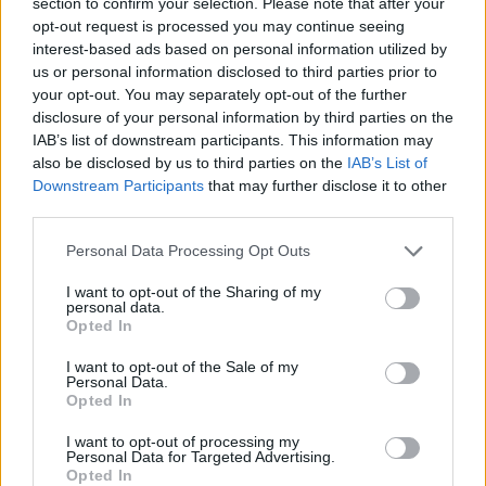
megállapodást, majd a miniszterelnök az
section to confirm your selection. Please note that after your
amerikai külügyminiszterrel folytatott
opt-out request is processed you may continue seeing
interest-based ads based on personal information utilized by
tárgyalását „szívélyes, baráti és komoly”
us or personal information disclosed to third parties prior to
egyeztetésként írta le.
your opt-out. You may separately opt-out of the further
disclosure of your personal information by third parties on the
IAB’s list of downstream participants. This information may
Marco Rubio az aláírási ceremóniát követő
also be disclosed by us to third parties on the
IAB’s List of
beszédében kiemelte Donald Trump és Orbán
Downstream Participants
that may further disclose it to other
Viktor személyes kapcsolatának jelentőségét.
third parties.
Azt mondta, az amerikai vállalatok azért
Please note that this website/app uses one or more Google
Personal Data Processing Opt Outs
kívánnak Magyarországon beruházni, mert
services and may gather and store information including but
not limited to your visit or usage behaviour. You may click to
I want to opt-out of the Sharing of my
erős, a befektetéseket védő vezetést látnak
personal data.
grant or deny consent to Google and its third-party tags to
az ország élén. Hozzátette: Washington és
Opted In
use your data for below specified purposes in below Google
Budapest számos területen azért tud
consent section.
I want to opt-out of the Sale of my
hatékonyan együttműködni, mert Trump és
Personal Data.
Opted In
Orbán közötti jó viszony van. Mint
fogalmazott, a vezetők személyes
I want to opt-out of processing my
Personal Data for Targeted Advertising.
kapcsolata fontos tényező. Elmondása
Opted In