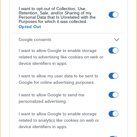
szerint Trump elkötelezett Orbán sikere
I want to opt-out of Collection, Use,
mellett és kész támogatást nyújtani; ennek
Retention, Sale, and/or Sharing of my
Personal Data that Is Unrelated with the
kapcsán arra is utalt, hogy Magyarország a
Purposes for which it was collected.
Opted Out
szankciók alól is személyes kapcsolatuknak
köszönhetően kapott mentességet.
Google consents
I want to allow Google to enable storage
related to advertising like cookies on web or
device identifiers in apps.
Az áprilisi választásokkal kapcsolatos
I want to allow my user data to be sent to
kérdésre válaszolva Rubio azt mondta, nem
Google for online advertising purposes.
kíván találgatásokba bocsátkozni a jövőt és a
választás kimenetelét illetően, ugyanakkor
I want to allow Google to send me
personalized advertising.
ismét hangsúlyozta, hogy Trump és Orbán
kapcsolata kedvezően hat a két ország
I want to allow Google to enable storage
viszonyára.
related to analytics like cookies on web or
device identifiers in apps.