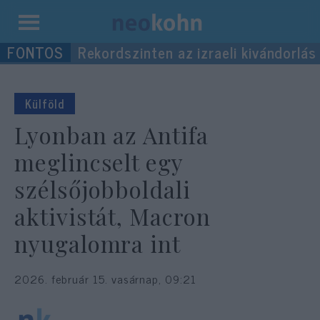
Kilépés
Rekordszinten az izraeli kivándorlás
a
tartalomba
Külföld
Lyonban az Antifa
meglincselt egy
szélsőjobboldali
aktivistát, Macron
nyugalomra int
2026. február 15. vasárnap, 09:21