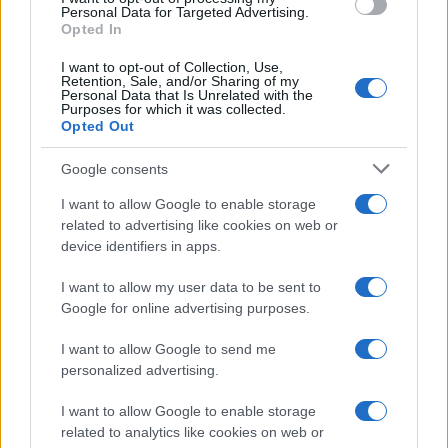
Personal Data for Targeted Advertising.
Quentin halála politikai riadalmat váltott ki
Opted In
az egész politikai spektrumban, és az
I want to opt-out of Collection, Use,
Retention, Sale, and/or Sharing of my
aggodalom átterjedt Hassan szélsőbaloldali
Personal Data that Is Unrelated with the
Purposes for which it was collected.
pártjára, az Engedetlen Franciaország (LFI)
Opted Out
pártra is –
írja
a France24.
Google consents
I want to allow Google to enable storage
Amitől évek óta féltem Lyonban,
related to advertising like cookies on web or
device identifiers in apps.
az folytatódik. Részvétemet
fejezem ki a fiatalember
I want to allow my user data to be sent to
családjának, és remélem, hogy
Google for online advertising purposes.
kiderül az igazság erről a
I want to allow Google to send me
tragédiáról
personalized advertising.
I want to allow Google to enable storage
related to analytics like cookies on web or