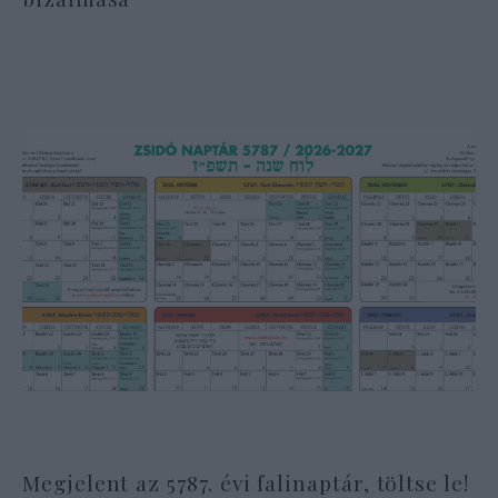
Megjelent az 5787. évi falinaptár, töltse le!