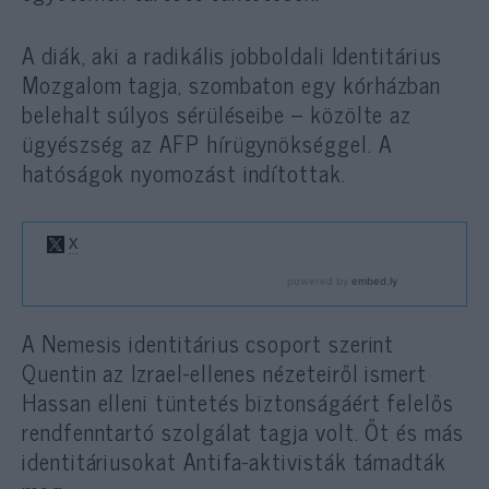
A diák, aki a radikális jobboldali Identitárius
Mozgalom tagja, szombaton egy kórházban
belehalt súlyos sérüléseibe – közölte az
ügyészség az AFP hírügynökséggel. A
hatóságok nyomozást indítottak.
A Nemesis identitárius csoport szerint
Quentin az Izrael-ellenes nézeteiről ismert
Hassan elleni tüntetés biztonságáért felelős
rendfenntartó szolgálat tagja volt. Őt és más
identitáriusokat Antifa-aktivisták támadták