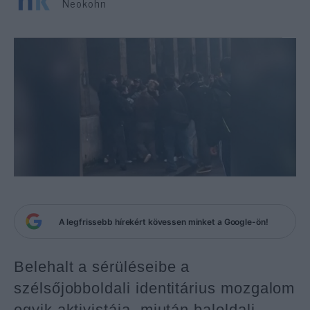
Neokohn
A legfrissebb hírekért kövessen minket a Google-ön!
Belehalt a sérüléseibe a
szélsőjobboldali identitárius mozgalom
egyik aktivistája, miután baloldali