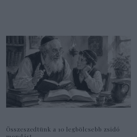
Összeszedtünk a 10 legbölcsebb zsidó
mondást