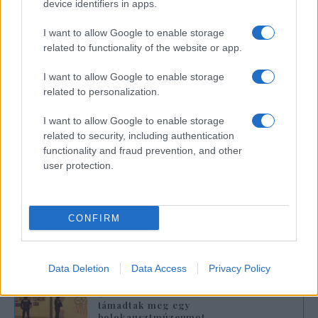
– közölte Raphael Arnault, az LFI parlamenti
device identifiers in apps.
képviselője.
I want to allow Google to enable storage
related to functionality of the website or app.
Az incidens nyomán Laurent Nunez
belügyminiszter felszólította a hatóságokat,
I want to allow Google to enable storage
related to personalization.
hogy „növeljék az éberséget a politikai
gyűlések, valamint a kampányirodák
I want to allow Google to enable storage
környékén”.
related to security, including authentication
functionality and fraud prevention, and other
user protection.
Hazugságok és kettős mérce: Maja T.
és Európa botrányosan szelektív
CONFIRM
antifasizmusa
Data Deletion
Data Access
Privacy Policy
„Gaza Viva” – Szélsőbalos antifák
támadtak meg egy
holokausztmúzeumot