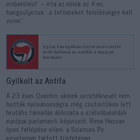
emberölést” – írta az elnök az X-en,
hangsúlyozva: „a tetteseket felelősségre kell
vonni.”
Egész Európában terrorszervezetté
nyilvánítaná az Antifát a magyar
kormány
Gyilkolt az Antifa
A 23 éves Quentin, akinek vezetéknevét nem
hozták nyilvánosságra, még csütörtökön lett
brutális támadás áldozata a szélsőbaloldali
európai parlamenti képviselő, Rima Hassan
lyoni fellépése elleni, a Sciences Po
egyetemen tartott tüntetésen.