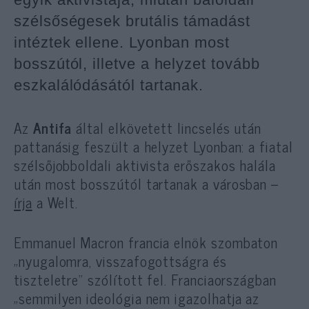
szélsőségesek brutális támadást
intéztek ellene. Lyonban most
bosszútól, illetve a helyzet tovább
eszkalálódásától tartanak.
Az
Antifa
által elkövetett lincselés után
pattanásig feszült a helyzet Lyonban: a fiatal
szélsőjobboldali aktivista erőszakos halála
után most bosszútól tartanak a városban –
írja
a Welt.
Emmanuel Macron francia elnök szombaton
„nyugalomra, visszafogottságra és
tiszteletre” szólított fel. Franciaországban
„semmilyen ideológia nem igazolhatja az