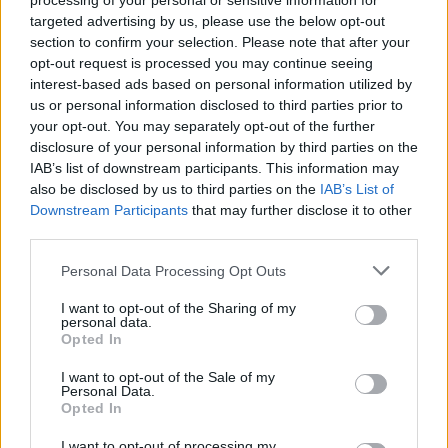
processing of your personal or sensitive information for
„nyugalomra és visszafogottságra” szólított
targeted advertising by us, please use the below opt-out
fel.
section to confirm your selection. Please note that after your
opt-out request is processed you may continue seeing
interest-based ads based on personal information utilized by
A Nemesis azzal vádolta a júniusban a
us or personal information disclosed to third parties prior to
kormány által betiltott helyi antifasiszta
your opt-out. You may separately opt-out of the further
disclosure of your personal information by third parties on the
szervezet tagjait, hogy ők állnak a
IAB’s list of downstream participants. This information may
gyilkosság mögött.
also be disclosed by us to third parties on the
IAB’s List of
Downstream Participants
that may further disclose it to other
third parties.
Megbüntetni a „barbárokat”
Please note that this website/app uses one or more Google
Personal Data Processing Opt Outs
A francia jobboldali populista Nemzeti
services and may gather and store information including but
not limited to your visit or usage behaviour. You may click to
I want to opt-out of the Sharing of my
Tömörülés (RN) vezetője, Marine Le Pen
personal data.
grant or deny consent to Google and its third-party tags to
szombaton „lincselésről” beszélt. A felelős
Opted In
use your data for below specified purposes in below Google
„barbárok” szerinte a törvény teljes szigorával
consent section.
I want to opt-out of the Sale of my
Personal Data.
büntetendők. Számos más francia politikus is
Opted In
nyilatkozott az esetről.
I want to opt-out of processing my