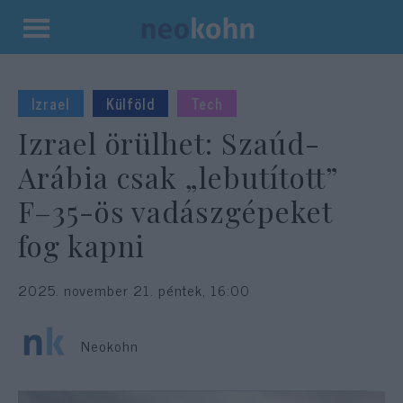
Kilépés
a
tartalomba
Izrael
Külföld
Tech
Izrael örülhet: Szaúd-
Arábia csak „lebutított”
F–35-ös vadászgépeket
fog kapni
2025. november 21. péntek, 16:00
Neokohn