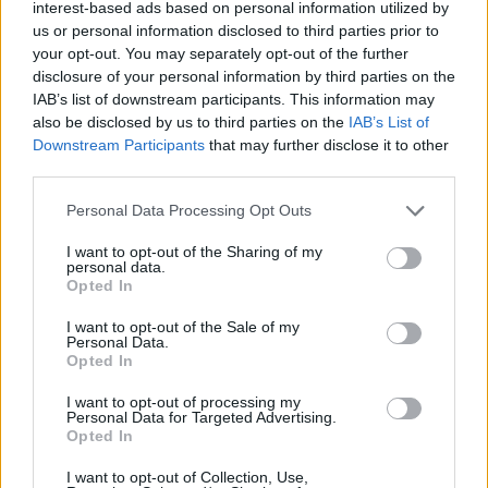
Mohammed bin Szalmán keddi Fehér Házi
interest-based ads based on personal information utilized by
látogatásán született meg és tartalmaz F–
us or personal information disclosed to third parties prior to
your opt-out. You may separately opt-out of the further
35-vásárlásokat, közös nyilatkozatot polgári
disclosure of your personal information by third parties on the
nukleáris együttműködésről, közel 300
IAB’s list of downstream participants. This information may
amerikai harckocsi eladását és Szaúd-Arábia
also be disclosed by us to third parties on the
IAB’s List of
Downstream Participants
that may further disclose it to other
„kiemelt, NATO-n kívüli szövetséges”
third parties.
státuszát – amely státuszt Izrael is élvezi.
Please note that this website/app uses one or more Google
Personal Data Processing Opt Outs
services and may gather and store information including but
not limited to your visit or usage behaviour. You may click to
I want to opt-out of the Sharing of my
Ez utóbbi különösen
personal data.
grant or deny consent to Google and its third-party tags to
Opted In
jelzésértékű: mindössze 19
use your data for below specified purposes in below Google
consent section.
ország rendelkezik ezzel a
I want to opt-out of the Sale of my
Personal Data.
besorolással.
Opted In
I want to opt-out of processing my
Personal Data for Targeted Advertising.
Opted In
Izrael: „A légifölényünket nem
I want to opt-out of Collection, Use,