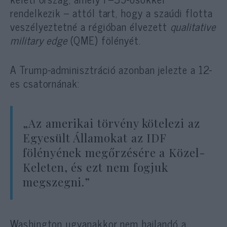
rendelkezik – attól tart, hogy a szaúdi flotta
veszélyeztetné a régióban élvezett
qualitative
military edge
(QME) fölényét.
A Trump-adminisztráció azonban jelezte a 12-
es csatornának:
„Az amerikai törvény kötelezi az
Egyesült Államokat az IDF
fölényének megőrzésére a Közel-
Keleten, és ezt nem fogjuk
megszegni.”
Washington ugyanakkor nem hajlandó a