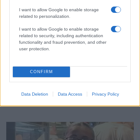
idő alatt Izrael tovább alkudozhat
I want to allow Google to enable storage
Washingtonnal a részletekről.
related to personalization.
Ezt a cikket szerkesztőségünk a sábát beállta
I want to allow Google to enable storage
related to security, including authentication
előtt írta és automatikus időzítéssel jelent
functionality and fraud prevention, and other
meg.
user protection.
CONFIRM
Netanjahu: Nem lesz palesztin állam –
akkor sem, ha ez a szaúdi
normalizáció ára
Data Deletion
Data Access
Privacy Policy