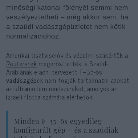
minőségi katonai fölényét semmi nem
veszélyeztetheti – még akkor sem, ha
a szaúdi vadászgépüzletet nem kötik
normalizációhoz.
Amerikai tisztviselők és védelmi szakértők a
Reutersnek
megerősítették: a Szaúd-
Arábiának eladni tervezett F–35-ös
vadászgép
ek nem fogják tartalmazni azokat
az ultramodern rendszereket, amelyek az
izraeli flotta számára elérhetők.
Minden F–35-ös egyedileg
konfigurált gép – és a szaúdiak