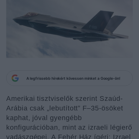
A legfrissebb hírekért kövessen minket a Google-ön!
Amerikai tisztviselők szerint Szaúd-
Arábia csak „lebutított” F–35-ösöket
kaphat, jóval gyengébb
konfigurációban, mint az izraeli légierő
vadászgépei. A Fehér Ház ígéri: Izrael