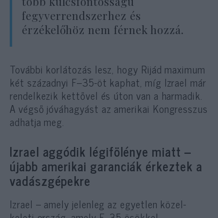
több kulcsfontosságú
fegyverrendszerhez és
érzékelőhöz nem férnek hozzá.
További korlátozás lesz, hogy Rijád maximum
két századnyi F–35-öt kaphat, míg Izrael már
rendelkezik kettővel és úton van a harmadik.
A végső jóváhagyást az amerikai Kongresszus
adhatja meg.
Izrael aggódik légifölénye miatt –
újabb amerikai garanciák érkeztek a
vadászgépekre
Izrael – amely jelenleg az egyetlen közel-
keleti ország, amely F–35-ösökkel