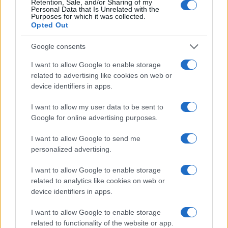
veszélyeztetheti senki”
Retention, Sale, and/or Sharing of my
Personal Data that Is Unrelated with the
Purposes for which it was collected.
Az izraeli légierő már benyújtotta hivatalos
Opted Out
állásfoglalását a politikai vezetésnek,
Google consents
amelyben egyértelműen ellenzi a szaúdi F–35-
eladásokat.
I want to allow Google to enable storage
related to advertising like cookies on web or
device identifiers in apps.
A dokumentum szerint ha más közel-keleti
államok is lopakodó vadászgépekhez jutnak,
I want to allow my user data to be sent to
Google for online advertising purposes.
Izrael légifölénye erodálódik. Izrael ezért
korábban Törökország és az Egyesült Arab
I want to allow Google to send me
Emírségek F–35-üzleteit is blokkolta
personalized advertising.
ugyanezen okból.
I want to allow Google to enable storage
related to analytics like cookies on web or
Az izraeli 12-es hírcsatorna szerint szerint
device identifiers in apps.
még ha az üzlet jóváhagyást kap is, legalább
I want to allow Google to enable storage
hét év telik el az első gép leszállításáig – ez
related to functionality of the website or app.