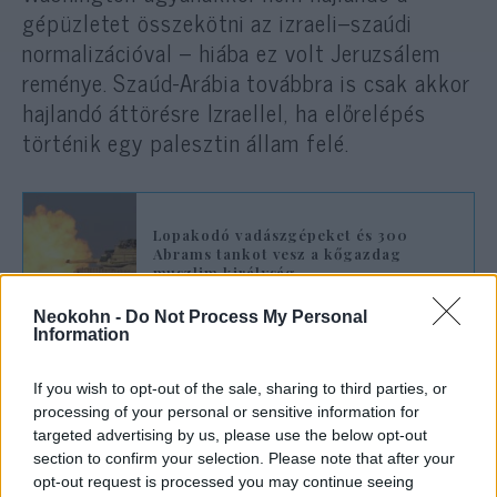
gépüzletet összekötni az izraeli–szaúdi
normalizációval – hiába ez volt Jeruzsálem
reménye. Szaúd-Arábia továbbra is csak akkor
hajlandó áttörésre Izraellel, ha előrelépés
történik egy palesztin állam felé.
Lopakodó vadászgépeket és 300
Abrams tankot vesz a kőgazdag
muszlim királyság
Neokohn -
Do Not Process My Personal
Information
Bin Szalmán látogatása
Washingtonban: tankok, atomenergia
If you wish to opt-out of the sale, sharing to third parties, or
és F–35
processing of your personal or sensitive information for
targeted advertising by us, please use the below opt-out
section to confirm your selection. Please note that after your
A megállapodás a szaúdi trónörökös,
opt-out request is processed you may continue seeing