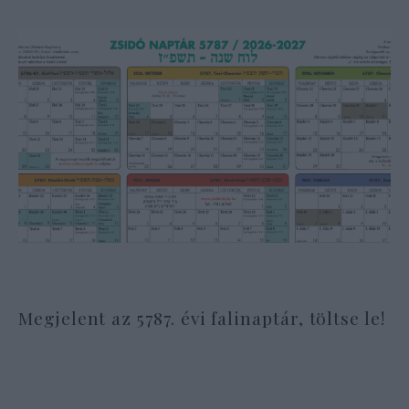
Megjelent az 5787. évi falinaptár, töltse le!