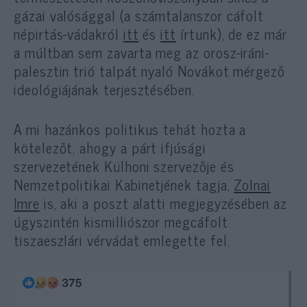
gázai valósággal (a számtalanszor cáfolt
népirtás-vádakról
itt
és
itt
írtunk), de ez már
a múltban sem zavarta meg az orosz-iráni-
palesztin trió talpát nyaló Novákot mérgező
ideológiájának terjesztésében.
A mi hazánkos politikus tehát hozta a
kötelezőt, ahogy a párt ifjúsági
szervezetének Külhoni szervezője és
Nemzetpolitikai Kabinetjének tagja,
Zolnai
Imre
is, aki a poszt alatti megjegyzésében az
úgyszintén kismilliószor megcáfolt
tiszaeszlári vérvádat emlegette fel.