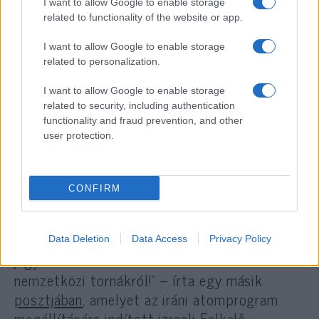
I want to allow Google to enable storage
magyargyűlölő balliberális
related to functionality of the website or app.
koalíció helyett válaszd a
I want to allow Google to enable storage
Harmadik Utat!”.
related to personalization.
I want to allow Google to enable storage
related to security, including authentication
functionality and fraud prevention, and other
user protection.
„Izrael háborút indított Irán ellen,
nagyszabású légitámadást hajtott végre.
Követeljük, hogy a NOB és a nemzetközi
CONFIRM
szakszövetségek azonnal engedjék újra az
orosz és fehérorosz sportolók indulását!
Amennyiben nem, úgy az egyenlő bánásmód
Data Deletion
Data Access
Privacy Policy
jegyében tiltsák ki az izraelieket is a
nemzetközi tornákról!” – írta egy másik
posztjában
, amelyet az iráni atomprogram
megállítására indított izraeli Felkelő