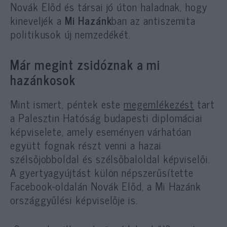
Novák Előd és társai jó úton haladnak, hogy
kineveljék a
Mi Hazánk
ban az antiszemita
politikusok új nemzedékét.
Már megint zsidóznak a mi
hazánkosok
Mint ismert, péntek este
megemlékezést
tart
a Palesztin Hatóság budapesti diplomáciai
képviselete, amely eseményen várhatóan
együtt fognak részt venni a hazai
szélsőjobboldal és szélsőbaloldal képviselői.
A gyertyagyújtást külön népszerűsítette
Facebook-oldalán Novák Előd, a Mi Hazánk
országgyűlési képviselője is.