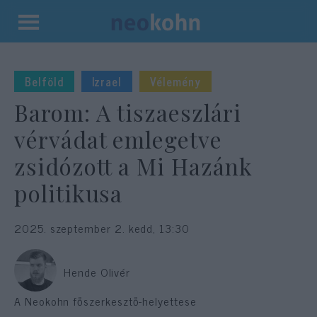
Kilépés
a
tartalomba
Belföld
Izrael
Vélemény
Barom: A tiszaeszlári
vérvádat emlegetve
zsidózott a Mi Hazánk
politikusa
2025. szeptember 2. kedd, 13:30
Hende Olivér
A Neokohn főszerkesztő-helyettese