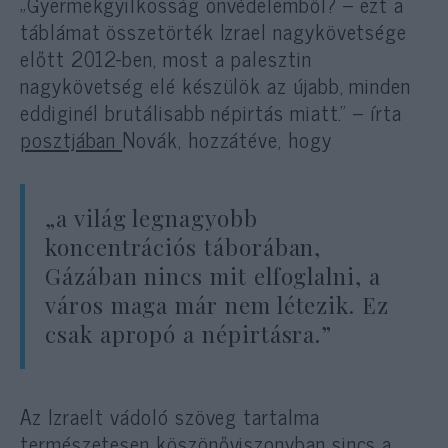
„Gyermekgyilkosság önvédelemből? – ezt a
táblámat összetörték Izrael nagykövetsége
előtt 2012-ben, most a palesztin
nagykövetség elé készülök az újabb, minden
eddiginél brutálisabb népirtás miatt.” – írta
posztjában
Novák, hozzátéve, hogy
„a világ legnagyobb
koncentrációs táborában,
Gázában nincs mit elfoglalni, a
város maga már nem létezik. Ez
csak apropó a népirtásra.”
Az Izraelt vádoló szöveg tartalma
természetesen köszönőviszonyban sincs a