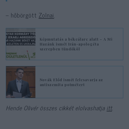
– hőbörgött
Zolnai
.
Képmutatás a békeálarc alatt – A Mi
Hazánk ismét Irán-apologéta
szerepben tündököl
Novák Előd ismét felcsavarja az
antiszemita potmétert
Hende Olivér összes cikkét elolvashatja
itt
.