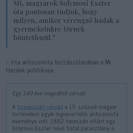
Mi, magyarok Solymosi Eszter
óta pontosan tudjuk, hogy
milyen, amikor vérengző hadak a
gyermekeinkre törnek
büntetlenül.”
– írta antiszemita hozzászólásában a Mi
Hazánk politikusa.
Egy 140 éve megcáfolt vérvád
A
tiszaeszlári vérvád
a 19. századi magyar
történelem egyik legismertebb antiszemita
eseménye volt. 1882 tavaszán eltűnt egy
Solymosi Eszter nevű fiatal parasztlány a