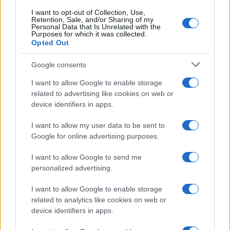
Egy visszaeső antiszemita
I want to opt-out of Collection, Use,
Retention, Sale, and/or Sharing of my
Zolnai Imrének nem ez volt az első
Personal Data that Is Unrelated with the
Purposes for which it was collected.
zsidóellenes bejegyzése a Facebookon.
Opted Out
Közösségi médiaoldalán bőven találunk
példákat arra, amikor a zsidó közösséget
Google consents
vagy Izrael államát kritizálva próbálta
I want to allow Google to enable storage
előmozdítani pártja kicsit sem átlátszó
related to advertising like cookies on web or
device identifiers in apps.
politikai agendáját.
I want to allow my user data to be sent to
A mi hazánkos politikus október 7-e után két
Google for online advertising purposes.
héttel megosztott egy
képet
Orbán Viktor
I want to allow Google to send me
miniszterelnökről és Izrael volt askenáz
personalized advertising.
főrabbijáról, azt írva, hogy
I want to allow Google to enable storage
related to analytics like cookies on web or
device identifiers in apps.
„A kóserjobboldali Fidesz és a