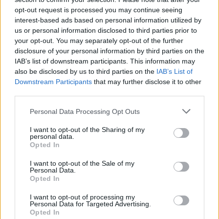
semmilyen bizonyíték nincs rituális
opt-out request is processed you may continue seeing
gyilkosságra, sőt Solymosi Eszter
interest-based ads based on personal information utilized by
valószínűleg baleset áldozata lett. Bár a
us or personal information disclosed to third parties prior to
jogi ítélet tisztázta a vádlottakat, a
your opt-out. You may separately opt-out of the further
tiszaeszlári vérvád mégis mély nyomot
disclosure of your personal information by third parties on the
IAB’s list of downstream participants. This information may
hagyott a magyar közéletben: felszínre
also be disclosed by us to third parties on the
IAB’s List of
hozta a társadalomban meglévő
Downstream Participants
that may further disclose it to other
antiszemita előítéleteket, és hozzájárult
third parties.
azok további erősödéséhez a későbbi
évtizedekben.
Please note that this website/app uses one or more Google
Personal Data Processing Opt Outs
services and may gather and store information including but
not limited to your visit or usage behaviour. You may click to
I want to opt-out of the Sharing of my
personal data.
grant or deny consent to Google and its third-party tags to
Opted In
use your data for below specified purposes in below Google
consent section.
I want to opt-out of the Sale of my
Gyalázat: Budapesti holokauszt-
Personal Data.
emlékműnél akcióztak Greta
Opted In
Thunberg magyar pajtásai
I want to opt-out of processing my
Personal Data for Targeted Advertising.
Opted In