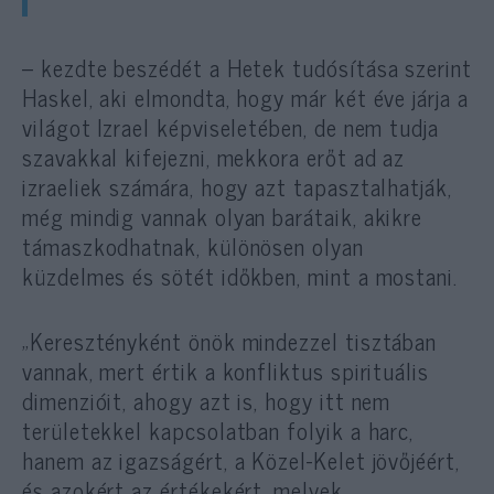
– kezdte beszédét a Hetek tudósítása szerint
Haskel, aki elmondta, hogy már két éve járja a
világot Izrael képviseletében, de nem tudja
szavakkal kifejezni, mekkora erőt ad az
izraeliek számára, hogy azt tapasztalhatják,
még mindig vannak olyan barátaik, akikre
támaszkodhatnak, különösen olyan
küzdelmes és sötét időkben, mint a mostani.
„Keresztényként önök mindezzel tisztában
vannak, mert értik a konfliktus spirituális
dimenzióit, ahogy azt is, hogy itt nem
területekkel kapcsolatban folyik a harc,
hanem az igazságért, a Közel-Kelet jövőjéért,
és azokért az értékekért, melyek