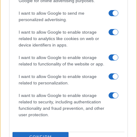
Google for online advertising purposes.
szeretetet, amit Magyarországról és a
közösségüktől kapunk a gyűlölet, rasszizmus
I want to allow Google to send me
idején” – hangsúlyozta a külügyminiszter-
personalized advertising.
helyettes.
I want to allow Google to enable storage
related to analytics like cookies on web or
device identifiers in apps.
Haskel elmondta, sajnálatos módon
személyes tapasztalatai is vannak az európai
I want to allow Google to enable storage
antiszemita erőszakról:
related to functionality of the website or app.
I want to allow Google to enable storage
related to personalization.
86 éves
nagymamájára
Franciaországban arabok egy
I want to allow Google to enable storage
related to security, including authentication
csoportja támadott rá,
functionality and fraud prevention, and other
megütötték, földre teperték, és
user protection.
megrugdosták.