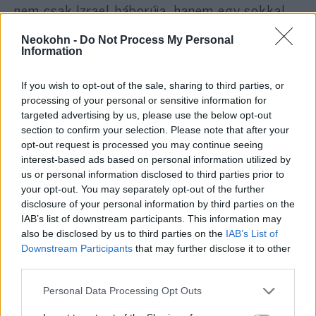
nem csak Izrael háborúja, hanem egy sokkal
nagyobb háború frontvonala.
Neokohn -
Do Not Process My Personal
Information
„Az Önök hangja, imái, kiállása, tanúskodása a
tények mellett most minden eddiginél
If you wish to opt-out of the sale, sharing to third parties, or
processing of your personal or sensitive information for
nagyobb jelentősséggel bír. Kérem Önöket,
targeted advertising by us, please use the below opt-out
továbbra is támogassanak bennünket, szólják
section to confirm your selection. Please note that after your
az igazságot, azokon a helyeken, melyeket
opt-out request is processed you may continue seeing
még a hazugság ural.
interest-based ads based on personal information utilized by
us or personal information disclosed to third parties prior to
your opt-out. You may separately opt-out of the further
disclosure of your personal information by third parties on the
Ne csak Jeruzsálem békességéért
IAB’s list of downstream participants. This information may
also be disclosed by us to third parties on the
IAB’s List of
imádkozzanak, hanem hogy
Downstream Participants
that may further disclose it to other
vereséget szenvedjenek azok,
third parties.
akik a halált és a sötétséget
Please note that this website/app uses one or more Google
Personal Data Processing Opt Outs
dicsőítik.
services and may gather and store information including but