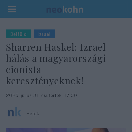
Kilépés
a
tartalomba
Belföld
Izrael
Sharren Haskel: Izrael
hálás a magyarországi
cionista
keresztényeknek!
2025. július 31. csütörtök, 17:00
Hetek