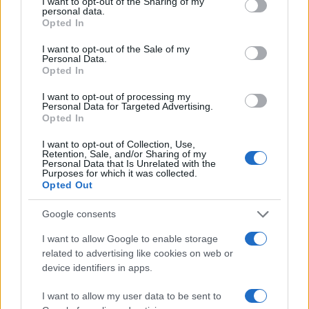
not limited to your visit or usage behaviour. You may click to
I want to opt-out of the Sharing of my
personal data.
grant or deny consent to Google and its third-party tags to
Opted In
use your data for below specified purposes in below Google
Mert ez nem csak egy Izrael jövőjéért
consent section.
I want to opt-out of the Sale of my
folytatott háború, hanem a szabad világ
Personal Data.
Opted In
lelkéért. Köszönöm, Isten áldja Önöket, Isten
áldja Izrael államát, Isten áldja
I want to opt-out of processing my
Personal Data for Targeted Advertising.
Magyarországot!”
Opted In
I want to opt-out of Collection, Use,
Retention, Sale, and/or Sharing of my
Personal Data that Is Unrelated with the
Purposes for which it was collected.
Cionista keresztények álltak ki
Opted Out
Jeruzsálemben a keresztény
antiszemitizmus ellen
Google consents
I want to allow Google to enable storage
Izrael hálás Magyarországnak
related to advertising like cookies on web or
device identifiers in apps.
„El nem tudom mondani, mennyire értékelem a
I want to allow my user data to be sent to
kormányuk álláspontját, azt a támogatást és