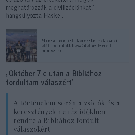
meghatározzák a civilizációnkat.” –
hangsúlyozta Haskel.
Magyar cionista keresztények ezrei
előtt mondott beszédet az izraeli
miniszter
„Október 7-e után a Bibliához
fordultam válaszért”
A történelem során a zsidók és a
keresztények nehéz időkben
rendre a Bibliához fordult
válaszokért