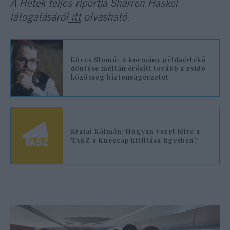
A Hetek teljes riportja Sharren Haskel
látogatásáról
itt
olvasható.
Köves Slomó: A kormány példaértékű
döntése méltán erősíti tovább a zsidó
közösség biztonságérzetét
Szalai Kálmán: Hogyan vezet félre a
TASZ a Kneecap kitiltása ügyében?