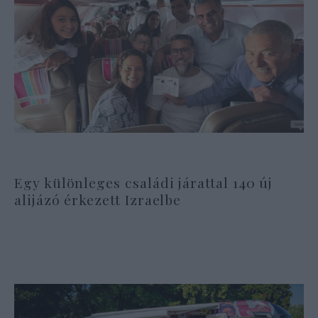
Egy különleges családi járattal 140 új
alijázó érkezett Izraelbe