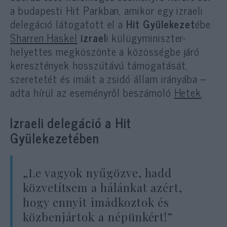
a budapesti Hit Parkban, amikor egy izraeli
delegáció látogatott el a
Hit Gyülekezet
ébe.
Sharren Haskel
izrael
i külügyminiszter-
helyettes megköszönte a közösségbe járó
keresztények hosszútávú támogatását,
szeretetét és imáit a zsidó állam irányába –
adta hírül az eseményről beszámoló
Hetek
.
Izraeli delegáció a Hit
Gyülekezetében
„Le vagyok nyűgözve, hadd
közvetítsem a hálánkat azért,
hogy ennyit imádkoztok és
közbenjártok a népünkért!”