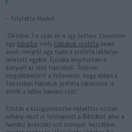
– folytatta Haskel.
„Október 7-e után én is így tettem. Elmentem
egy
kibucba
, mely
Habakuk próféta
nevét
viseli, melyről úgy tudni a próféta lakhelye
lehetett egykor. Éjszaka kinyitottam a
könyvét az első fejezetnél. Teljesen
megdöbbentett a felismerés, hogy ebben a
fejezetben Habakuk próféta háromszor is
említi a héber hamasz szót.”
Ezután a külügyminiszter-helyettes ezután
néhány részt is felolvasott a Bibliából, ahol a
hamász (erőszak) szó szerepel, hozzátéve,
mindez pontosan előrejelezte október 7-e