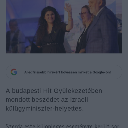
A legfrissebb hírekért kövessen minket a Google-ön!
A budapesti Hit Gyülekezetében
mondott beszédet az izraeli
külügyminiszter-helyettes.
Szerda este különleges eseményre került sor