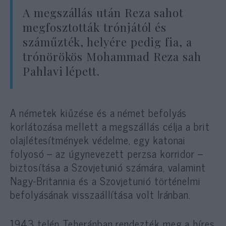
A megszállás után Reza sahot
megfosztották trónjától és
száműzték, helyére pedig fia, a
trónörökös Mohammad Reza sah
Pahlavi lépett.
A németek kiűzése és a német befolyás
korlátozása mellett a megszállás célja a brit
olajlétesítmények védelme, egy katonai
folyosó – az úgynevezett perzsa korridor –
biztosítása a Szovjetunió számára, valamint
Nagy-Britannia és a Szovjetunió történelmi
befolyásának visszaállítása volt Iránban.
1943 telén Teheránban rendezték meg a híres