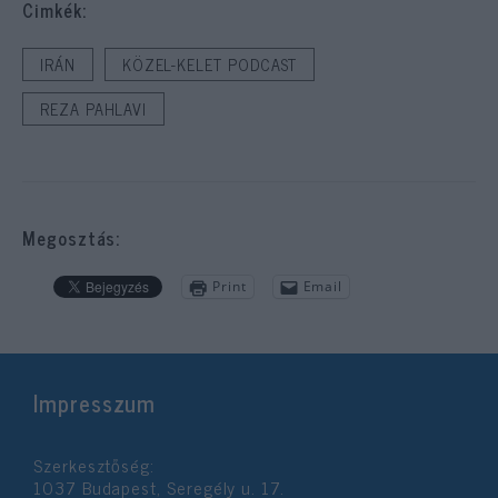
Cimkék:
IRÁN
KÖZEL-KELET PODCAST
REZA PAHLAVI
Megosztás:
Print
Email
Impresszum
Szerkesztőség:
1037 Budapest, Seregély u. 17.