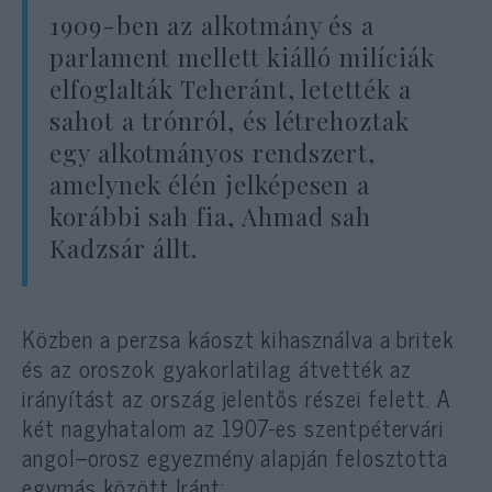
1909-ben az alkotmány és a
parlament mellett kiálló milíciák
elfoglalták Teheránt, letették a
sahot a trónról, és létrehoztak
egy alkotmányos rendszert,
amelynek élén jelképesen a
korábbi sah fia, Ahmad sah
Kadzsár állt.
Közben a perzsa káoszt kihasználva a britek
és az oroszok gyakorlatilag átvették az
irányítást az ország jelentős részei felett. A
két nagyhatalom az 1907-es szentpétervári
angol–orosz egyezmény alapján felosztotta
egymás között Iránt: