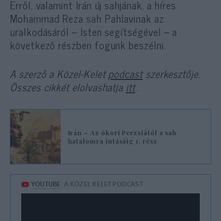
Erről, valamint Irán új sahjának, a híres
Mohammad Reza sah Pahlavinak az
uralkodásáról – Isten segítségével – a
következő részben fogunk beszélni.
A szerző a Közel-Kelet
podcast
szerkesztője.
Összes cikkét elolvashatja
itt
.
Irán – Az ókori Perzsiától a sah
hatalomra jutásáig 1. rész