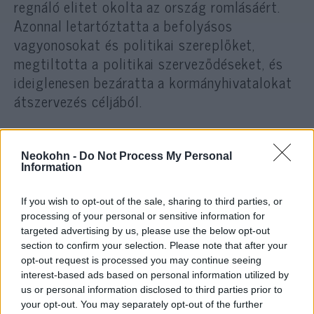
regnáló elitet okolta az ország romlásáért.
Azonnal letartóztatta a befolyásos
vagyonosokat és politikai szereplőket,
megtiltotta a politikai szerveződéseket, és
ideiglenesen bezáratta a kormányhivatalokat
átszervezés céljából.
Reza Khán kinevezte magát a
Neokohn -
Do Not Process My Personal
Information
fegyveres erők parancsnokává,
és új parlamentet állított fel,
If you wish to opt-out of the sale, sharing to third parties, or
amelynek tagjai főként az őt
processing of your personal or sensitive information for
targeted advertising by us, please use the below opt-out
támogató katonai emberek
section to confirm your selection. Please note that after your
voltak.
opt-out request is processed you may continue seeing
interest-based ads based on personal information utilized by
us or personal information disclosed to third parties prior to
your opt-out. You may separately opt-out of the further