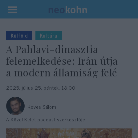
Kilépés
a
tartalomba
Külföld
Kultúra
A Pahlavi-dinasztia
felemelkedése: Irán útja
a modern államiság felé
2025. július 25. péntek, 18:00
Köves Sálom
A Közel-Kelet podcast szerkesztője