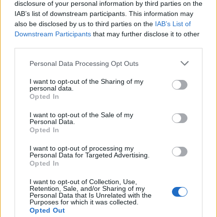
Végül 1925-ben Reza Khán eltávolította
disclosure of your personal information by third parties on the
Ahmad sah Kadzsárt – a Kadzsár-dinasztia
IAB’s list of downstream participants. This information may
utolsó sahját –, és magát „sahánsáhnak”,
also be disclosed by us to third parties on the
IAB’s List of
Downstream Participants
that may further disclose it to other
vagyis a „királyok királyának” kiáltotta ki.
third parties.
Feleségét „sahbánuvá”, azaz királynővé
Please note that this website/app uses one or more Google
nevezte ki, fiát, Mohammad Rezát pedig
Personal Data Processing Opt Outs
services and may gather and store information including but
trónörökössé tette. Maga Reza a Pahlavi
not limited to your visit or usage behaviour. You may click to
I want to opt-out of the Sharing of my
nevet vette fel, így ezentúl Reza Khán
personal data.
grant or deny consent to Google and its third-party tags to
Opted In
helyett Reza sah Pahlaviként ismerték, ezzel
use your data for below specified purposes in below Google
consent section.
megalapítva a Pahlavi-dinasztiát.
I want to opt-out of the Sale of my
Personal Data.
Opted In
I want to opt-out of processing my
Egy évtizeddel később, 1935-ben
Personal Data for Targeted Advertising.
Opted In
Reza sah Pahlavi bejelentette a
világnak, hogy országát ezentúl
I want to opt-out of Collection, Use,
Retention, Sale, and/or Sharing of my
Personal Data that Is Unrelated with the
nem az addig ismert Perzsiának,
Purposes for which it was collected.
hanem Iránnak kell hívni –
Opted Out