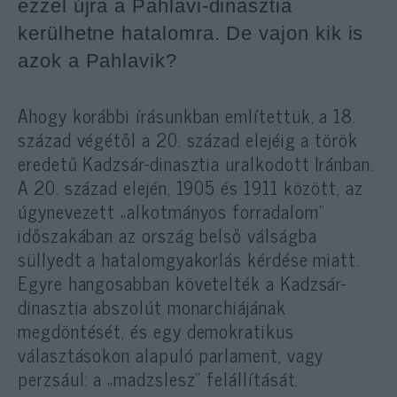
ezzel újra a Pahlavi-dinasztia
kerülhetne hatalomra. De vajon kik is
azok a Pahlavik?
Ahogy korábbi írásunkban említettük, a 18.
század végétől a 20. század elejéig a török
eredetű Kadzsár-dinasztia uralkodott Iránban.
A 20. század elején, 1905 és 1911 között, az
úgynevezett „alkotmányos forradalom”
időszakában az ország belső válságba
süllyedt a hatalomgyakorlás kérdése miatt.
Egyre hangosabban követelték a Kadzsár-
dinasztia abszolút monarchiájának
megdöntését, és egy demokratikus
választásokon alapuló parlament, vagy
perzsául: a „madzslesz” felállítását.