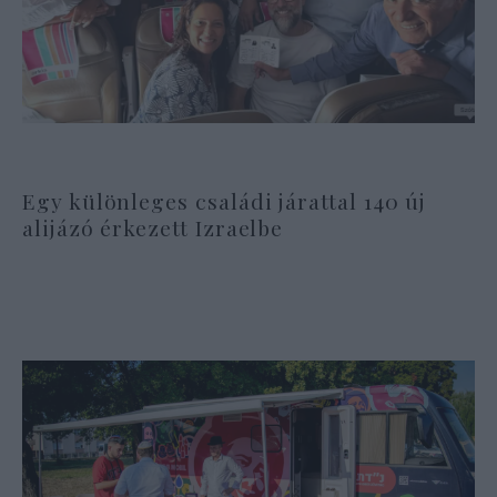
Egy különleges családi járattal 140 új
alijázó érkezett Izraelbe