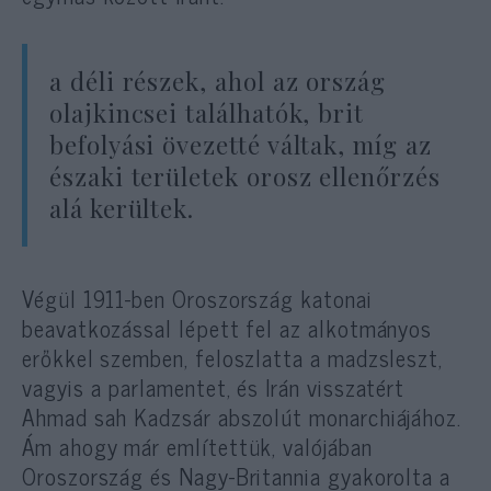
a déli részek, ahol az ország
olajkincsei találhatók, brit
befolyási övezetté váltak, míg az
északi területek orosz ellenőrzés
alá kerültek.
Végül 1911-ben Oroszország katonai
beavatkozással lépett fel az alkotmányos
erőkkel szemben, feloszlatta a madzsleszt,
vagyis a parlamentet, és Irán visszatért
Ahmad sah Kadzsár abszolút monarchiájához.
Ám ahogy már említettük, valójában
Oroszország és Nagy-Britannia gyakorolta a