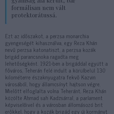
gyámság alá került, bár
formálisan nem vált
protektorátussá.
Ezt az időszakot, a perzsa monarchia
gyengeségét kihasználva, egy Reza Khán
nevű perzsa katonatiszt, a perzsa kozák
brigád parancsnoka ragadta meg
lehetőségként. 1921-ben a brigáddal együtt a
főváros, Teherán felé indult a körülbelül 130
kilométerre északnyugatra fekvő Kazvin
városából, hogy államcsínyt hajtson végre.
Mielőtt elfoglalta volna Teheránt, Reza Khán
közölte Ahmad sah Kadzsárral, a parlament
képviselőivel és a városban állomásozó brit
erőkkel, hogy a kozák brigád egy új kormányt