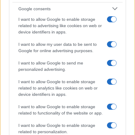
minthogy az irániak ősidők óta
Google consents
így nevezik hazájukat.
I want to allow Google to enable storage
related to advertising like cookies on web or
device identifiers in apps.
A második világháború alatt Irán hivatalosan
I want to allow my user data to be sent to
semleges államnak számított. Bár Reza
Google for online advertising purposes.
sahnak szüksége volt külföldi szakértelemre
országa fejlesztési projektjeihez, és annak
I want to allow Google to send me
personalized advertising.
ellenére, hogy a britek ellenőrizték az iráni
olajipart, illetve az oroszok jelentős
I want to allow Google to enable storage
történelmi befolyással bírtak, Reza sah
related to analytics like cookies on web or
elutasította, hogy brit vagy szovjet
device identifiers in apps.
szakértőket alkalmazzon e projektekben, és
I want to allow Google to enable storage
inkább német szakembereket hívott az
related to functionality of the website or app.
országba.
I want to allow Google to enable storage
related to personalization.