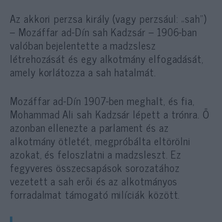
Az akkori perzsa király (vagy perzsául: „sah”)
– Mozáffar ad-Dín sah Kadzsár – 1906-ban
valóban bejelentette a madzslesz
létrehozását és egy alkotmány elfogadását,
amely korlátozza a sah hatalmát.
Mozáffar ad-Dín 1907-ben meghalt, és fia,
Mohammad Ali sah Kadzsár lépett a trónra. Ő
azonban ellenezte a parlament és az
alkotmány ötletét, megpróbálta eltörölni
azokat, és feloszlatni a madzsleszt. Ez
fegyveres összecsapások sorozatához
vezetett a sah erői és az alkotmányos
forradalmat támogató milíciák között.