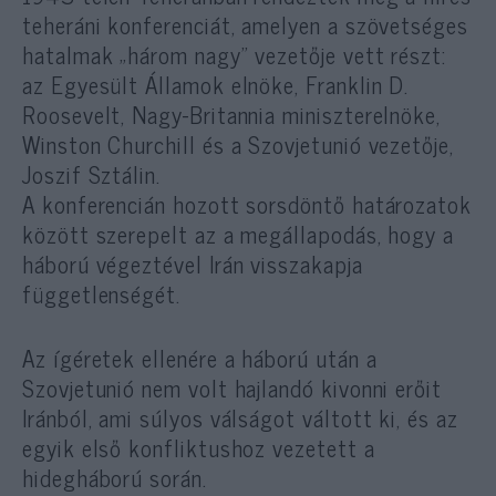
teheráni konferenciát, amelyen a szövetséges
hatalmak „három nagy” vezetője vett részt:
az Egyesült Államok elnöke, Franklin D.
Roosevelt, Nagy-Britannia miniszterelnöke,
Winston Churchill és a Szovjetunió vezetője,
Joszif Sztálin.
A konferencián hozott sorsdöntő határozatok
között szerepelt az a megállapodás, hogy a
háború végeztével Irán visszakapja
függetlenségét.
Az ígéretek ellenére a háború után a
Szovjetunió nem volt hajlandó kivonni erőit
Iránból, ami súlyos válságot váltott ki, és az
egyik első konfliktushoz vezetett a
hidegháború során.