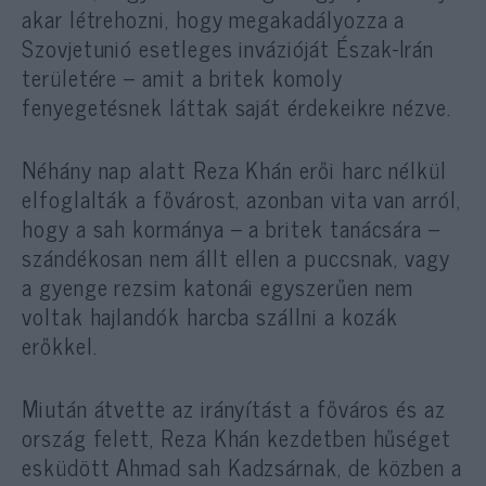
akar létrehozni, hogy megakadályozza a
Szovjetunió esetleges invázióját Észak-Irán
területére – amit a britek komoly
fenyegetésnek láttak saját érdekeikre nézve.
Néhány nap alatt Reza Khán erői harc nélkül
elfoglalták a fővárost, azonban vita van arról,
hogy a sah kormánya – a britek tanácsára –
szándékosan nem állt ellen a puccsnak, vagy
a gyenge rezsim katonái egyszerűen nem
voltak hajlandók harcba szállni a kozák
erőkkel.
Miután átvette az irányítást a főváros és az
ország felett, Reza Khán kezdetben hűséget
esküdött Ahmad sah Kadzsárnak, de közben a