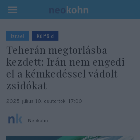
Kilépés
a
tartalomba
Izrael
Külföld
Teherán megtorlásba
kezdett: Irán nem engedi
el a kémkedéssel vádolt
zsidókat
2025. július 10. csütörtök, 17:00
Neokohn