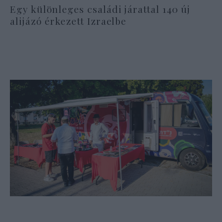
Egy különleges családi járattal 140 új
alijázó érkezett Izraelbe