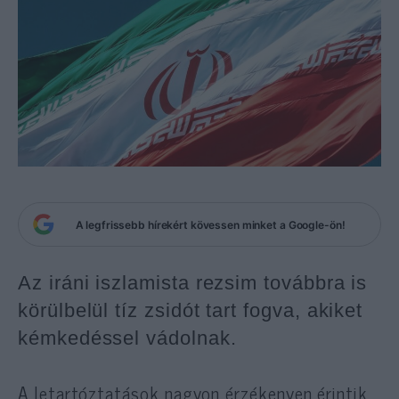
A legfrissebb hírekért kövessen minket a Google-ön!
Az iráni iszlamista rezsim továbbra is
körülbelül tíz zsidót tart fogva, akiket
kémkedéssel vádolnak.
A letartóztatások nagyon érzékenyen érintik