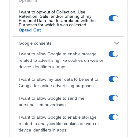
Opted In
soha nem látott nyomásról, kormányzati
megfigyelésről, kihallgatásokról és a
I want to opt-out of Collection, Use,
Retention, Sale, and/or Sharing of my
letartóztatás állandó félelméről beszélnek.
Personal Data that Is Unrelated with the
Purposes for which it was collected.
Opted Out
A folyamatos elnyomás ellenére a közösség
Google consents
vezetői csendben dolgoznak a háttérben a
I want to allow Google to enable storage
fennmaradó fogva tartottak szabadon
related to advertising like cookies on web or
bocsátásán, miközben megpróbálják
device identifiers in apps.
helyreállítani a normális élet látszatát.
I want to allow my user data to be sent to
Google for online advertising purposes.
I want to allow Google to send me
Irán – Az ókori Perzsiától a sah
personalized advertising.
hatalomra jutásáig 1. rész
I want to allow Google to enable storage
related to analytics like cookies on web or
device identifiers in apps.