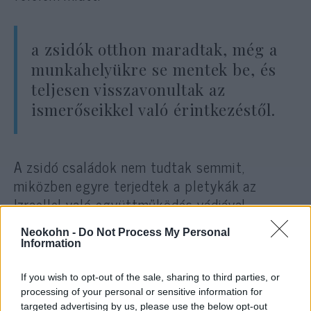
a zsidók otthon maradtak, még a
munkahelyükre se mentek be, és
teljesen visszavonultak az
ismerőseikkel való érintkezéstől.
A zsidó családok nem tudtak semmit,
miközben egyre terjedtek a pletykák az
Izraellel való együttműködés vádjával
meggyanúsított személyekről.
Neokohn -
Do Not Process My Personal
Information
Az izraeli Kan közszolgálati csatorna szerint
a letartóztatások nem korlátozódtak
If you wish to opt-out of the sale, sharing to third parties, or
processing of your personal or sensitive information for
kizárólag a zsidókra, és más kisebbségi
targeted advertising by us, please use the below opt-out