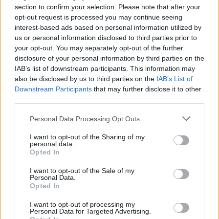
csoportok, így az azeriek, kurdok és baháik
section to confirm your selection. Please note that after your
tagjai is őrizetbe kerültek, mindannyian a
opt-out request is processed you may continue seeing
interest-based ads based on personal information utilized by
„cionista ellenséggel” való együttműködés
us or personal information disclosed to third parties prior to
gyanújával.
your opt-out. You may separately opt-out of the further
disclosure of your personal information by third parties on the
IAB’s list of downstream participants. This information may
also be disclosed by us to third parties on the
IAB’s List of
Tömeges kivégzések kezdődtek
Downstream Participants
that may further disclose it to other
Iránban: állítólagos Moszad-
third parties.
ügynököket akasztottak
Please note that this website/app uses one or more Google
Personal Data Processing Opt Outs
services and may gather and store information including but
Lelepleződött a rezsim igazi arca
not limited to your visit or usage behaviour. You may click to
I want to opt-out of the Sharing of my
personal data.
grant or deny consent to Google and its third-party tags to
Opted In
use your data for below specified purposes in below Google
A letartóztatási kampány ellentétben áll
consent section.
I want to opt-out of the Sale of my
azzal a képpel, amelyet Irán évek óta próbál
Personal Data.
magáról sugározni. Teherán hosszú ideje
Opted In
hirdeti, hogy tiszteli és védi zsidó polgárait.
I want to opt-out of processing my
A közösségen belüli források azonban most
Personal Data for Targeted Advertising.