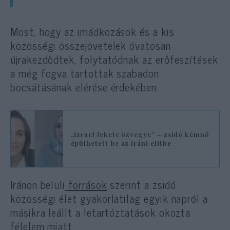
Most, hogy az imádkozások és a kis
közösségi összejövetelek óvatosan
újrakezdődtek, folytatódnak az erőfeszítések
a még fogva tartottak szabadon
bocsátásának elérése érdekében.
„Izrael fekete özvegye” – zsidó kémnő
épülhetett be az iráni elitbe
Iránon belüli
források
szerint a zsidó
közösségi élet gyakorlatilag egyik napról a
másikra leállt a letartóztatások okozta
félelem miatt: