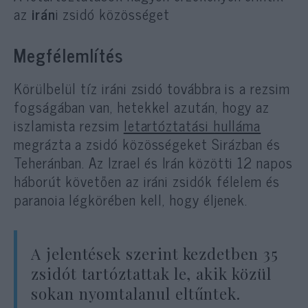
az
irán
i zsidó közösséget
Megfélemlítés
Körülbelül tíz iráni zsidó továbbra is a rezsim
fogságában van, hetekkel azután, hogy az
iszlamista rezsim
letartóztatási hulláma
megrázta a zsidó közösségeket Sirázban és
Teheránban. Az Izrael és Irán közötti 12 napos
háborút követően az iráni zsidók félelem és
paranoia légkörében kell, hogy éljenek.
A jelentések szerint kezdetben 35
zsidót tartóztattak le, akik közül
sokan nyomtalanul eltűntek.