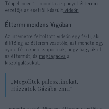
Tűnj el innen!” – mondta a spanyol
étterem
vezetője az esetről készült
videón
.
Éttermi incidens Vigóban
Az internetre feltöltött videón egy férfi, aki
állítólag az étterem vezetője, azt mondta egy
nyolc fős izraeli csoportnak, hogy hagyják el
az éttermét, és
megtagadva
a
kiszolgálásukat.
„Megölitek palesztinokat.
Húzzatok Gázába enni”
– mondta a vigói Mimassa étterem vezetője a