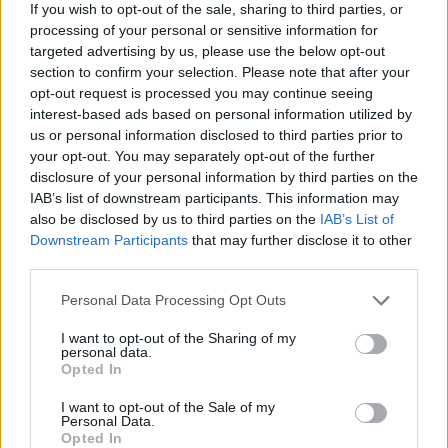
If you wish to opt-out of the sale, sharing to third parties, or
processing of your personal or sensitive information for
A házaspár diszkriminációnak nevezte a
targeted advertising by us, please use the below opt-out
section to confirm your selection. Please note that after your
történteket, mondván, kizárólag izraeli zsidó
opt-out request is processed you may continue seeing
származásuk miatt nem szolgálták ki őket. A
interest-based ads based on personal information utilized by
felvételen az is látszik, ahogy az étterem
us or personal information disclosed to third parties prior to
your opt-out. You may separately opt-out of the further
tulajdonosa határozottan felszólítja őket a
disclosure of your personal information by third parties on the
távozásra.
IAB’s list of downstream participants. This information may
also be disclosed by us to third parties on the
IAB’s List of
Downstream Participants
that may further disclose it to other
Amint arról a Neokohn is
beszámolt
,
third parties.
márciusban pedig egy súlyos gyújtogatási
Please note that this website/app uses one or more Google
kísérlet történt Madrid belvárosában egy
Personal Data Processing Opt Outs
services and may gather and store information including but
zsúfolt kóser étterem ellen. A Rimmon nevű
not limited to your visit or usage behaviour. You may click to
I want to opt-out of the Sharing of my
vendéglátóhelyre egy támadó lépett be, aki
personal data.
grant or deny consent to Google and its third-party tags to
Opted In
benzinszagú folyadékkal öntötte le a
use your data for below specified purposes in below Google
consent section.
bejáratot, hogy felgyújtsa a helyet. A
I want to opt-out of the Sale of my
Personal Data.
tragédiát csak az étterem személyzetének
Opted In