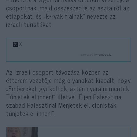
csoportnak, majd összeszedte az asztalról az
étlapokat, és „k*rvák fiainak” nevezte az
izraeli turistákat.
Az izraeli csoport távozása közben az
étterem vezetője még olyanokat kiabált, hogy
„Embereket gyilkoltok, aztán nyaralni mentek.
Tűnjetek el innen!”, illetve „Éljen Palesztina,
szabad Palesztina! Menjetek el, cionisták,
tűnjetek el innen!”.