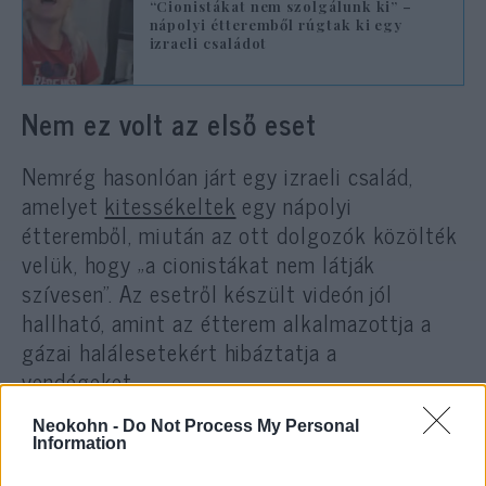
“Cionistákat nem szolgálunk ki” –
nápolyi étteremből rúgtak ki egy
izraeli családot
Nem ez volt az első eset
Nemrég hasonlóan járt egy izraeli család,
amelyet
kitessékeltek
egy nápolyi
étteremből, miután az ott dolgozók közölték
velük, hogy „a cionistákat nem látják
szívesen”. Az esetről készült videón jól
hallható, amint az étterem alkalmazottja a
gázai halálesetekért hibáztatja a
vendégeket.
Neokohn -
Do Not Process My Personal
Information