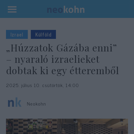
Kilépés
a
tartalomba
Izrael
Külföld
„Húzzatok Gázába enni”
– nyaraló izraelieket
dobtak ki egy étteremből
2025. július 10. csütörtök, 14:00
Neokohn