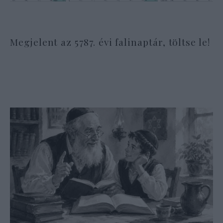
Megjelent az 5787. évi falinaptár, töltse le!