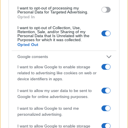
lélekjelenléte és gyors reakciója akadályozta
I want to opt-out of processing my
meg. A támadó elmenekült, mielőtt a
Personal Data for Targeted Advertising.
Opted In
rendőrség a helyszínre ért volna; az ügyben
nyomozás indult.
I want to opt-out of Collection, Use,
Retention, Sale, and/or Sharing of my
Personal Data that Is Unrelated with the
Purposes for which it was collected.
Spanyolországban október 7. óta meredeken
Opted Out
emelkedett az antiszemita incidensek száma.
Google consents
Izrael diaszpóraügyi minisztériuma jelentette,
hogy Spanyolország kormánya az Izrael elleni
I want to allow Google to enable storage
related to advertising like cookies on web or
támadásaival
csak ösztönözte az
device identifiers in apps.
antiszemitizmust.
I want to allow my user data to be sent to
Google for online advertising purposes.
„Pusztítsátok el Izraelt” – elképesztő
I want to allow Google to send me
jelenetek zajlottak a világhírű
personalized advertising.
fesztiválon
I want to allow Google to enable storage