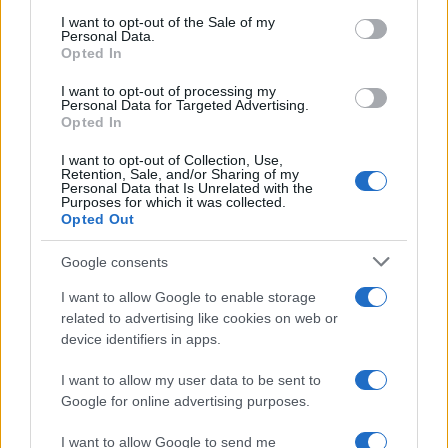
vérvádnak, amely megfertőzte a nyilvános
consent section.
I want to opt-out of the Sale of my
Personal Data.
eseményeket, a rockkoncertektől a
Opted In
sporteseményekig egész Európában. Ez
I want to opt-out of processing my
zavaró és veszélyes” – tette hozzá.
Personal Data for Targeted Advertising.
Opted In
I want to opt-out of Collection, Use,
Retention, Sale, and/or Sharing of my
„Hogy mi köze van Palesztinának
Personal Data that Is Unrelated with the
Purposes for which it was collected.
a bikafuttatáshoz, az rejtély.
Opted Out
Google consents
De biztos lehet benne, hogy ezeknek a
I want to allow Google to enable storage
szélsőbaloldali terrorizmus-
related to advertising like cookies on web or
device identifiers in apps.
szimpatizánsoknak nincs szükségük
kifogásra, hogy terjeszthessék azt, amit a
I want to allow my user data to be sent to
bikák hagynak maguk után”, amikor Izraelről
Google for online advertising purposes.
van szó – tette hozzá Margolin.
I want to allow Google to send me