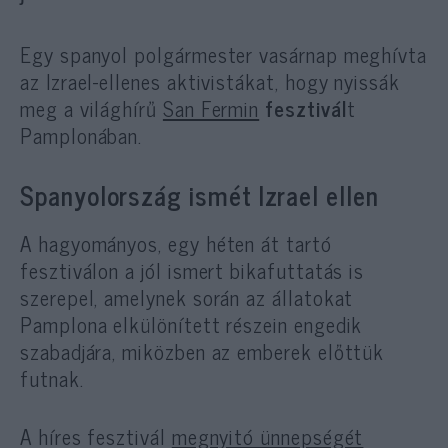
Egy spanyol polgármester vasárnap meghívta
az Izrael-ellenes aktivistákat, hogy nyissák
meg a világhírű
San Fermin
fesztivál
t
Pamplonában.
Spanyolország ismét Izrael ellen
A hagyományos, egy héten át tartó
fesztiválon a jól ismert bikafuttatás is
szerepel, amelynek során az állatokat
Pamplona elkülönített részein engedik
szabadjára, miközben az emberek előttük
futnak.
A híres fesztivál
megnyitó ünnepségét