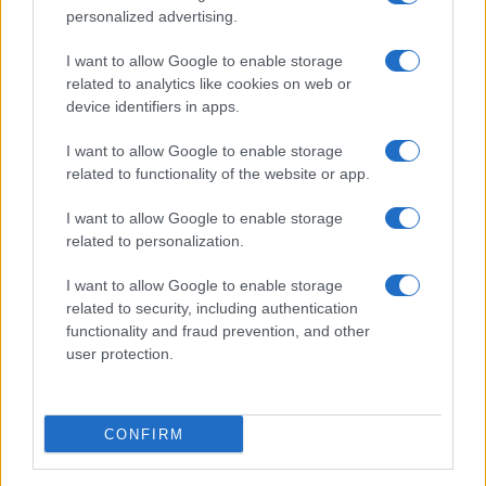
personalized advertising.
Joseba Asiron polgármester az EFE
I want to allow Google to enable storage
hírügynökség szerint ugyanakkor
related to analytics like cookies on web or
„büszkeségét” fejezte ki a rendezvény
device identifiers in apps.
„legszebb pillanatában” elhangzott
I want to allow Google to enable storage
„szolidaritás, racionalitás és emberség”
related to functionality of the website or app.
üzenete miatt.
I want to allow Google to enable storage
related to personalization.
Izrael nagykövetsége
X-en
„undorát” fejezte ki
az esemény miatt.
I want to allow Google to enable storage
related to security, including authentication
functionality and fraud prevention, and other
user protection.
CONFIRM
„Elfogadhatatlan, hogy spanyol intézmények
olyan személyeket vagy csoportokat