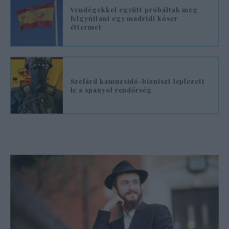
Vendégekkel együtt próbáltak meg
felgyújtani egy madridi kóser
éttermet
Szefárd kamuzsidó-bizniszt leplezett
le a spanyol rendőrség