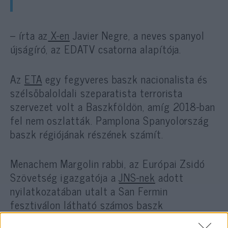
– írta az
X-en
Javier Negre, a neves spanyol
újságíró, az EDATV csatorna alapítója.
Az
ETA
egy fegyveres baszk nacionalista és
szélsőbaloldali szeparatista terrorista
szervezet volt a Baszkföldön, amíg 2018-ban
fel nem oszlatták. Pamplona Spanyolország
baszk régiójának részének számít.
Menachem Margolin rabbi, az Európai Zsidó
Szövetség igazgatója a
JNS-nek
adott
nyilatkozatában utalt a San Fermin
fesztiválon látható számos baszk
szeparatista szimbólumra.