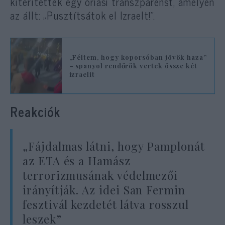
kiterítettek egy óriási transzparenst, amelyen
az állt: „Pusztítsátok el Izraelt!”.
„Féltem, hogy koporsóban jövök haza”
– spanyol rendőrök vertek össze két
izraelit
Reakciók
„Fájdalmas látni, hogy Pamplonát
az ETA és a Hamász
terrorizmusának védelmezői
irányítják. Az idei San Fermin
fesztivál kezdetét látva rosszul
leszek”