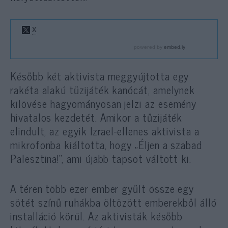
Később két aktivista meggyújtotta egy
rakéta alakú tűzijáték kanócát, amelynek
kilövése hagyományosan jelzi az esemény
hivatalos kezdetét. Amikor a tűzijáték
elindult, az egyik Izrael-ellenes aktivista a
mikrofonba kiáltotta, hogy „Éljen a szabad
Palesztina!”, ami újabb tapsot váltott ki.
A téren több ezer ember gyűlt össze egy
sötét színű ruhákba öltözött emberekből álló
installáció körül. Az aktivisták később