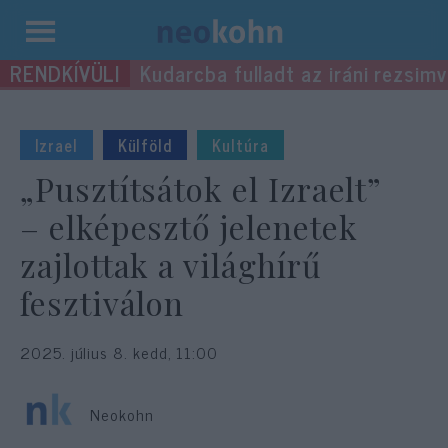
Kilépés
Kudarcba fulladt az iráni rezsimv
a
tartalomba
Izrael
Külföld
Kultúra
„Pusztítsátok el Izraelt”
– elképesztő jelenetek
zajlottak a világhírű
fesztiválon
2025. július 8. kedd, 11:00
Neokohn