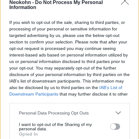
Neokohn -
Do Not Process My Personal
Information
„3000 éven át a zsidók vágyakoztak a
függetlenségre. Mi elnyertük. Az, hogy a
If you wish to opt-out of the sale, sharing to third parties, or
radikális függetlenségi mozgalmak gyűlölnek
processing of your personal or sensitive information for
minket azért, mert megvédjük a világ
targeted advertising by us, please use the below opt-out
section to confirm your selection. Please note that after your
egyetlen zsidó államát, sokat elárul
opt-out request is processed you may continue seeing
politikájukról és antiszemitizmusukról:
interest-based ads based on personal information utilized by
[számukra] mindenki lehet országa, kivéve, ha
us or personal information disclosed to third parties prior to
zsidó” – mondta.
your opt-out. You may separately opt-out of the further
disclosure of your personal information by third parties on the
IAB’s list of downstream participants. This information may
also be disclosed by us to third parties on the
IAB’s List of
Downstream Participants
that may further disclose it to other
Spanyolország lábon lőtte magát: Nem
third parties.
kérnek a “népirtó” izraeli rakétákból
Please note that this website/app uses one or more Google
Personal Data Processing Opt Outs
services and may gather and store information including but
not limited to your visit or usage behaviour. You may click to
I want to opt-out of the Sharing of my
Pamplona kulturális ünnepségét „elrabolta a
personal data.
grant or deny consent to Google and its third-party tags to
Opted In
gyűlölet” – ez „a legújabb példája annak a
use your data for below specified purposes in below Google