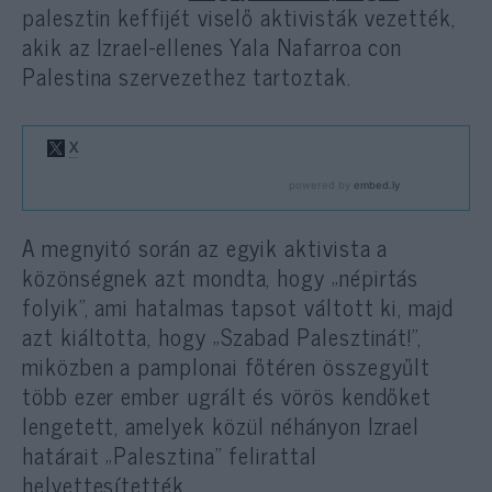
palesztin keffijét viselő aktivisták vezették,
akik az Izrael-ellenes Yala Nafarroa con
Palestina szervezethez tartoztak.
A megnyitó során az egyik aktivista a
közönségnek azt mondta, hogy „népirtás
folyik”, ami hatalmas tapsot váltott ki, majd
azt kiáltotta, hogy „Szabad Palesztinát!”,
miközben a pamplonai főtéren összegyűlt
több ezer ember ugrált és vörös kendőket
lengetett, amelyek közül néhányon Izrael
határait „Palesztina” felirattal
helyettesítették.