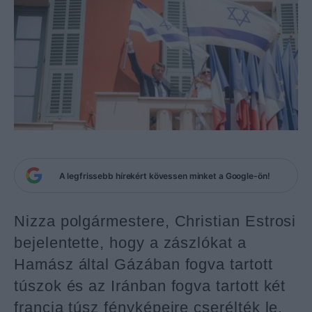
A legfrissebb hírekért kövessen minket a Google-ön!
Nizza polgármestere, Christian Estrosi
bejelentette, hogy a zászlókat a
Hamász által Gázában fogva tartott
túszok és az Iránban fogva tartott két
francia túsz fényképeire cserélték le.