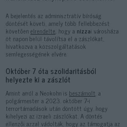
A bejelentés az adminisztratív bíróság
döntését követi, amely több fellebbezést
követően
elrendelte
, hogy a
nizza
i városháza
öt napon belül távolítsa el a zászlókat,
hivatkozva a közszolgáltatások
semlegességének elvére.
Október 7 óta szolidaritásból
helyezte ki a zászlót
Amint arról a Neokohn is
beszámolt
, a
polgármester a 2023. október 7-i
terrortámadások után döntött úgy, hogy
kihelyezi az izraeli zászlókat. A döntés
ellenzői azzal vádolták, hogy az támogatja az