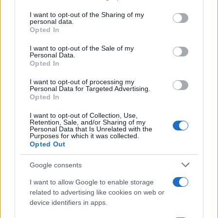
services and may gather and store information including but
not limited to your visit or usage behaviour. You may click to
I want to opt-out of the Sharing of my
Estrosi akkor kijelentette, hogy
personal data.
grant or deny consent to Google and its third-party tags to
Opted In
„kötelezettséget vállalt a nizzaiak előtt”,
use your data for below specified purposes in below Google
megerősítve, hogy továbbra is küzdeni fog az
consent section.
I want to opt-out of the Sale of my
Personal Data.
antiszemitizmus és anticionizmus ellen.
Opted In
I want to opt-out of processing my
Personal Data for Targeted Advertising.
Opted In
„Ígéretet tettem” – Nizza
polgármestere nem hajlandó
I want to opt-out of Collection, Use,
eltávolítani az izraeli zászlót
Retention, Sale, and/or Sharing of my
Personal Data that Is Unrelated with the
Purposes for which it was collected.
Opted Out
Google consents
Bizonytalan jövő elé néz a nizzai
zsidóság
I want to allow Google to enable storage
related to advertising like cookies on web or
device identifiers in apps.