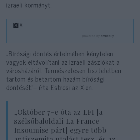
izraeli kormányt.
„Bírósági döntés értelmében kénytelen
vagyok eltávolítani az izraeli zászlókat a
városházáról. Természetesen tiszteletben
tartom és betartom hazám bírósági
döntését.”– írta Estrosi az X-en.
„Október 7-e óta az LFI [a
szélsőbaloldali La France
Insoumise párt] egyre több
antiszemita utalást tesz, és az