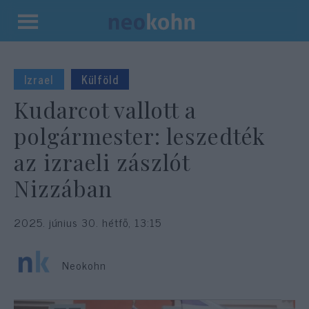
Kilépés
a
tartalomba
Izrael
Külföld
Kudarcot vallott a
polgármester: leszedték
az izraeli zászlót
Nizzában
2025. június 30. hétfő, 13:15
Neokohn