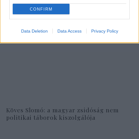
CONFIRM
Data Deletion
Data Access
Privacy Policy
Köves Slomó: a magyar zsidóság nem
politikai táborok kiszolgálója