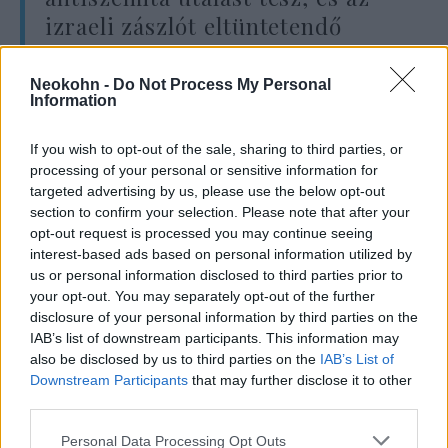
izraeli zászlót eltüntetendő
szimbólummá teszi”
Neokohn -
Do Not Process My Personal
Information
– tette hozzá a polgármester.
If you wish to opt-out of the sale, sharing to third parties, or
processing of your personal or sensitive information for
Továbbra is küzdeni fog az
targeted advertising by us, please use the below opt-out
section to confirm your selection. Please note that after your
anticionizmus ellen
opt-out request is processed you may continue seeing
interest-based ads based on personal information utilized by
Június 16-án Laurent Hottiaux, az Alpes-
us or personal information disclosed to third parties prior to
Maritimes megye prefektusa arra kérte a
your opt-out. You may separately opt-out of the further
disclosure of your personal information by third parties on the
polgármestert, hogy távolítsa el az izraeli
IAB’s list of downstream participants. This information may
zászlót, és „a közszolgálat semlegességének
also be disclosed by us to third parties on the
IAB’s List of
elve nevében” kifejezte, hogy ellenez
Downstream Participants
that may further disclose it to other
mindenféle külföldi zászló kitűzését a
third parties.
városházákon.
Please note that this website/app uses one or more Google
Personal Data Processing Opt Outs