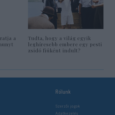
ratja a
Tudta, hogy a világ egyik
lhunyt
leghíresebb embere egy pesti
zsidó fiúként indult?
Rólunk
Szerzői jogok
Adatkezelés