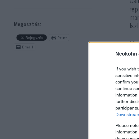
Ca
rep
man
Megosztás:
Isz
Print
Min
Email
mie
Neokohn 
If you wish 
sensitive in
confirm you
continue se
information 
Cai
further disc
has
participants
Downstream 
Az 
Please note
information 
vad
deny consent