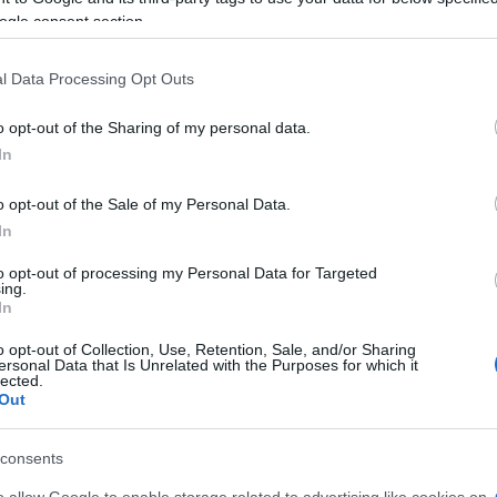
ított 24 tomahawk rakétával kötötte le Irán figy
ogle consent section.
dow és Natanz nukleáris létesítmények felé haladt
l Data Processing Opt Outs
Hegseth szerint az összes precíziós fegyve
o opt-out of the Sharing of my personal data.
In
úgy vélik, hogy a
támadás
megsemmisítette
o opt-out of the Sale of my Personal Data.
In
to opt-out of processing my Personal Data for Targeted
ing.
In
Milyen fegyverekkel s
iráni atomlétesítménye
o opt-out of Collection, Use, Retention, Sale, and/or Sharing
ersonal Data that Is Unrelated with the Purposes for which it
lected.
Out
gyelmeztetés Iránnak
consents