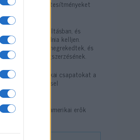
 csak a nukleáris létesítményeket
dekelt a rezsimváltásban, és
, mint hogy támadnia kelljen.
gy a tárgyalások megrekedtek, és
kleáris fegyver megszerzésének.
adja
meg az amerikai csapatokat a
erikai válaszlépéssel
atokat, akkor az amerikai erők