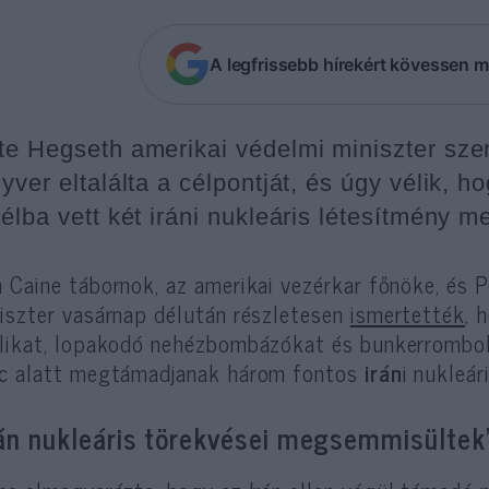
A legfrissebb hírekért kövessen m
te Hegseth amerikai védelmi miniszter szer
gyver eltalálta a célpontját, és úgy vélik,
célba vett két iráni nukleáris létesítmény 
 Caine tábornok, az amerikai vezérkar főnöke, és 
iszter vasárnap délután részletesen
ismertették
, 
likat, lopakodó nehézbombázókat és bunkerrombo
c alatt megtámadjanak három fontos
irán
i nukleár
rán nukleáris törekvései megsemmisültek”