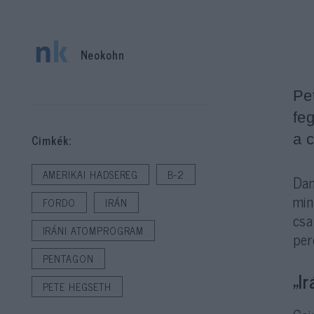
Neokohn
Pe
fe
a 
Cimkék:
AMERIKAI HADSEREG
B-2
Dan
min
FORDO
IRÁN
csa
IRÁNI ATOMPROGRAM
per
PENTAGON
„I
PETE HEGSETH