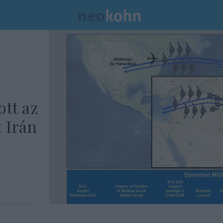
ott az
 Irán