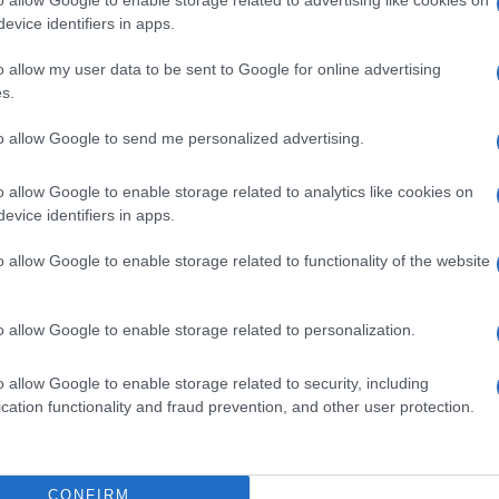
o allow Google to enable storage related to advertising like cookies on
amerikai tisztviselők szerint nem irániakat, hanem
evice identifiers in apps.
ték célba.
o allow my user data to be sent to Google for online advertising
s.
seth hozzátette, hogy az Egyesült Államok nem ér
ább új nukleáris megállapodást kötött volna Iránnal
to allow Google to send me personalized advertising.
seth azonban elmondta, hogy Trump úgy látta, ho
Iszlám Köztársaság nem hajlandó véget vetni a nu
o allow Google to enable storage related to analytics like cookies on
evice identifiers in apps.
édelmi miniszter figyelmeztette Iránt, hogy
ne tám
o allow Google to enable storage related to functionality of the website
el-Keleten, nehogy az ajatollahok még nagyobb am
mbesüljenek.
o allow Google to enable storage related to personalization.
anakkor, ha Irán nem támadja meg az amerikai csap
o allow Google to enable storage related to security, including
cation functionality and fraud prevention, and other user protection.
ytathatják az Irán elleni beavatkozásukat.
CONFIRM