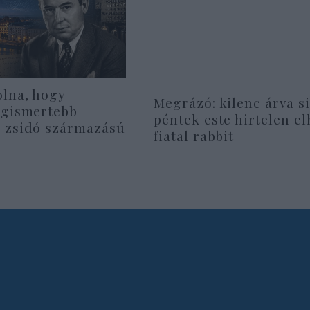
olna, hogy
Megrázó: kilenc árva si
egismertebb
péntek este hirtelen e
 zsidó származású
fiatal rabbit