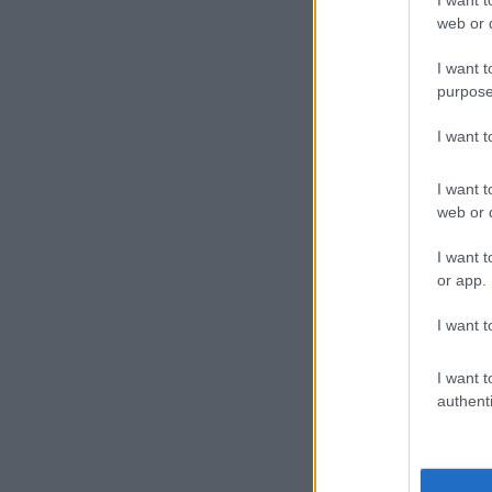
I want t
Az 
web or d
vet
I want t
purpose
Heg
ink
I want 
Heg
az 
I want t
web or d
A v
I want t
or app.
Köz
sze
I want t
Ugy
I want t
authenti
fol