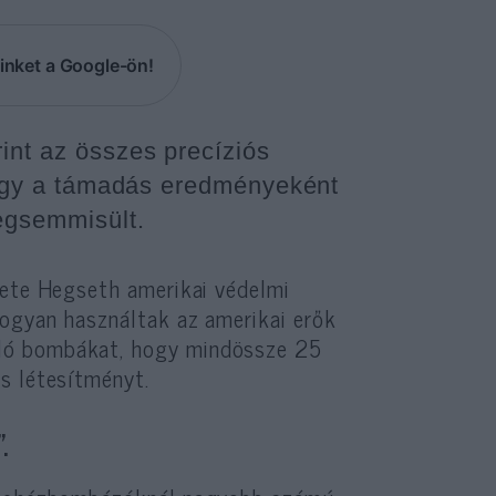
inket a Google-ön!
int az összes precíziós
 hogy a támadás eredményeként
megsemmisült.
Pete Hegseth amerikai védelmi
hogyan használtak az amerikai erők
ló bombákat, hogy mindössze 25
is létesítményt.
.