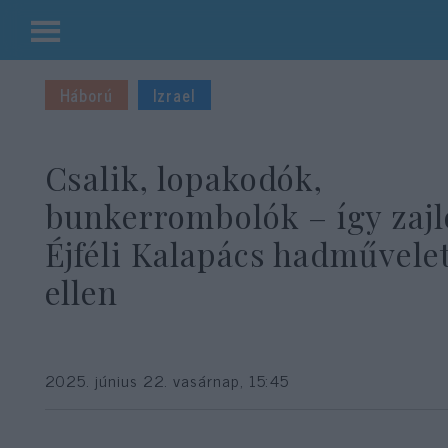
Kilépés
a
Háború
Izrael
tartalomba
Csalik, lopakodók,
bunkerrombolók – így zajl
Éjféli Kalapács hadművelet
ellen
2025. június 22. vasárnap, 15:45