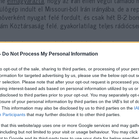
ine
elmagyarázta
, hogy az Irán ellen végül támad
ülőgép indult el Missouri-ból Irán irányába, de a 
őverként nyugat felé fordult, és csak hét B-2 bom
lám Köztársaság felé, gyakorlatilag teljes rádiócs
t kiderült, más irányból érkező kísérő vadászgép
lőtt azok beléptek az iráni légtérbe.
-
Do Not Process My Personal Information
to opt-out of the sale, sharing to third parties, or processing of your per
formation for targeted advertising by us, please use the below opt-out s
r selection. Please note that after your opt-out request is processed y
eing interest-based ads based on personal information utilized by us or
disclosed to third parties prior to your opt-out. You may separately opt-
ne azt is elmondta, hogy az Egyesült Államok 75 p
losure of your personal information by third parties on the IAB’s list of
znált a művelet során.
. This information may also be disclosed by us to third parties on the
IA
Participants
that may further disclose it to other third parties.
Egyesült Államok kibernetikai támadást, negyedik 
 that this website/app uses one or more Google services and may gath
including but not limited to your visit or usage behaviour. You may click 
ászgépekből indított megelőző tűzzel és egy közel
 to Google and its third-party tags to use your data for below specifi