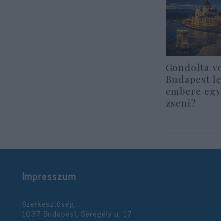
Gondolta v
Budapest l
embere egy
zseni?
Impresszum
Szerkesztőség:
1037 Budapest, Seregély u. 17.