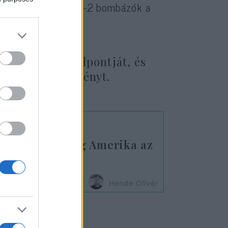
elmét, miközben a B-2 bombázók a
ak.
r eltalálta a célpontját, és
 a két létesítményt.
emmisítette meg Amerika az
ket?
Hende Olivér