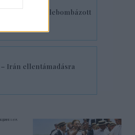
oldfelvételek a lebombázott
 – Irán ellentámadásra