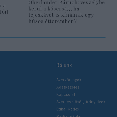
Oberlander Báruch: veszélybe
a a
kerül a kóserság, ha
lóit
tejeskávét is kínálnak egy
húsos étteremben?
Rólunk
Szerzői jogok
Adatkezelés
Kapcsolat
Szerkesztőségi irányelvek
Etikai Kódex
Média ajánlat