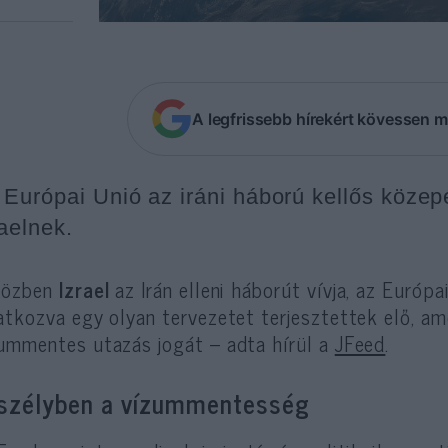
A legfrissebb hírekért kövessen m
 Európai Unió az iráni háború kellős közep
raelnek.
közben
Izrael
az Irán elleni háborút vívja, az Európ
atkozva egy olyan tervezetet terjesztettek elő, am
ummentes utazás jogát – adta hírül a
JFeed
.
szélyben a vízummentesség