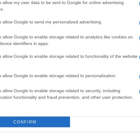
o allow my user data to be sent to Google for online advertising
entene, mivel évente több százezer izraeli turista,
s.
to allow Google to send me personalized advertising.
épés egyben szimbolikus jelentőségű is. Európa, a
tja magát, most úgy tűnik, hogy büntetni készül a
o allow Google to enable storage related to analytics like cookies on
lyett, hogy szolidaritást vállalna egy olyan országg
evice identifiers in apps.
emzetközi delegitimáció ellen küzd.
o allow Google to enable storage related to functionality of the website
ogszabálynak még mind az Európai Parlament, mind 
kség van ahhoz, hogy törvényerőre emelkedjen, de 
o allow Google to enable storage related to personalization.
o allow Google to enable storage related to security, including
cation functionality and fraud prevention, and other user protection.
Michael Oren Iránról: S
többi gyengeelméjű k
CONFIRM