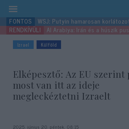
Kilépés
WSJ: Putyin hamarosan korlátozo
a
Al Arabiya: Irán és a húszik p
tartalomba
Izrael
Külföld
Elképesztő: Az EU szerint
most van itt az ideje
megleckéztetni Izraelt
2025. június 20. péntek, 08:15