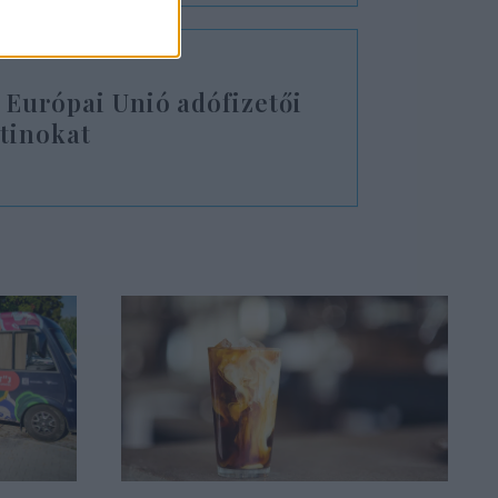
 Európai Unió adófizetői
ztinokat