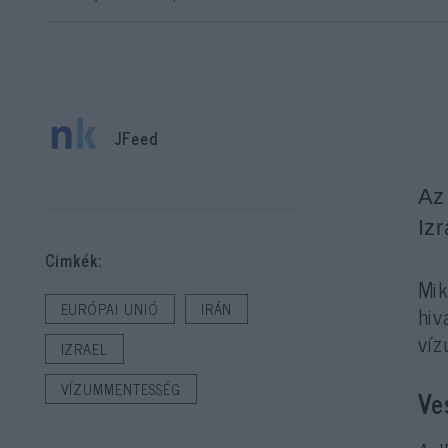
JFeed
Az
Iz
Cimkék:
Mi
EURÓPAI UNIÓ
IRÁN
hiv
víz
IZRAEL
VÍZUMMENTESSÉG
Ve