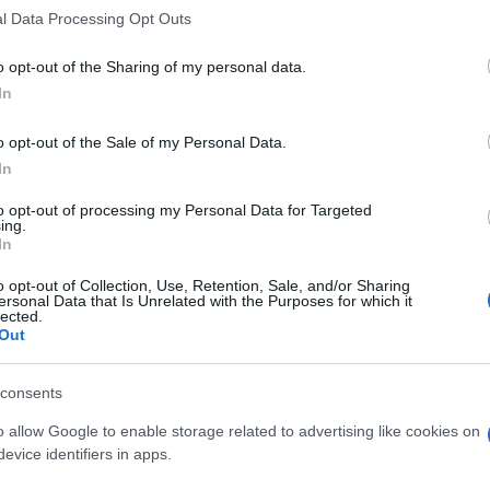
l Data Processing Opt Outs
o opt-out of the Sharing of my personal data.
szélyes precedens
In
o opt-out of the Sale of my Personal Data.
új szabályozás értelmében az Európai Bizottság eg
In
r egy évre felfüggeszti egy ország vízummentes b
ós tagállamok jóváhagyása kell, és ezt a döntést 
to opt-out of processing my Personal Data for Targeted
ing.
akadályozni. Ha a felfüggesztést hosszabb időre i
In
 úgynevezett delegált jogi aktusra lenne szükség,
o opt-out of Collection, Use, Retention, Sale, and/or Sharing
y a Tanács külön is felülvizsgálhatna. Izraeli krit
ersonal Data that Is Unrelated with the Purposes for which it
lected.
ó felhasználásának nevezik egy ostromlott nemzet 
Out
zélyes precedensre, amelyet ez teremt.
consents
enleg az izraeliek, akárcsak 60 másik ország, közt
o allow Google to enable storage related to advertising like cookies on
ztrália állampolgárai, vízum nélkül legfeljebb
90 n
evice identifiers in apps.
ségbe. E jog visszavonása diplomáciai és gyakorla