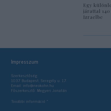
Egy különl
járattal 140
Izraelbe
Impresszum
Szerkesztőség:
1037 Budapest, Seregély u. 17.
Email:
info@neokohn.hu
Főszerkesztő: Megyeri Jonatán
További információ »