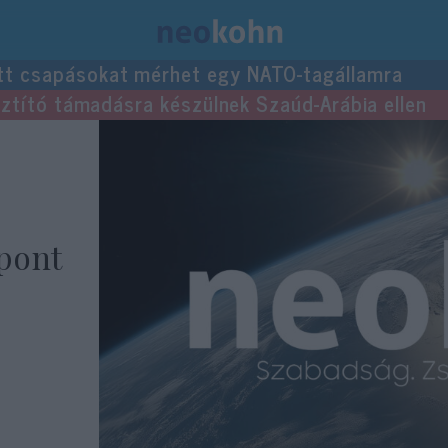
tt csapásokat mérhet egy NATO-tagállamra
usztító támadásra készülnek Szaúd-Arábia ellen
 pont