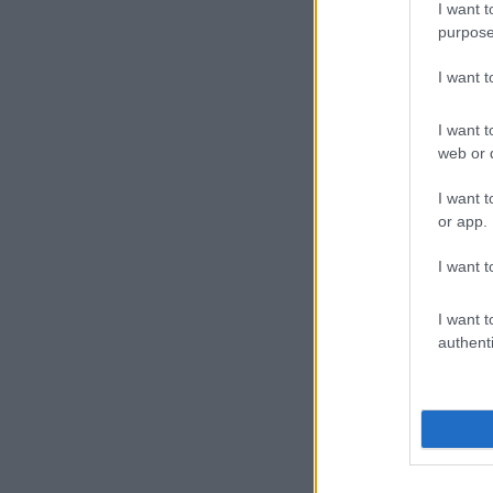
I want t
jel
purpose
I want 
A l
tar
I want t
ahe
web or d
a n
I want t
or app.
A j
szü
I want t
I want t
authenti