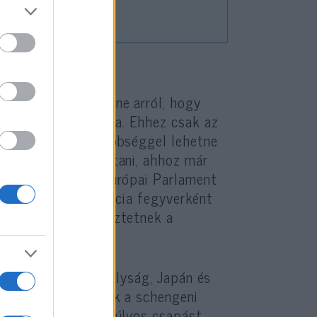
yoldalúan dönthetne arról, hogy
eutazását az EU-ba. Ehhez csak az
csak minősített többséggel lehetne
s fenn akarják tartani, ahhoz már
 amit viszont az Európai Parlament
ikusok ezt a bürokrácia fegyverként
ellen, és figyelmeztetnek a
ük az Egyesült Királyság, Japán és
apra
látogathatnak a schengeni
ti szempontból is súlyos csapást