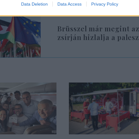
Data Deletion
Data Access
Privacy Policy
Brüsszel már megint az
zsírján hizlalja a pales