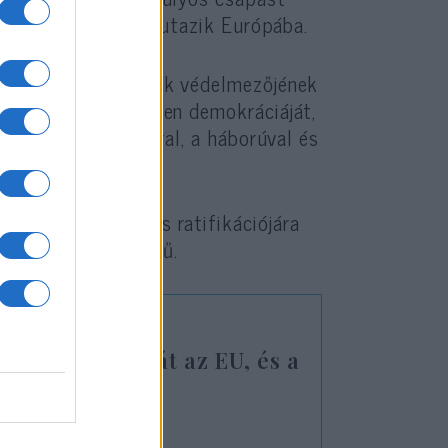
 diák és üzletember utazik Európába.
mely az emberi jogok védelmezőjének
 Közel-Kelet egyetlen demokráciáját,
al, amely a terrorral, a háborúval és
a Tanács hivatalos ratifikációjára
az irány egyértelmű.
zégyellje magát az EU, és a
ormány