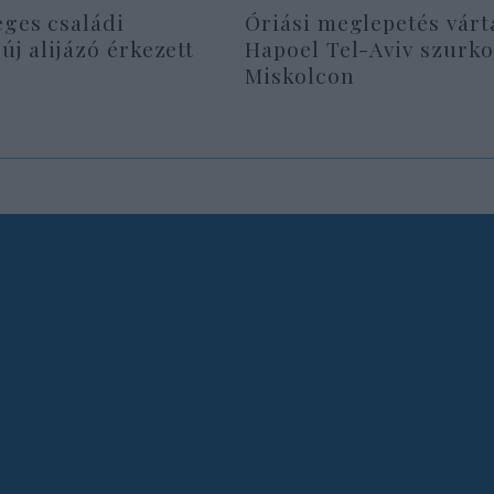
eges családi
Óriási meglepetés várt
 új alijázó érkezett
Hapoel Tel-Aviv szurko
Miskolcon