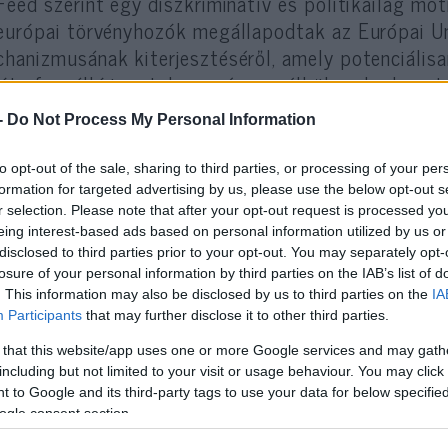
Feed szerint egy diszkriminatív és politikailag mot
európai törvényhozók megállapodtak az Európai U
hanizmusának kiterjesztéséről, amely potenciálisa
óta fennálló jogot, hogy vízum nélkül szabadon u
szabályi átalakítás, amely az Európai Parlament és
-
Do Not Process My Personal Information
állapodásban rögzült, lehetővé tenné Brüsszel sz
ummentes beutazást azon országok esetében, amel
to opt-out of the sale, sharing to third parties, or processing of your per
olnak, vagy amelyek nem tartják be a nemzetközi b
formation for targeted advertising by us, please use the below opt-out s
r selection. Please note that after your opt-out request is processed y
eing interest-based ads based on personal information utilized by us or
 az EU tisztviselői azt állítják, hogy a törvény n
disclosed to third parties prior to your opt-out. You may separately opt-
Európai Parlament belső forrásai szerint több politi
losure of your personal information by third parties on the IAB’s list of
. This information may also be disclosed by us to third parties on the
IA
m előtt tartva szorgalmazta ezeket a rendelkezés
Participants
that may further disclose it to other third parties.
 that this website/app uses one or more Google services and may gath
including but not limited to your visit or usage behaviour. You may click 
 to Google and its third-party tags to use your data for below specifi
Kezdődik: Izraeli sport
ogle consent section.
az EU sportért felelős b