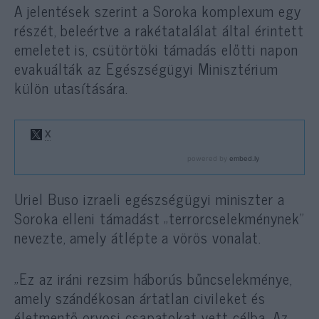
A jelentések szerint a Soroka komplexum egy
részét, beleértve a rakétatalálat által érintett
emeletet is, csütörtöki támadás előtti napon
evakuálták az Egészségügyi Minisztérium
külön utasítására.
Uriel Buso izraeli egészségügyi miniszter a
Soroka elleni támadást „terrorcselekménynek”
nevezte, amely átlépte a vörös vonalat.
„Ez az iráni rezsim háborús bűncselekménye,
amely szándékosan ártatlan civileket és
életmentő orvosi csapatokat vett célba. Az