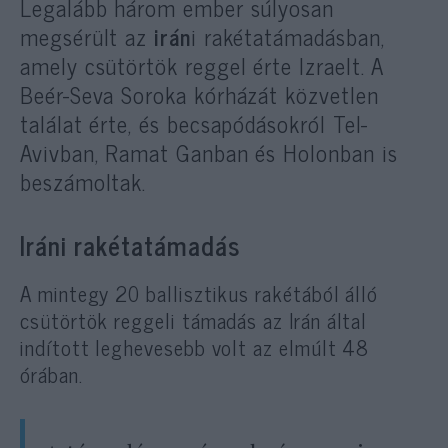
Legalább három ember súlyosan
megsérült az
irán
i rakétatámadásban,
amely csütörtök reggel érte Izraelt. A
Beér-Seva Soroka kórházát közvetlen
találat érte, és becsapódásokról Tel-
Avivban, Ramat Ganban és Holonban is
beszámoltak.
Iráni rakétatámadás
A mintegy 20 ballisztikus rakétából álló
csütörtök reggeli támadás az Irán által
indított leghevesebb volt az elmúlt 48
órában.