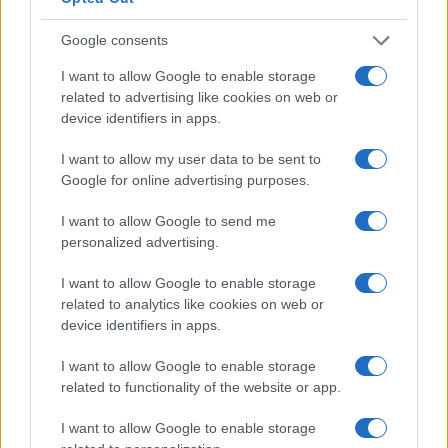
közvetlen találata okozta. Egy személy
állítólag közepesen súlyos, hét másik pedig
Google consents
könnyű sérüléseket szenvedett.
I want to allow Google to enable storage
related to advertising like cookies on web or
Az izraeli Magen David Adom szerint a
device identifiers in apps.
mentőcsapatok több helyszínen is
I want to allow my user data to be sent to
beavatkoztak, sérülteket kerestek és több
Google for online advertising purposes.
embert kezeltek könnyű sérülésekkel.
I want to allow Google to send me
Összesen 22 könnyű sérültet láttak el és
personalized advertising.
szállítottak kórházba.
I want to allow Google to enable storage
related to analytics like cookies on web or
A United Hatzalah szerint önkéntesek
device identifiers in apps.
ápolták egy 80 év körüli, közepesen súlyos
sérüléseket szenvedett nőt, és körülbelül 10
I want to allow Google to enable storage
related to functionality of the website or app.
másik, könnyebb sérüléseket szenvedett
személynek nyújtottak segítséget.
I want to allow Google to enable storage