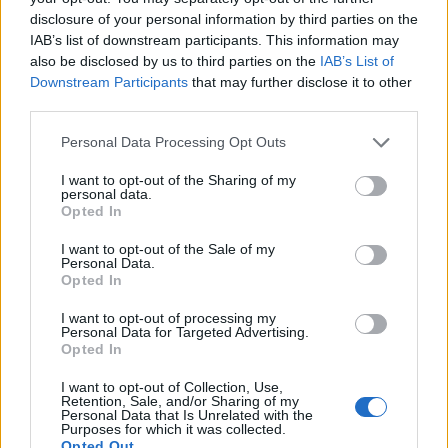
azonban nincsenek izraeli
disclosure of your personal information by third parties on the
katonai létesítmények.
IAB’s list of downstream participants. This information may
also be disclosed by us to third parties on the
IAB’s List of
Downstream Participants
that may further disclose it to other
third parties.
Az IDF déli parancsnoki bázisa több mint két
kilométerre található.
Please note that this website/app uses one or more Google
Personal Data Processing Opt Outs
services and may gather and store information including but
not limited to your visit or usage behaviour. You may click to
I want to opt-out of the Sharing of my
personal data.
grant or deny consent to Google and its third-party tags to
Opted In
use your data for below specified purposes in below Google
Tragédia: Iráni rakéta végzett
Izraelben egy rákos ukrán kislánnyal
consent section.
I want to opt-out of the Sale of my
és családjával
Personal Data.
Opted In
I want to opt-out of processing my
További csapások
Personal Data for Targeted Advertising.
Opted In
A Wolfson Medical Center szerint a három
I want to opt-out of Collection, Use,
súlyos sérültet egy tel-avivi déli részén,
Retention, Sale, and/or Sharing of my
Personal Data that Is Unrelated with the
Holonban található lakóépület elleni
Purposes for which it was collected.
Opted Out