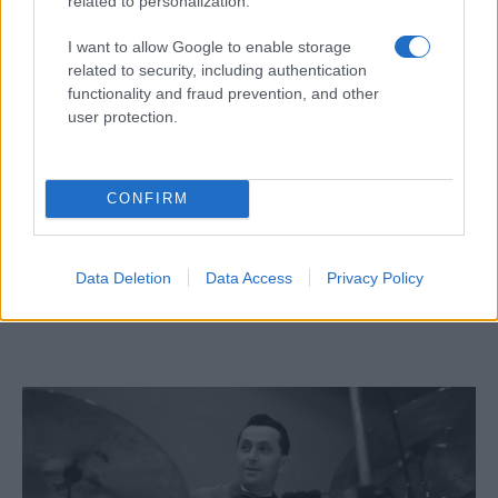
related to personalization.
I want to allow Google to enable storage
related to security, including authentication
Iráni rakétatűz Izrael ellen: 24 halott,
functionality and fraud prevention, and other
804 sebesült
user protection.
CONFIRM
Fiamma Nirenstein: Izrael népe nem
törhető meg!
Data Deletion
Data Access
Privacy Policy