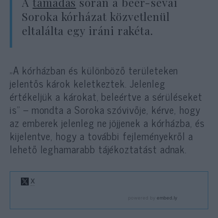
A
támadás
során a beér-sevai
Soroka kórházat közvetlenül
eltalálta egy iráni rakéta.
„A kórházban és különböző területeken
jelentős károk keletkeztek. Jelenleg
értékeljük a károkat, beleértve a sérüléseket
is” – mondta a Soroka szóvivője, kérve, hogy
az emberek jelenleg ne jöjjenek a kórházba, és
kijelentve, hogy a további fejleményekről a
lehető leghamarabb tájékoztatást adnak.