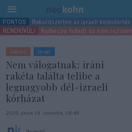
Kilépés
Rekordszinten az izraeli kivándorlás
a
Kudarcba fulladt az iráni rezsimv
tartalomba
Háború
Izrael
Nem válogatnak: iráni
rakéta találta telibe a
legnagyobb dél-izraeli
kórházat
2025. június 19. csütörtök, 08:45
Neokohn