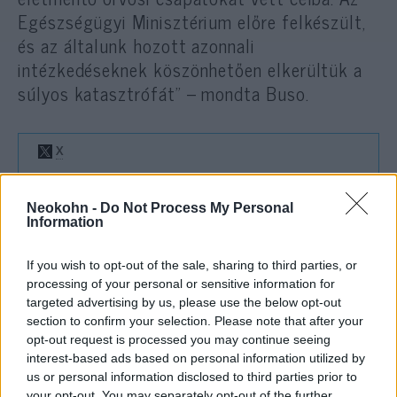
Egészségügyi Minisztérium előre felkészült,
és az általunk hozott azonnali
intézkedéseknek köszönhetően elkerültük a
súlyos katasztrófát” – mondta Buso.
Neokohn -
Do Not Process My Personal
Information
Irán azt
állítja
, hogy a Soroka kórházát
eltaláló ballisztikus rakéta valójában egy
If you wish to opt-out of the sale, sharing to third parties, or
szomszédos katonai hírszerző létesítményt
processing of your personal or sensitive information for
vett célba.
targeted advertising by us, please use the below opt-out
section to confirm your selection. Please note that after your
opt-out request is processed you may continue seeing
interest-based ads based on personal information utilized by
A Soroka kórház közelében
us or personal information disclosed to third parties prior to
your opt-out. You may separately opt-out of the further