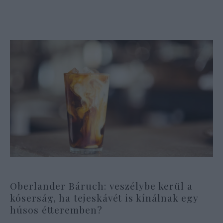
Oberlander Báruch: veszélybe kerül a
kóserság, ha tejeskávét is kínálnak egy
húsos étteremben?