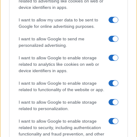
related to advertising like cookies on web or
Tavaly már volt egy
hasonló ügy
, akkor egy
device identifiers in apps.
párizsi bíróság elutasította a francia védelmi
I want to allow my user data to be sent to
minisztérium által az izraeli vállalatokra
Google for online advertising purposes.
vonatkozóan az Eurosatory 2024 védelmi
kiállításra vonatkozóan kért korlátozásokat,
I want to allow Google to send me
personalized advertising.
mert azok sértenék az egyenlőség elvét.
I want to allow Google to enable storage
related to analytics like cookies on web or
device identifiers in apps.
Dühöngnek a franciák: izraeli önjáró
tüzérséget vett az afrikai muszlim
I want to allow Google to enable storage
királyság
related to functionality of the website or app.
I want to allow Google to enable storage
related to personalization.
Sarkozy külügyminisztere szerint
„Franciaország mindig is antiszemita
I want to allow Google to enable storage
volt”
related to security, including authentication
functionality and fraud prevention, and other