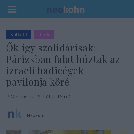
Kilépés
a
tartalomba
Külföld
Tech
Ők így szolidárisak:
Párizsban falat húztak az
izraeli hadicégek
pavilonja köré
2025. június 16. hétfő, 16:00
Neokohn