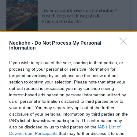
„Nem veszünk részt a népirtásban” –
izraeli fegyverek ragadtak
Franciaországban
„Párbeszéd folyik”
Neokohn -
Do Not Process My Personal
Information
A Nemzetközi Párizsi Légi Kiállítás a
If you wish to opt-out of the sale, sharing to third parties, or
FranceInfo-nak adott nyilatkozatában
processing of your personal or sensitive information for
megerősítette
, hogy valóban meghozták a
targeted advertising by us, please use the below opt-out
kérdéses intézkedést. „Ez a kiállítás
section to confirm your selection. Please note that after your
opt-out request is processed you may continue seeing
megnyitása előtt az illetékes francia
interest-based ads based on personal information utilized by
hatóságok utasítását követte, amely az
us or personal information disclosed to third parties prior to
izraeli pavilonokban bemutatott bizonyos
your opt-out. You may separately opt-out of the further
eszközök eltávolítására vonatkozott” –
disclosure of your personal information by third parties on the
IAB’s list of downstream participants. This information may
közölték a szervezők a műsorszolgáltatóval.
also be disclosed by us to third parties on the
IAB’s List of
Downstream Participants
that may further disclose it to other