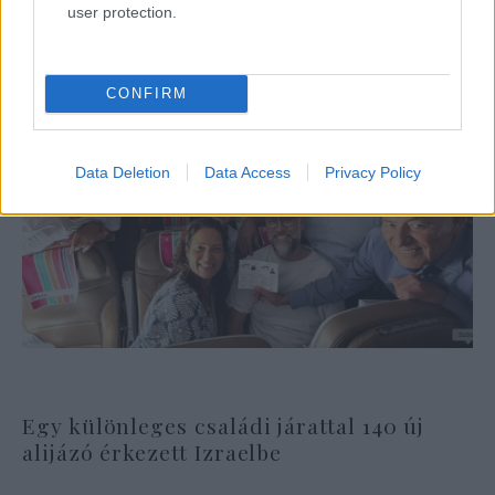
user protection.
CONFIRM
Data Deletion
Data Access
Privacy Policy
Egy különleges családi járattal 140 új
alijázó érkezett Izraelbe