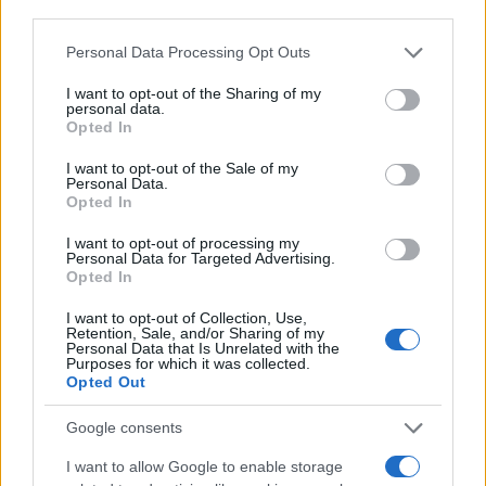
third parties.
„Párbeszéd folyik, hogy a
Please note that this website/app uses one or more Google
Personal Data Processing Opt Outs
különböző felek kedvező
services and may gather and store information including but
not limited to your visit or usage behaviour. You may click to
I want to opt-out of the Sharing of my
megoldást találjanak a helyzetre”
personal data.
grant or deny consent to Google and its third-party tags to
Opted In
use your data for below specified purposes in below Google
consent section.
I want to opt-out of the Sale of my
– tették hozzá.
Personal Data.
Opted In
I want to opt-out of processing my
Personal Data for Targeted Advertising.
Opted In
I want to opt-out of Collection, Use,
Retention, Sale, and/or Sharing of my
Personal Data that Is Unrelated with the
A kiállítást a Francia Repülési és Űrhajózási
Purposes for which it was collected.
Ipar Szövetsége szervezi, amely több repülési
Opted Out
óriásvállalatot, köztük az Airbus, az Astrium
Google consents
és a Dassault Aviation érdekeit képviseli.
I want to allow Google to enable storage