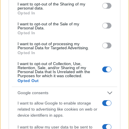
A médiaprovokáció vége
not limited to your visit or usage behaviour. You may click to
I want to opt-out of the Sharing of my
personal data.
grant or deny consent to Google and its third-party tags to
„Míg Greta Thunberg és társai egy olyan
Opted In
use your data for below specified purposes in below Google
médiaprovokációt kíséreltek meg, amelynek
consent section.
I want to opt-out of the Sale of my
Personal Data.
egyetlen célja a nyilvánosság elérés volt – és
Opted In
amely kevesebb, mint egy teherautónyi
segélyt tartalmazott –, addig az elmúlt két
I want to opt-out of processing my
Personal Data for Targeted Advertising.
hétben több mint 1200 segélyszállító
Opted In
teherautó érkezett Izraelből Gázába” – áll az
I want to opt-out of Collection, Use,
izraeli kormány hivatalos közleményében.
Retention, Sale, and/or Sharing of my
Personal Data that Is Unrelated with the
Purposes for which it was collected.
Opted Out
„Vannak módszerek a Gázai
Google consents
övezetbe történő
I want to allow Google to enable storage
segélyszállításra – ezek között
related to advertising like cookies on web or
device identifiers in apps.
nincsen ott az Instagram-szelfi.”
I want to allow my user data to be sent to