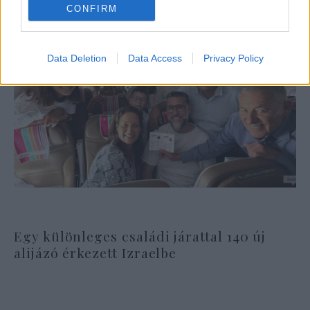
CONFIRM
Data Deletion
Data Access
Privacy Policy
Egy különleges családi járattal 140 új
alijázó érkezett Izraelbe