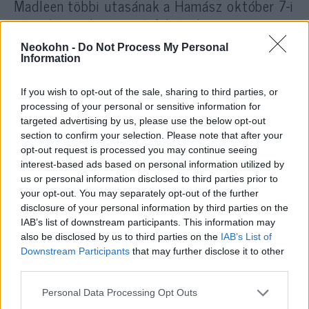
Madleen többi utasának a Hamász október 7-i
támadásainak szörnyű felvételeit.
Neokohn -
Do Not Process My Personal
Information
„Helyénvaló, hogy az antiszemita
If you wish to opt-out of the sale, sharing to third parties, or
Greta és a Hamász támogatói
processing of your personal or sensitive information for
pontosan lássák, ki is az a
targeted advertising by us, please use the below opt-out
terrorista szervezet, amelyet
section to confirm your selection. Please note that after your
opt-out request is processed you may continue seeing
támogatni jöttek,
interest-based ads based on personal information utilized by
us or personal information disclosed to third parties prior to
your opt-out. You may separately opt-out of the further
disclosure of your personal information by third parties on the
és kinek dolgoznak, milyen atrocitásokat
IAB’s list of downstream participants. This information may
követtek el nők, idősek és gyermekek ellen,
also be disclosed by us to third parties on the
IAB’s List of
és kivel harcol Izrael, hogy megvédje magát”
Downstream Participants
that may further disclose it to other
– mondta.
third parties.
Please note that this website/app uses one or more Google
Personal Data Processing Opt Outs
services and may gather and store information including but