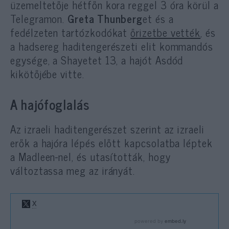
üzemeltetője hétfőn kora reggel 3 óra körül a
Telegramon.
Greta Thunberg
et és a
fedélzeten tartózkodókat
őrizetbe vették
, és
a hadsereg haditengerészeti elit kommandós
egysége, a Shayetet 13, a hajót Asdód
kikötőjébe vitte.
A hajófoglalás
Az izraeli haditengerészet szerint az izraeli
erők a hajóra lépés előtt kapcsolatba léptek
a Madleen-nel, és utasították, hogy
változtassa meg az irányát.