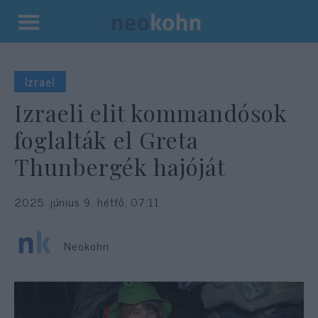
Kilépés
a
tartalomba
Izrael
Izraeli elit kommandósok
foglalták el Greta
Thunbergék hajóját
2025. június 9. hétfő, 07:11
Neokohn