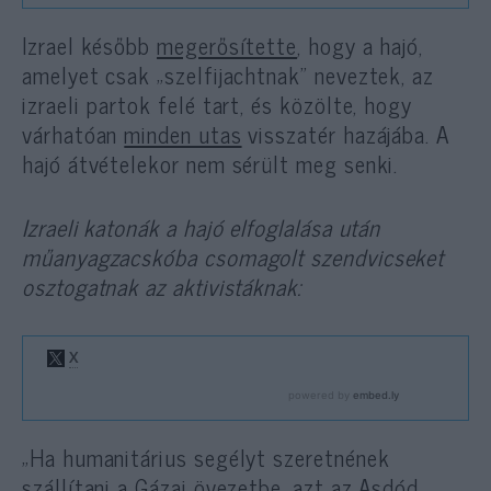
Izrael később
megerősítette
, hogy a hajó,
amelyet csak „szelfijachtnak” neveztek, az
izraeli partok felé tart, és közölte, hogy
várhatóan
minden utas
visszatér hazájába. A
hajó átvételekor nem sérült meg senki.
Izraeli katonák a hajó elfoglalása után
műanyagzacskóba csomagolt szendvicseket
osztogatnak az aktivistáknak:
„Ha humanitárius segélyt szeretnének
szállítani a Gázai övezetbe, azt az Asdód