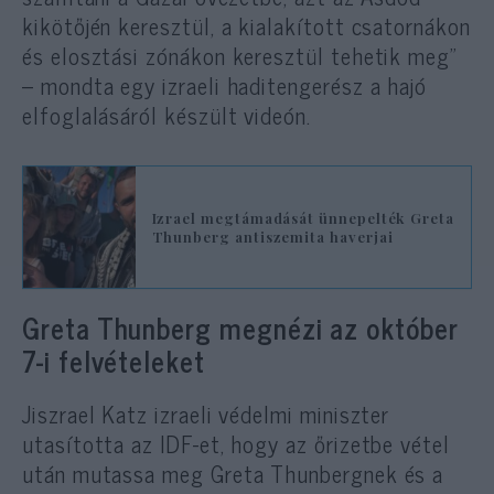
kikötőjén keresztül, a kialakított csatornákon
és elosztási zónákon keresztül tehetik meg”
– mondta egy izraeli haditengerész a hajó
elfoglalásáról készült videón.
Izrael megtámadását ünnepelték Greta
Thunberg antiszemita haverjai
Greta Thunberg megnézi az október
7-i felvételeket
Jiszrael Katz izraeli védelmi miniszter
utasította az IDF-et, hogy az őrizetbe vétel
után mutassa meg Greta Thunbergnek és a