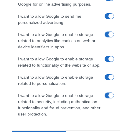
Google for online advertising purposes.
I want to allow Google to send me
personalized advertising.
I want to allow Google to enable storage
Az izraeli kormány hozzátette, hogy a
related to analytics like cookies on web or
flottilla segélyszállítmányát, amelyet
device identifiers in apps.
„apróságnak” neveztek, valódi humanitárius
I want to allow Google to enable storage
csatornákon keresztül juttatják el a Gázai
related to functionality of the website or app.
övezetbe.
I want to allow Google to enable storage
related to personalization.
I want to allow Google to enable storage
Greta Thunbergék 10 ezer aktivistával
related to security, including authentication
akarják áttörni a gázai határt
functionality and fraud prevention, and other
user protection.