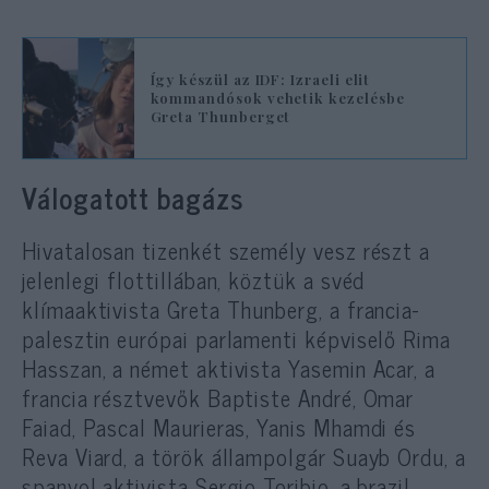
Így készül az IDF: Izraeli elit
kommandósok vehetik kezelésbe
Greta Thunberget
Válogatott bagázs
Hivatalosan tizenkét személy vesz részt a
jelenlegi flottillában, köztük a svéd
klímaaktivista Greta Thunberg, a francia-
palesztin európai parlamenti képviselő Rima
Hasszan, a német aktivista Yasemin Acar, a
francia résztvevők Baptiste André, Omar
Faiad, Pascal Maurieras, Yanis Mhamdi és
Reva Viard, a török állampolgár Suayb Ordu, a
spanyol aktivista Sergio Toribio, a brazil