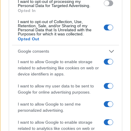
videót tett közzé, amelyen örömmel táncol a
I want to opt-out of processing my
Personal Data for Targeted Advertising.
konyhájában. Egy tüntetésen lefilmeztek,
Opted In
ahogy a „Destroy Hamas” (Pusztítsd el a
Hamaszt) feliratot „Destroy Zionism”
I want to opt-out of Collection, Use,
Retention, Sale, and/or Sharing of my
(Pusztítsd el a cionizmust) feliratra cserélte,
Personal Data that Is Unrelated with the
Purposes for which it was collected.
egy másiknál pedig rajtakapták, ahogy egy
Opted Out
vele szembeszálló nőnek azt kiabálja, hogy
Google consents
„Te fehér nő vagy – nem mondhatod meg
nekünk, mit tegyünk.”
I want to allow Google to enable storage
related to advertising like cookies on web or
device identifiers in apps.
I want to allow my user data to be sent to
Google for online advertising purposes.
I want to allow Google to send me
Thiago Avila talán a legszélsőségesebb – ha
personalized advertising.
lehet ilyet mondani – a legénység tagjai
I want to allow Google to enable storage
közül. Avila februárban részt vett a Hezbollah
related to analytics like cookies on web or