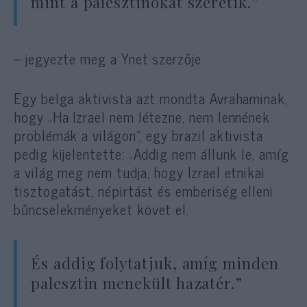
mint a palesztinokat szeretik.”
– jegyezte meg a Ynet szerzője.
Egy belga aktivista azt mondta Avrahaminak,
hogy „Ha Izrael nem létezne, nem lennének
problémák a világon”, egy brazil aktivista
pedig kijelentette: „Addig nem állunk le, amíg
a világ meg nem tudja, hogy Izrael etnikai
tisztogatást, népirtást és emberiség elleni
bűncselekményeket követ el.
És addig folytatjuk, amíg minden
palesztin menekült hazatér.”