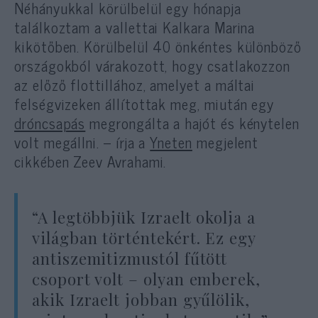
Néhányukkal körülbelül egy hónapja
találkoztam a vallettai Kalkara Marina
kikötőben. Körülbelül 40 önkéntes különböző
országokból várakozott, hogy csatlakozzon
az előző flottillához, amelyet a máltai
felségvizeken állítottak meg, miután egy
dróncsapás
megrongálta a hajót és kénytelen
volt megállni. – írja a
Yneten
megjelent
cikkében Zeev Avrahami.
“A legtöbbjük Izraelt okolja a
világban történtekért. Ez egy
antiszemitizmustól fűtött
csoport volt – olyan emberek,
akik Izraelt jobban gyűlölik,