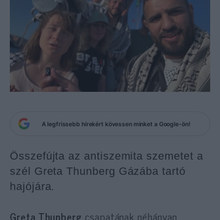
A legfrissebb hírekért kövessen minket a Google-ön!
Összefújta az antiszemita szemetet a
szél Greta Thunberg Gázába tartó
hajójára.
Greta Thunberg
csapatának néhányan