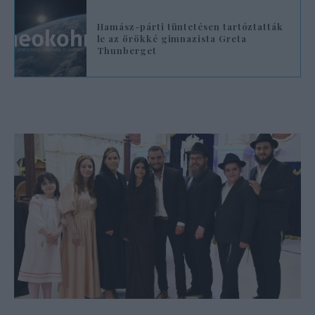
Hamász-párti tüntetésen tartóztatták
le az örökké gimnazista Greta
Thunberget