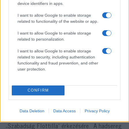
terrorszervezet likvidált vezetője, Hasszan
device identifiers in apps.
Naszrallah
bejrúti temetésén
, amelyet „nagy
megtiszteltetésnek” nevezett. Naszrallah-ra
I want to allow Google to enable storage
related to functionality of the website or app.
„mártír szentként és szeretett vezetőként”
hivatkozott, aki „inspirálta az embereket
I want to allow Google to enable storage
szerte a világon, és történelmi alakja volt az
related to personalization.
antikoloniális küzdelemnek”.
I want to allow Google to enable storage
related to security, including authentication
functionality and fraud prevention, and other
user protection.
„Drón!” – vészjelzést adott le Greta
Thunbergék Gázába tartó hajója
CONFIRM
Hogyan tovább?
Data Deletion
Data Access
Privacy Policy
Az
IDF
megerősítette, hogy készen áll a
„Szabadság Flottilla” érkezésére. A hadsereg