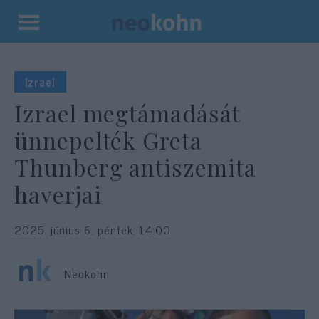
Kilépés
a
tartalomba
Izrael
Izrael megtámadását
ünnepelték Greta
Thunberg antiszemita
haverjai
2025. június 6. péntek, 14:00
Neokohn