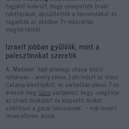
tagjáról kiderült, hogy ünnepelték Izrael
rakétázását, dicsőítették a terroristákat és
tagadták az október 7-i mészárlás
megtörténtét.
Izraelt jobban gyűlölik, mint a
palesztinokat szeretik
A „Madleen” hajó jelenlegi utasai közül
néhányan – amely június 1-jén indult az olasz
Catania kikötőjéből, és várhatóan június 7-én
érkezik meg
Gáza
partjaihoz, hogy „megtörje
az izraeli blokádot és alapvető árukat
szállítson a gázai lakosoknak” – már ismert
Izrael-ellenes arcok.