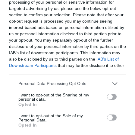
processing of your personal or sensitive information for
holokausztot hajt végre Gázában”. Rima
targeted advertising by us, please use the below opt-out
Hasszan, az Európai Parlament tagja
Izraelt
section to confirm your selection. Please note that after your
okolta
Shiri Bibas és két kisgyermeke, Kfir és
opt-out request is processed you may continue seeing
Ariel haláláért, hamisan állítva, hogy őket
interest-based ads based on personal information utilized by
us or personal information disclosed to third parties prior to
izraeli légitámadások ölték meg.
your opt-out. You may separately opt-out of the further
disclosure of your personal information by third parties on the
IAB’s list of downstream participants. This information may
also be disclosed by us to third parties on the
IAB’s List of
„Remélem tudnak úszni!” –
Downstream Participants
that may further disclose it to other
Amerikából üzentek a Gázába tartó
third parties.
Greta Thunbergnek
Please note that this website/app uses one or more Google
Personal Data Processing Opt Outs
services and may gather and store information including but
Greta Thunberg egyik másik társa, Yasemin
not limited to your visit or usage behaviour. You may click to
I want to opt-out of the Sharing of my
personal data.
Acar, egy veterán berlini aktivista, többször is
grant or deny consent to Google and its third-party tags to
Opted In
use your data for below specified purposes in below Google
kifejezte gyűlöletét Izrael, a zsidók, a
consent section.
I want to opt-out of the Sale of my
cionizmus és még a német hatóságok iránt is.
Personal Data.
Irán Izrael elleni rakétatámadása alatt egy
Opted In