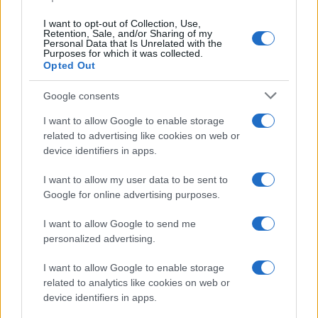
egy alkalommal meztelenül jelent meg a bíró
előtt.
I want to opt-out of Collection, Use,
Retention, Sale, and/or Sharing of my
Personal Data that Is Unrelated with the
Purposes for which it was collected.
„A szövetségi kormánynak minden tőle
Opted Out
telhetőt meg kell tennie az antiszemitizmus
Google consents
növekvő hullámának megfékezése érdekében”
– jelentette ki az ügyben eljáró ügyész. „Nem
I want to allow Google to enable storage
related to advertising like cookies on web or
fogjuk hagyni, hogy bárki terrorizálja zsidó
device identifiers in apps.
szomszédainkat.”
I want to allow my user data to be sent to
Google for online advertising purposes.
„Nem emberek” – közzétették az
I want to allow Google to send me
izraeli diplomaták gyilkosának
personalized advertising.
kiáltványát
I want to allow Google to enable storage
related to analytics like cookies on web or
device identifiers in apps.
A zsidókra molotov-koktélt dobó arab