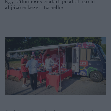
Egy különleges családi járattal 140 új
alijázó érkezett Izraelbe