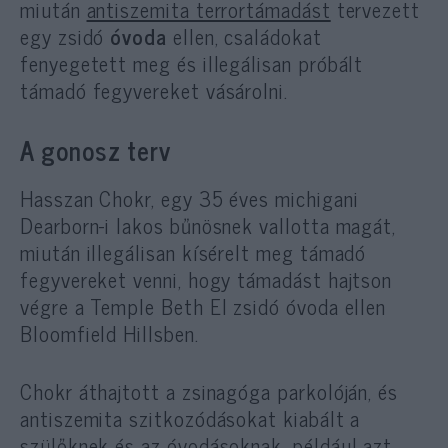
miután
antiszemita terrortámadást
tervezett
egy zsidó
óvoda
ellen, családokat
fenyegetett meg és illegálisan próbált
támadó fegyvereket vásárolni.
A gonosz terv
Hasszan Chokr, egy 35 éves michigani
Dearborn-i lakos bűnösnek vallotta magát,
miután illegálisan kísérelt meg támadó
fegyvereket venni, hogy támadást hajtson
végre a Temple Beth El zsidó óvoda ellen
Bloomfield Hillsben.
Chokr áthajtott a zsinagóga parkolóján, és
antiszemita szitkozódásokat kiabált a
szülőknek és az óvodásoknak, például azt,