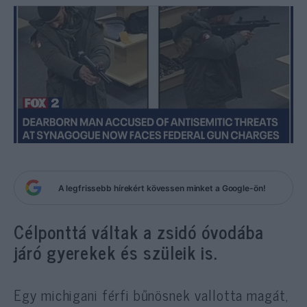
A legfrissebb hírekért kövessen minket a Google-ön!
Célponttá váltak a zsidó óvodába
járó gyerekek és szüleik is.
Egy michigani férfi bűnösnek vallotta magát,