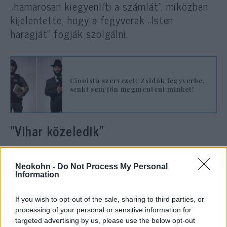
„hamarosan kiegyenlíti a számlát”, miközben
kijelentette, hogy a fegyverek „Isten
haragját” fogják szolgálni.
Cionista szervezet: Zsidók fegyverbe,
senki sem jön megmenteni minket!
“Vihar közeledik”
Jerome F. Gorgon Jr. amerikai ügyész a
fegyvervásárlási kísérletet egy szélesebb
Neokohn -
Do Not Process My Personal
Information
körű terv részeként jellemezte, amelynek célja
„a szülők és óvodások elleni fenyegetéseinek
If you wish to opt-out of the sale, sharing to third parties, or
végrehajtása volt, amikor azok egy
processing of your personal or sensitive information for
istentiszteleti helyre léptek be”. Chokr
targeted advertising by us, please use the below opt-out