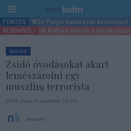
Kilépés
WSJ: Putyin hamarosan korlátozott
a
Al Arabiya: Irán és a húszik pus
tartalomba
Külföld
Zsidó óvodásokat akart
lemészárolni egy
muszlim terrorista
2025. június 5. csütörtök, 08:24
Neokohn