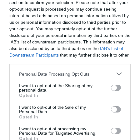
section to confirm your selection. Please note that after your
Instagram-bejegyzései tovább árulkodtak
opt-out request is processed you may continue seeing
gyűlöletéről, az egyikben így írt:
interest-based ads based on personal information utilized by
us or personal information disclosed to third parties prior to
your opt-out. You may separately opt-out of the further
disclosure of your personal information by third parties on the
„A zsidó taktikátok csak vissza
IAB’s list of downstream participants. This information may
fog ütni… Vihar közeledik, amely
also be disclosed by us to third parties on the
IAB’s List of
Downstream Participants
that may further disclose it to other
mindannyiótokat ki fog törölni.”
third parties.
Please note that this website/app uses one or more Google
Personal Data Processing Opt Outs
services and may gather and store information including but
Chokr
, akit korábban skizoaffektív és
not limited to your visit or usage behaviour. You may click to
I want to opt-out of the Sharing of my
antiszociális személyiségzavarral
personal data.
grant or deny consent to Google and its third-party tags to
Opted In
diagnosztizáltak, 15 év börtönbüntetéssel és
use your data for below specified purposes in below Google
consent section.
250 000 dolláros pénzbírsággal néz szembe.
I want to opt-out of the Sale of my
Personal Data.
2025. szeptember 24-én hirdetnek ítéletet
Opted In
az ügyében. Chokr zavaró viselkedése
I want to opt-out of processing my
egyébként a bíróságon is folytatódott, ahol
Personal Data for Targeted Advertising.
Opted In