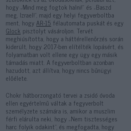
hogy „Mind meg fogtok halni!” és „Baszd
meg, Izrael!”, majd egy helyi fegyverboltba
ment, hogy
AR-15
félautomata puskát és egy
Glock
pisztolyt vásároljon. Tervét
meghiúsította, hogy a háttérellenőrzés során
kiderült, hogy 2017-ben elítélték lopásért, és
folyamatban volt ellene egy ügy egy másik
támadás miatt. A fegyverboltban azonban
hazudott, azt állítva, hogy nincs bűnügyi
előélete.
Chokr hátborzongató tervei a zsidó óvoda
ellen egyértelmű váltak a fegyverbolt
személyzete számára is, amikor a muszlim
férfi elárulta neki, hogy „Nem tisztességes
harc folyik odakint”, és megfogadta, hogy