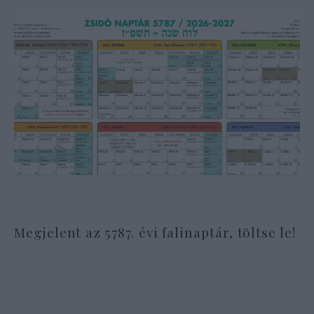
Megjelent az 5787. évi falinaptár, töltse le!