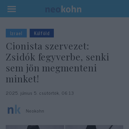
Kilépés
a
tartalomba
Izrael
Külföld
Cionista szervezet:
Zsidók fegyverbe, senki
sem jön megmenteni
minket!
2025. június 5. csütörtök, 06:13
Neokohn