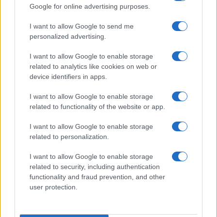
Google for online advertising purposes.
hadsereg és a nemzeti identitás támogatását.
A Betar ma is nagy hangsúlyt helyez a
I want to allow Google to send me
fiatalok közösségi nevelésére, nyári
personalized advertising.
táborokat, kulturális programokat és
I want to allow Google to enable storage
vezetőképzőket szervez, amelyek célja az
related to analytics like cookies on web or
izraeli és zsidó öntudat elmélyítése.
device identifiers in apps.
I want to allow Google to enable storage
A szervezet modern tevékenysége szoros
related to functionality of the website or app.
kapcsolatban áll a
Likud
párt politikai
I want to allow Google to enable storage
örökségével, és gyakran jelen van olyan
related to personalization.
eseményeken, amelyek az izraeli nemzeti
ünnepekhez vagy a cionista eszméhez
I want to allow Google to enable storage
kapcsolódnak. A mai Betar tagjai aktívan
related to security, including authentication
functionality and fraud prevention, and other
részt vesznek közösségi
user protection.
kezdeményezésekben, karitatív
programokban és a zsidó–izraeli identitást