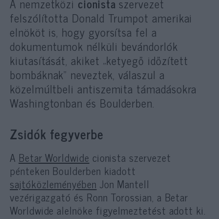
A nemzetközi
cionista
szervezet
felszólította Donald Trumpot amerikai
elnököt is, hogy gyorsítsa fel a
dokumentumok nélküli bevándorlók
kiutasítását, akiket „ketyegő időzített
bombáknak” neveztek, válaszul a
közelmúltbeli antiszemita támadásokra
Washingtonban és Boulderben.
Zsidók fegyverbe
A
Betar Worldwide
cionista
szervezet
pénteken Boulderben kiadott
sajtóközleményében
Jon Mantell
vezérigazgató és Ronn Torossian, a Betar
Worldwide alelnöke figyelmeztetést adott ki.