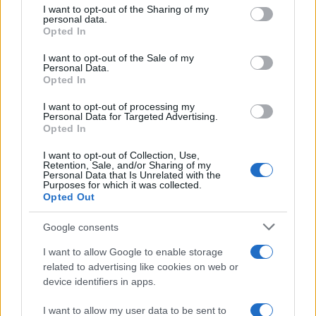
cionista eszmék mellett áll ki.
not limited to your visit or usage behaviour. You may click to
I want to opt-out of the Sharing of my
personal data.
grant or deny consent to Google and its third-party tags to
Opted In
use your data for below specified purposes in below Google
consent section.
I want to opt-out of the Sale of my
Personal Data.
Felfegyverzett idős rabbira támadtak
Opted In
az autótolvajok, rosszul tették
I want to opt-out of processing my
Personal Data for Targeted Advertising.
Opted In
A Betar napjainkban is aktív cionista
I want to opt-out of Collection, Use,
szervezetként működik, főként Izraelben és a
Retention, Sale, and/or Sharing of my
diaszpóra egyes részein, mint például az
Personal Data that Is Unrelated with the
Purposes for which it was collected.
Egyesült Államokban, Ausztráliában,
Opted Out
Franciaországban és Argentínában. Bár
Google consents
befolyása már nem olyan meghatározó, mint a
20. század közepén volt, a mozgalom
I want to allow Google to enable storage
related to advertising like cookies on web or
továbbra is a cionizmus alapvető értékeit
device identifiers in apps.
képviseli: a zsidó államiság megerősítését, a
nemzeti büszkeséget, valamint az izraeli
I want to allow my user data to be sent to