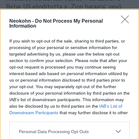
Betar US elindította a „Zion haragja” nevű
kampányt, amelynek célja a palesztinbarát
diákaktivisták leleplezése volt.
Neokohn -
Do Not Process My Personal
Information
A közelmúltbeli antiszemita támadások után
If you wish to opt-out of the sale, sharing to third parties, or
a Betar US megfogadta, hogy addig fog
processing of your personal or sensitive information for
targeted advertising by us, please use the below opt-out
nyomást gyakorolni a Trump-kormányzatra,
section to confirm your selection. Please note that after your
amíg az összes állítólagos „ketyegő
opt-out request is processed you may continue seeing
időzített bombát” ki nem toloncolják, és
interest-based ads based on personal information utilized by
us or personal information disclosed to third parties prior to
fenntartotta, hogy csak egy jól
your opt-out. You may separately opt-out of the further
felfegyverzett zsidó közösség képes
disclosure of your personal information by third parties on the
megakadályozni a jövőbeli támadásokat.
IAB’s list of downstream participants. This information may
also be disclosed by us to third parties on the
IAB’s List of
Downstream Participants
that may further disclose it to other
A Betart 1923-ban alapította
Ze’ev
third parties.
Jabotinsky
cionista vezető Lettországban, és
Please note that this website/app uses one or more Google
Personal Data Processing Opt Outs
a szervezet azóta a zsidó önvédelem és a
services and may gather and store information including but