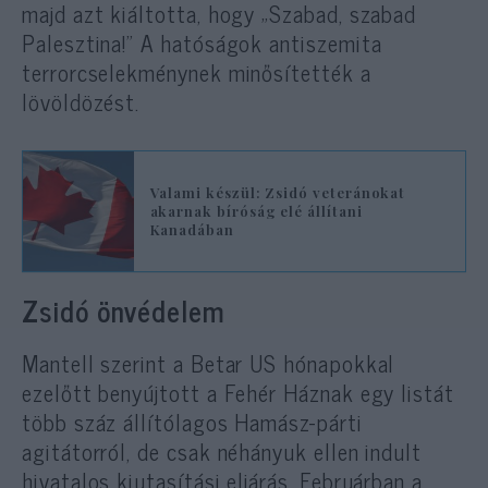
majd azt kiáltotta, hogy „Szabad, szabad
Palesztina!” A hatóságok antiszemita
terrorcselekménynek minősítették a
lövöldözést.
Valami készül: Zsidó veteránokat
akarnak bíróság elé állítani
Kanadában
Zsidó önvédelem
Mantell szerint a Betar US hónapokkal
ezelőtt benyújtott a Fehér Háznak egy listát
több száz állítólagos Hamász-párti
agitátorról, de csak néhányuk ellen indult
hivatalos kiutasítási eljárás. Februárban a