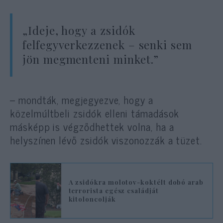
„Ideje, hogy a zsidók
felfegyverkezzenek – senki sem
jön megmenteni minket.”
– mondták, megjegyezve, hogy a
közelmúltbeli zsidók elleni támadások
másképp is végződhettek volna, ha a
helyszínen lévő zsidók viszonozzák a tüzet.
A zsidókra molotov-koktélt dobó arab
terrorista egész családját
kitoloncolják