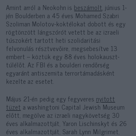
Amint arról a Neokohn is
beszámolt
, június 1-
jén Boulderben a 45 éves Mohamed Szabri
Szoliman Molotov-koktélokat dobott és egy
rögtönzött lángszórót vetett be az izraeli
túszokért tartott heti szolidaritási
felvonulás résztvevőire, megsebesítve 13
embert – köztük egy 88 éves holokauszt-
túlélőt. Az FBI és a boulderi rendőrség
egyaránt antiszemita terrortámadásként
kezelte az esetet.
Május 21-én pedig egy fegyveres
nyitott
tüzet
a washingtoni Capital Jewish Museum
előtt, megölve az izraeli nagykövetség 30
éves alkalmazottját, Yaron Lischinskyt és 26
éves alkalmazottját, Sarah Lynn Milgrimet,