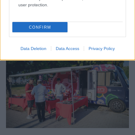
user protection.
Egy különleges családi járattal 140 új
alijázó érkezett Izraelbe
CONFIRM
Data Deletion
Data Access
Privacy Policy