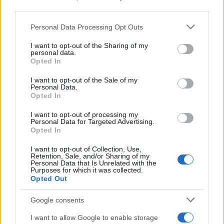
A beszámolók szerint Arié Engelberg rabbi
third parties.
délután fél kettőkor tartott hazafelé a
Please note that this website/app uses one or more Google
Personal Data Processing Opt Outs
zsinagógából – 9 éves fia kíséretében -,
services and may gather and store information including but
not limited to your visit or usage behaviour. You may click to
I want to opt-out of the Sharing of my
amikor rátámadtak. A rabbi főként a fején
personal data.
grant or deny consent to Google and its third-party tags to
szenvedett sérüléseket.
Opted In
use your data for below specified purposes in below Google
consent section.
I want to opt-out of the Sale of my
Personal Data.
A France Bleu beszámolója szerint egy
Opted In
járókelő közbelépett, mire a támadó elhagyta
I want to opt-out of processing my
a helyszínt. Engelberg rabbi azonnal
Personal Data for Targeted Advertising.
Opted In
feljelentést tett az orléans-i rendőrségen.
I want to opt-out of Collection, Use,
Retention, Sale, and/or Sharing of my
Personal Data that Is Unrelated with the
Purposes for which it was collected.
Opted Out
Felfegyverzett idős rabbira támadtak
az autótolvajok, rosszul tették
Google consents
I want to allow Google to enable storage