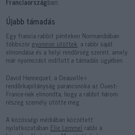
Franciaország
ban.
Újabb támadás
Egy francia rabbit pénteken Normandiában
többször
gyomron ütöttek
, a rabbi saját
elmondása és a helyi rendőrség szerint, amely
már nyomozást indított a támadás ügyében.
David Hennequet, a Deauville-i
rendőrkapitányság parancsnoka az Ouest-
France-nak elmondta, hogy a rabbit három
részeg személy ütötte meg.
A közösségi médiában közzétett
nyilatkozatában
Elie Lemmel
rabbi a