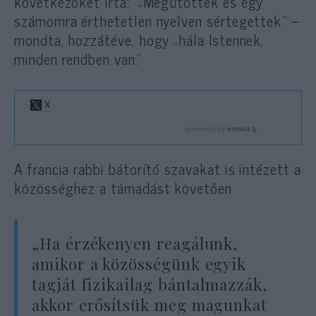
következőket írta:
„Megütöttek és egy
számomra érthetetlen nyelven sértegettek.” –
mondta, hozzátéve, hogy „hála Istennek,
minden rendben van.”
A francia rabbi bátorító szavakat is intézett a
közösséghez a támadást követően
„Ha érzékenyen reagálunk,
amikor a közösségünk egyik
tagját fizikailag bántalmazzák,
akkor erősítsük meg magunkat