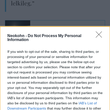
lelkileg.”
Párizsi rabbi: A zsidóknak nincs jövője
Neokohn -
Do Not Process My Personal
Franciaországban
Information
If you wish to opt-out of the sale, sharing to third parties, or
Nem ez az első eset
processing of your personal or sensitive information for
targeted advertising by us, please use the below opt-out
Amint arról a Neokohn is
beszámolt
, nemrég
section to confirm your selection. Please note that after your
opt-out request is processed you may continue seeing
kisfia szeme láttára vertek össze egy francia
interest-based ads based on personal information utilized by
Chábád-rabbit. Arié Engelberg rabbi éppen a
us or personal information disclosed to third parties prior to
zsinagógából tartott hazafelé, amikor
your opt-out. You may separately opt-out of the further
megrúgták, megütötték és megharapták a
disclosure of your personal information by third parties on the
IAB’s list of downstream participants. This information may
vállát.
also be disclosed by us to third parties on the
IAB’s List of
Downstream Participants
that may further disclose it to other