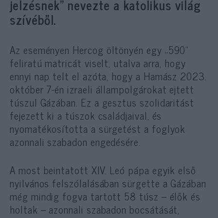
jelzésnek” nevezte a katolikus világ
szívéből.
Az eseményen Hercog öltönyén egy „590”
feliratú matricát viselt, utalva arra, hogy
ennyi nap telt el azóta, hogy a Hamász 2023.
október 7-én izraeli állampolgárokat ejtett
túszul Gázában. Ez a gesztus szolidaritást
fejezett ki a túszok családjaival, és
nyomatékosította a sürgetést a foglyok
azonnali szabadon engedésére.
A most beintatott XIV. Leó pápa egyik első
nyilvános felszólalásában sürgette a Gázában
még mindig fogva tartott 58 túsz – élők és
holtak – azonnali szabadon bocsátását,