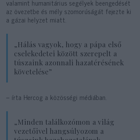
valamint humanitárius segélyek beengedését
az övezetbe és mély szomorúságát fejezte ki
a gázai helyzet miatt.
„Hálás vagyok, hogy a pápa első
cselekedetei között szerepelt a
túszaink azonnali hazatérésének
követelése”
– írta Hercog a közösségi médiában.
„Minden találkozómon a világ
vezetőivel hangsúlyozom a
túszaink hazahozatalának