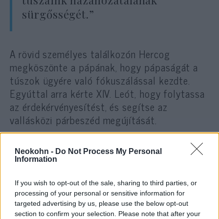
sürgősségét.”
A rövid személyes találkozón Hercog
megköszönte a pápának, hogy pápaságát a
túszok ügyére való fókuszálással kezdte.
Egyúttal arra kérte XIV. Leót, hogy folytassa
az érdekérvényesítést, és segítse az
vallásközi párbeszéd megújítását.
Az izraeli elnök reményét fejezte ki, hogy az
Neokohn -
Do Not Process My Personal
új pápaság „egy új korszakot hoz a vallások
Information
közötti együttműködésben”, és erősíti a
If you wish to opt-out of the sale, sharing to third parties, or
zsidó-keresztény kapcsolatokat a
processing of your personal or sensitive information for
Szentföldön. Meghívta a pápát Izraelbe,
targeted advertising by us, please use the below opt-out
mondván, hogy ez „erőteljes szimbóluma
section to confirm your selection. Please note that after your