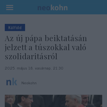
Kilépés
a
tartalomba
Külföld
Az új pápa beiktatásán
jelzett a túszokkal való
szolidaritásról
2025. május 18. vasárnap, 21:30
Neokohn