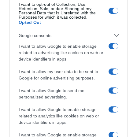
I want to opt-out of Collection, Use,
Retention, Sale, and/or Sharing of my
„Gratulálok XIV. Leó pápának és
Personal Data that Is Unrelated with the
Purposes for which it was collected.
a világ katolikus közösségének.
Opted Out
Sok sikert kívánok az első
Google consents
amerikai pápának a remény és
megbékélés előmozdításában
I want to allow Google to enable storage
related to advertising like cookies on web or
minden vallás között”
device identifiers in apps.
I want to allow my user data to be sent to
– írta Netanjahu az X-en.
Google for online advertising purposes.
I want to allow Google to send me
personalized advertising.
Így kell ezt: Erélyesen kergették el a
I want to allow Google to enable storage
terrorsimogatókat a hollandiai
related to analytics like cookies on web or
keresztények
device identifiers in apps.
I want to allow Google to enable storage