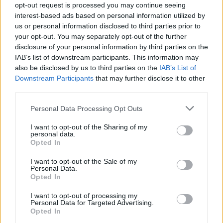
lenne ennek a fontos köteléknek”.
opt-out request is processed you may continue seeing
interest-based ads based on personal information utilized by
us or personal information disclosed to third parties prior to
your opt-out. You may separately opt-out of the further
„Várom, hogy együtt
disclosure of your personal information by third parties on the
IAB’s list of downstream participants. This information may
dolgozhassunk Izrael és a
also be disclosed by us to third parties on the
IAB’s List of
Szentszék közötti történelmi
Downstream Participants
that may further disclose it to other
kapcsolatok elmélyítésén”
third parties.
Please note that this website/app uses one or more Google
Personal Data Processing Opt Outs
services and may gather and store information including but
not limited to your visit or usage behaviour. You may click to
I want to opt-out of the Sharing of my
– mondta Hercog.
personal data.
grant or deny consent to Google and its third-party tags to
Opted In
use your data for below specified purposes in below Google
Benjamin Netanjahu izraeli miniszterelnök
consent section.
I want to opt-out of the Sale of my
Personal Data.
csütörtökön gratulált a pápának, Robert
Opted In
Francis Prevost bíborosnak, akit a katolikus
I want to opt-out of processing my
egyház fejévé választottak.
Personal Data for Targeted Advertising.
Opted In