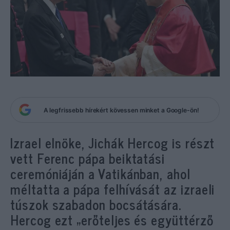
A legfrissebb hírekért kövessen minket a Google-ön!
Izrael elnöke, Jichák Hercog is részt
vett Ferenc pápa beiktatási
ceremóniáján a Vatikánban, ahol
méltatta a pápa felhívását az izraeli
túszok szabadon bocsátására.
Hercog ezt „erőteljes és együttérző