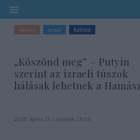
Kilépés
a
Háború
Izrael
Külföld
tartalomba
„Köszönd meg” – Putyin
szerint az izraeli túszok
hálásak lehetnek a Hamás
2025. április 17. csütörtök, 18:00