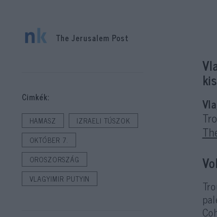
The Jerusalem Post
Vl
ki
Cimkék:
Vl
Tr
HAMASZ
IZRAELI TÚSZOK
Th
OKTÓBER 7.
Vo
OROSZORSZÁG
VLAGYIMIR PUTYIN
Tro
pal
Coh