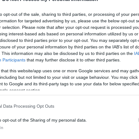
humanitárius cselekedetért, az Ön kiszab
to opt-out of the sale, sharing to third parties, or processing of your per
formation for targeted advertising by us, please use the below opt-out s
r selection. Please note that after your opt-out request is processed y
ondta Putyin Troufanovnak. „Reméljük, hogy a töb
eing interest-based ads based on personal information utilized by us or
er is hamarosan kiszabadul” – tette hozzá.
disclosed to third parties prior to your opt-out. You may separately opt-
losure of your personal information by third parties on the IAB’s list of
. This information may also be disclosed by us to third parties on the
IA
Participants
that may further disclose it to other third parties.
 that this website/app uses one or more Google services and may gath
“Az Örökkévaló tartott
including but not limited to your visit or usage behaviour. You may click 
állítja a volt izraeli tús
 to Google and its third-party tags to use your data for below specifi
ogle consent section.
l Data Processing Opt Outs
oszország és a Hamász
o opt-out of the Sharing of my personal data.
In
 a Hamász október 7-i, Izrael elleni halálos támad