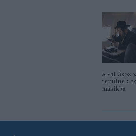
A vallásos 
repülnek e
másikba