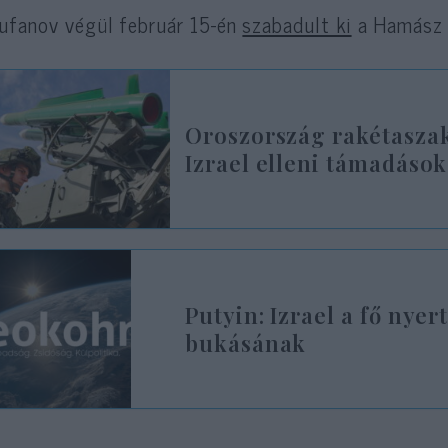
ufanov végül február 15-én
szabadult ki
a Hamász 
Oroszország rakétaszak
Izrael elleni támadások
Putyin: Izrael a fő nye
bukásának