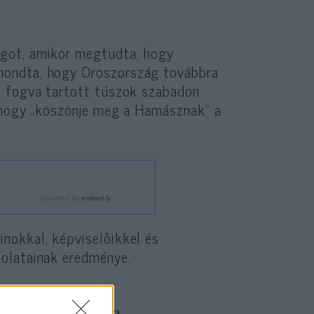
got, amikor megtudta, hogy
mondta, hogy Oroszország továbbra
g fogva tartott túszok szabadon
, hogy „köszönje meg a Hamásznak” a
nokkal, képviselőikkel és
olatainak eredménye.
tésének ezért a