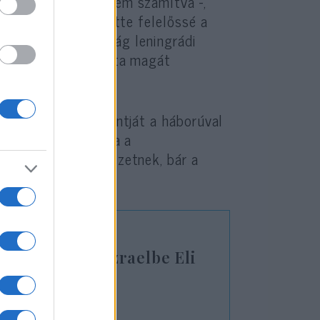
egölt embereket nem számítva -,
rikai politikát tette felelőssé a
t a náci Németország leningrádi
sználva felajánlotta magát
gén.
rte Putyin álláspontját a háborúval
entált kapcsolatára a
 soha terrorszervezetnek, bár a
lhetnek haza Izraelbe Eli
ai