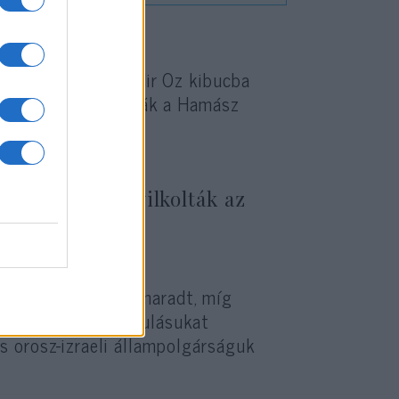
r közelében lévő Nir Oz kibucba
val együtt elrabolták a Hamász
rroristái meggyilkolták az
fanov fogságban maradt, míg
 engedték. Szabadulásukat
s orosz-izraeli állampolgárságuk