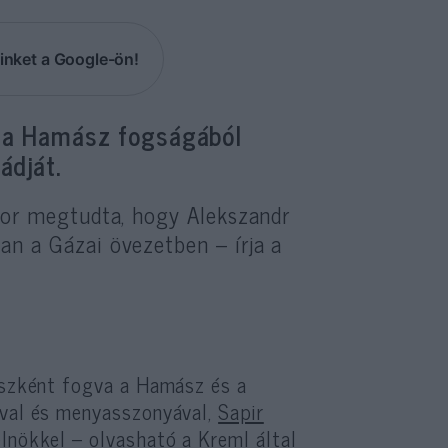
inket a Google-ön!
a a Hamász fogságából
ádját.
or megtudta, hogy Alekszandr
n a Gázai övezetben – írja a
túszként fogva a Hamász és a
ával és menyasszonyával,
Sapir
lnökkel – olvasható a Kreml által