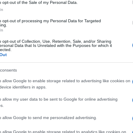
ampolgárt öltek meg – az elrabolt és fogságban m
o opt-out of the Sale of my Personal Data.
zkva nem ítélte el a terrorcsoportot, hanem az ame
In
el-keleti eseményekért. Putyin Izrael gázai akciójá
to opt-out of processing my Personal Data for Targeted
romához hasonlította, majd ezt a kontextust felha
ing.
In
vetítőnek Izrael és a palesztinok között 2023 vé
o opt-out of Collection, Use, Retention, Sale, and/or Sharing
ersonal Data that Is Unrelated with the Purposes for which it
orosz média arról számolt be, hogy a Hamász dicsé
lected.
Out
csolatban, rávilágítva az ország régi és jól dokum
rorcsoporttal. Oroszország a Hamászt sem nevezte
consents
ml számos politikai ellenfelét annak bélyegezte.
o allow Google to enable storage related to advertising like cookies on
evice identifiers in apps.
o allow my user data to be sent to Google for online advertising
Orosz segítséggel kerü
s.
Cohen földi maradvány
to allow Google to send me personalized advertising.
o allow Google to enable storage related to analytics like cookies on