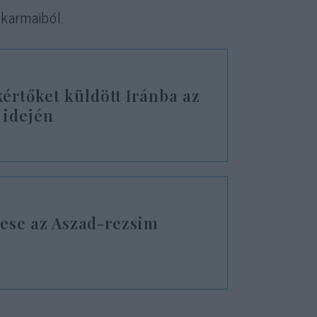
karmaiból.
értőket küldött Iránba az
 idején
rtese az Aszad-rezsim