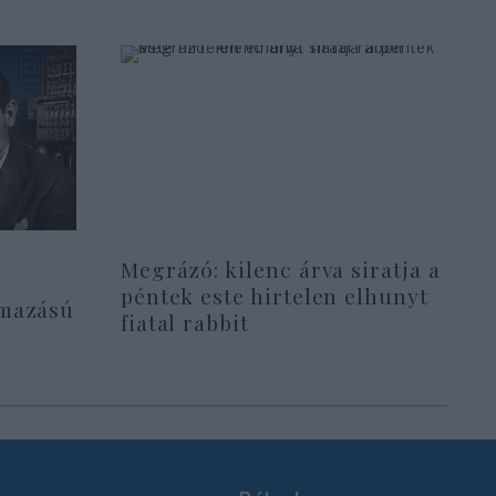
Megrázó: kilenc árva siratja a
péntek este hirtelen elhunyt
rmazású
fiatal rabbit