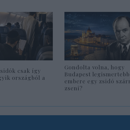
Gondolta volna, hogy
zsidók csak így
Budapest legismertebb
gyik országból a
embere egy zsidó szá
zseni?