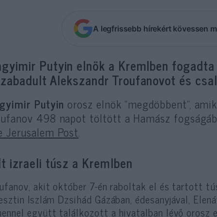
A legfrissebb hírekért kövessen m
agyimir Putyin elnök a Kremlben fogadt
szabadult Alekszandr Troufanovot és csal
agyimir Putyin
orosz elnök “megdöbbent”, amik
oufanov 498 napot töltött a Hamász fogságába
e Jerusalem Post
.
lt izraeli túsz a Kremlben
ufanov, akit október 7-én raboltak el és tartott 
esztin Iszlám Dzsihád Gázában, édesanyjával, Elen
ennel
együtt találkozott a hivatalban lévő orosz e