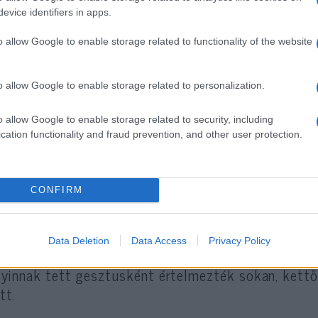
evice identifiers in apps.
oufanov október 7-én
o allow Google to enable storage related to functionality of the website
ufanov október 7-én menyasszonyával a gázai hatá
zott a családjához. Troufanovot több családtagjá
o allow Google to enable storage related to personalization.
ette mészárlás idején.
o allow Google to enable storage related to security, including
cation functionality and fraud prevention, and other user protection.
Troufanov édesapját, Vitalijt a Hamász te
október 7-i támadás során.
CONFIRM
023 novemberében megkötött túszalku után Trou
Data Deletion
Data Access
Privacy Policy
sanyját, menyasszonyát és nagymamáját szabadon
yinnak tett gesztusként értelmezték sokan, kettő
tt.