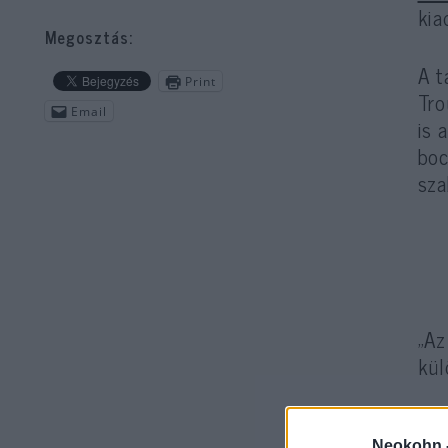
kia
Megosztás:
A t
Print
Tro
Email
is 
boc
sza
„Az
kül
Neokohn 