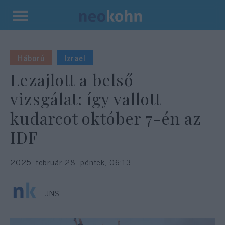
Kilépés
a
tartalomba
Háború
Izrael
Lezajlott a belső
vizsgálat: így vallott
kudarcot október 7-én az
IDF
2025. február 28. péntek, 06:13
JNS