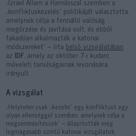
„Izrael Állam a Hamásszal szemben a
„konfliktuskezelés” politikáját választotta,
amelynek célja a fennálló valóság
megőrzése és javítása volt, és ebből
fakadóan alkalmazták a katonai
módszereket” – írta
belső vizsgálatában
az
IDF
, amely az október 7-i kudarc
műveleti tanulságainak levonására
irányult.
A vizsgálat
„Helytelen csak „kezelni” egy konfliktust egy
olyan ellenséggel szemben, amelynek célja a
megsemmisítésünk” – állapították meg
legmagasabb szintű katonai vizsgálatok,