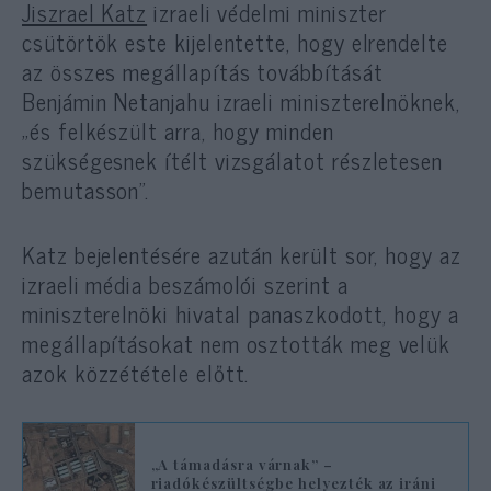
Jiszrael Katz
izraeli védelmi miniszter
csütörtök este kijelentette, hogy elrendelte
az összes megállapítás továbbítását
Benjámin Netanjahu izraeli miniszterelnöknek,
„és felkészült arra, hogy minden
szükségesnek ítélt vizsgálatot részletesen
bemutasson”.
Katz bejelentésére azután került sor, hogy az
izraeli média beszámolói szerint a
miniszterelnöki hivatal panaszkodott, hogy a
megállapításokat nem osztották meg velük
azok közzététele előtt.
„A támadásra várnak” –
riadókészültségbe helyezték az iráni