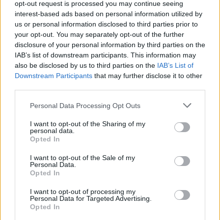
opt-out request is processed you may continue seeing
követően az izraeli felfogás szerint a
interest-based ads based on personal information utilized by
terrorszervezet jelentős veszteségeket
us or personal information disclosed to third parties prior to
your opt-out. You may separately opt-out of the further
szenvedett, és hatékonyan elrettentették a
disclosure of your personal information by third parties on the
nagyobb akcióktól – áll a jelentésben.
IAB’s list of downstream participants. This information may
also be disclosed by us to third parties on the
IAB’s List of
Downstream Participants
that may further disclose it to other
Egy évvel később Iszmail Haníje, a Hamász
third parties.
vezetője a következőket írta a Hamász
katonai vezetőjének, Jahja Szinvárnak: „A
Please note that this website/app uses one or more Google
Personal Data Processing Opt Outs
services and may gather and store information including but
[Hezbollah magas rangú vezetőjével, Hasszán
not limited to your visit or usage behaviour. You may click to
I want to opt-out of the Sharing of my
Naszrallahhal] folytatott megbeszélésen
personal data.
grant or deny consent to Google and its third-party tags to
Opted In
áttekintettük a stratégiát”. A levél
use your data for below specified purposes in below Google
consent section.
zárásaként még annyit írt, hogy „ez egy reális
I want to opt-out of the Sale of my
Personal Data.
forgatókönyv, amely megvalósítható – Izrael
Opted In
elpusztítására”.
I want to opt-out of processing my
Personal Data for Targeted Advertising.
Opted In
Herzi Halevi altábornagyot, az IDF vezérkari