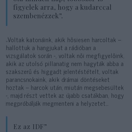
figyelek arra, hogy a kudarccal
szembenézzek”.
„Voltak katonáink, akik hősiesen harcoltak –
hallottuk a hangjukat a rádióban a
vizsgálatok során -, voltak női megfigyelőink,
akik az utolsó pillanatig nem hagyták abba a
szakszerű és higgadt jelentéstételt, voltak
parancsnokaink, akik drámai döntéseket
hoztak – harcok után, miután megsebesültek
-, majd részt vettek az újabb csatákban, hogy
megpróbálják megmenteni a helyzetet…
Ez az IDF”