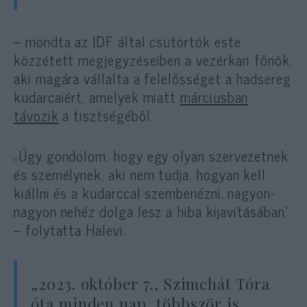
– mondta az IDF által csütörtök este
közzétett megjegyzéseiben a vezérkari főnök,
aki magára vállalta a felelősséget a hadsereg
kudarcaiért, amelyek miatt
márciusban
távozik
a tisztségéből.
„Úgy gondolom, hogy egy olyan szervezetnek
és személynek, aki nem tudja, hogyan kell
kiállni és a kudarccal szembenézni, nagyon-
nagyon nehéz dolga lesz a hiba kijavításában”
– folytatta Halevi.
„2023. október 7., Szimchát Tóra
óta minden nap, többször is