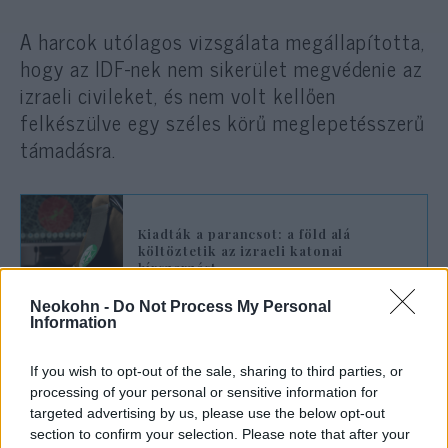
A harcok utólagos vizsgálata megállapította,
hogy az IDF-nek nem sikerület megvédenie az
izraeli civileket, és nem volt kellően
felkészülve egy széles körű meglepetésszerű
támadásra.
Kiadták a parancsot: a föld alá
költöztetik az izraeli katonai
hírszerzést
Neokohn -
Do Not Process My Personal
Information
‘Egy reális forgatókönyv, amely
megvalósítható’
If you wish to opt-out of the sale, sharing to third parties, or
processing of your personal or sensitive information for
A Hamász ellen 2021 májusában végrehajtott
targeted advertising by us, please use the below opt-out
section to confirm your selection. Please note that after your
11 napos „
Falak őrzője
” hadműveletet