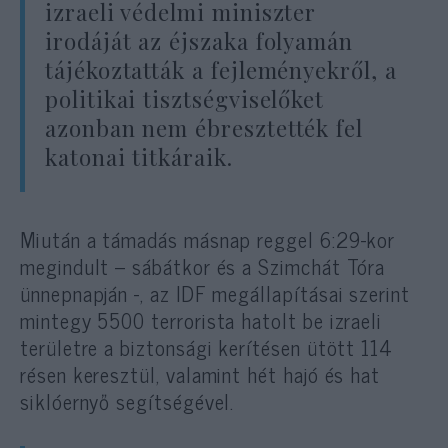
izraeli védelmi miniszter
irodáját az éjszaka folyamán
tájékoztatták a fejleményekről, a
politikai tisztségviselőket
azonban nem ébresztették fel
katonai titkáraik.
Miután a támadás másnap reggel 6:29-kor
megindult – sábátkor és a Szimchát Tóra
ünnepnapján -, az IDF megállapításai szerint
mintegy 5500 terrorista hatolt be izraeli
területre a biztonsági kerítésen ütött 114
résen keresztül, valamint hét hajó és hat
siklóernyő segítségével.