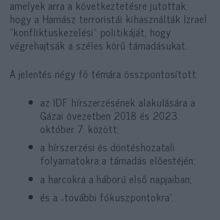
amelyek arra a következtetésre jutottak,
hogy a Hamász terroristái kihasználták Izrael
“konfliktuskezelési” politikáját, hogy
végrehajtsák a széles körű támadásukat.
A jelentés négy fő témára összpontosított:
az IDF hírszerzésének alakulására a
Gázai övezetben 2018 és 2023.
október 7. között;
a hírszerzési és döntéshozatali
folyamatokra a támadás előestéjén;
a harcokra a háború első napjaiban;
és a „további fókuszpontokra”.