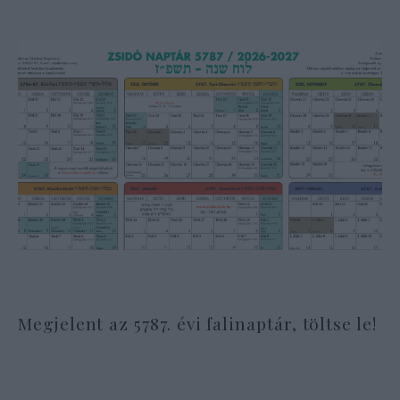
Megjelent az 5787. évi falinaptár, töltse le!