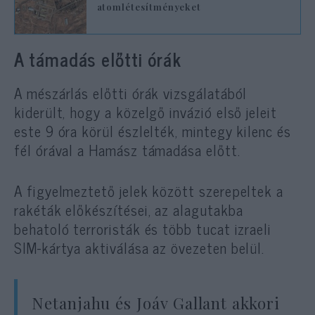
atomlétesítményeket
A támadás előtti órák
A mészárlás előtti órák vizsgálatából
kiderült, hogy a közelgő invázió első jeleit
este 9 óra körül észlelték, mintegy kilenc és
fél órával a Hamász támadása előtt.
A figyelmeztető jelek között szerepeltek a
rakéták előkészítései, az alagutakba
behatoló terroristák és több tucat izraeli
SIM-kártya aktiválása az övezeten belül.
Netanjahu és Joáv Gallant akkori