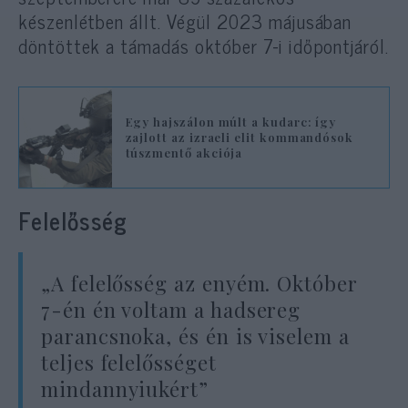
készenlétben állt. Végül 2023 májusában
döntöttek a támadás október 7-i időpontjáról.
Egy hajszálon múlt a kudarc: így
zajlott az izraeli elit kommandósok
túszmentő akciója
Felelősség
„A felelősség az enyém. Október
7-én én voltam a hadsereg
parancsnoka, és én is viselem a
teljes felelősséget
mindannyiukért”