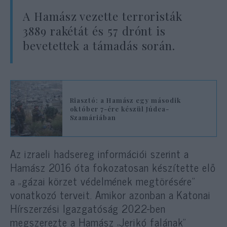
A Hamász vezette terroristák
3889 rakétát és 57 drónt is
bevetettek a támadás során.
Riasztó: a Hamász egy második
október 7-ére készül Júdea-
Szamáriában
Az izraeli hadsereg információi szerint a
Hamász 2016 óta fokozatosan készítette elő
a „gázai körzet védelmének megtörésére”
vonatkozó terveit. Amikor azonban a Katonai
Hírszerzési Igazgatóság 2022-ben
megszerezte a Hamász „Jerikó falának”