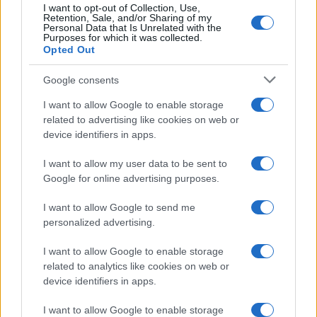
főnökét nem tájékoztatták a Hamász „Jerikó
I want to opt-out of Collection, Use,
Retention, Sale, and/or Sharing of my
fala” nevű tervéről, és csak két héttel a
Personal Data that Is Unrelated with the
Purposes for which it was collected.
háború kitörése után értesült róla – jegyezte
Opted Out
meg a jelentés.
Google consents
I want to allow Google to enable storage
related to advertising like cookies on web or
Egyiptom az izraeli békeszerződést
device identifiers in apps.
felrúgva épít katonai bázisokat a
Sínain
I want to allow my user data to be sent to
Google for online advertising purposes.
A „percepciós” vizsgálat
megállapította
,
I want to allow Google to send me
hogy az IDF az október 7-i támadás előtt úgy
personalized advertising.
vélte, hogy a Hamász gázai terrorcsoport
I want to allow Google to enable storage
nem jelent jelentős fenyegetést Izraelre, hogy
related to analytics like cookies on web or
nem érdekelt egy nagyszabású háborúban,
device identifiers in apps.
hogy alagúthálózatát jelentősen leépítette,
I want to allow Google to enable storage