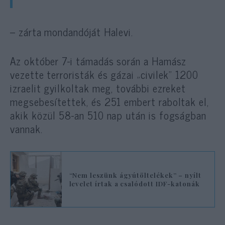
– zárta mondandóját Halevi.
Az október 7-i támadás során a Hamász
vezette terroristák és gázai „civilek” 1200
izraelit gyilkoltak meg, további ezreket
megsebesítettek, és 251 embert raboltak el,
akik közül 58-an 510 nap után is fogságban
vannak.
“Nem leszünk ágyútöltelékek” – nyílt
levelet írtak a csalódott IDF-katonák