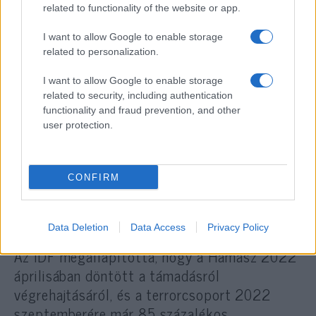
és hogy bármilyen határokon átnyúló
related to functionality of the website or app.
fenyegetést Izrael csúcstechnológiás
határkerítése meghiúsítana.
I want to allow Google to enable storage
related to personalization.
I want to allow Google to enable storage
A vizsgálat rávilágított arra, hogy
related to security, including authentication
functionality and fraud prevention, and other
a támadáshoz közeledve egyre
user protection.
nagyobb volt a szakadék az IDF-
nek a Hamászról alkotott
elképzelései és a terrorcsoport
CONFIRM
tényleges tevékenysége között.
Data Deletion
Data Access
Privacy Policy
Az IDF megállapította, hogy a Hamász 2022
áprilisában döntött a támadásról
végrehajtásáról, és a terrorcsoport 2022
szeptemberére már 85 százalékos