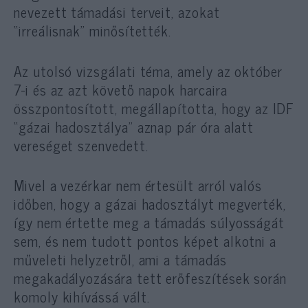
nevezett támadási terveit, azokat
“irreálisnak” minősítették.
Az utolsó vizsgálati téma, amely az október
7-i és az azt követő napok harcaira
összpontosított, megállapította, hogy az IDF
“gázai hadosztálya” aznap pár óra alatt
vereséget szenvedett.
Mivel a vezérkar nem értesült arról valós
időben, hogy a gázai hadosztályt megverték,
így nem értette meg a támadás súlyosságát
sem, és nem tudott pontos képet alkotni a
műveleti helyzetről, ami a támadás
megakadályozására tett erőfeszítések során
komoly kihívássá vált.