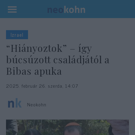
Kilépés
a
tartalomba
Izrael
“Hiányoztok” – így
búcsúzott családjától a
Bibas apuka
2025. február 26. szerda, 14:07
Neokohn