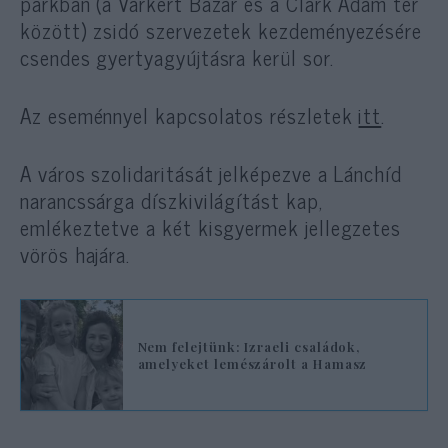
parkban (a Várkert Bazár és a Clark Ádám tér
között) zsidó szervezetek kezdeményezésére
csendes gyertyagyújtásra kerül sor.
Az eseménnyel kapcsolatos részletek
itt
.
A város szolidaritását jelképezve a Lánchíd
narancssárga díszkivilágítást kap,
emlékeztetve a két kisgyermek jellegzetes
vörös hajára.
Nem felejtünk: Izraeli családok,
amelyeket lemészárolt a Hamasz