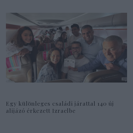
Egy különleges családi járattal 140 új
alijázó érkezett Izraelbe