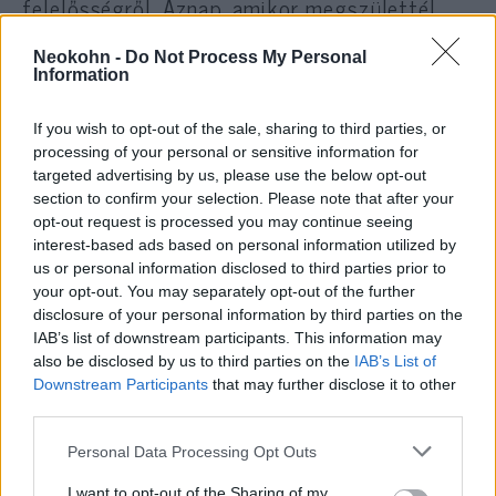
felelősségről. Aznap, amikor megszülettél,
azonnal éretté váltam miattad. Annyi mindent
Neokohn -
Do Not Process My Personal
megtanítottál nekem magamról, és ezt
Information
szeretném megköszönni neked.
If you wish to opt-out of the sale, sharing to third parties, or
processing of your personal or sensitive information for
Köszönöm neked, szerelmem.
targeted advertising by us, please use the below opt-out
section to confirm your selection. Please note that after your
Ariel, remélem, nem haragszol rám, amiért
opt-out request is processed you may continue seeing
interest-based ads based on personal information utilized by
nem védtelek meg megfelelően, és amiért
us or personal information disclosed to third parties prior to
nem voltam melletted. Remélem, tudod, hogy
your opt-out. You may separately opt-out of the further
minden nap, minden percben gondoltam rád.
disclosure of your personal information by third parties on the
IAB’s list of downstream participants. This information may
also be disclosed by us to third parties on the
IAB’s List of
Remélem, jól érzed magad a paradicsomban.
Downstream Participants
that may further disclose it to other
Biztos vagyok benne, hogy megnevetteted az
third parties.
összes angyalt a buta vicceiddel. Remélem,
Please note that this website/app uses one or more Google
Personal Data Processing Opt Outs
hogy sok pillangót látsz, ahogyan a
services and may gather and store information including but
not limited to your visit or usage behaviour. You may click to
I want to opt-out of the Sharing of my