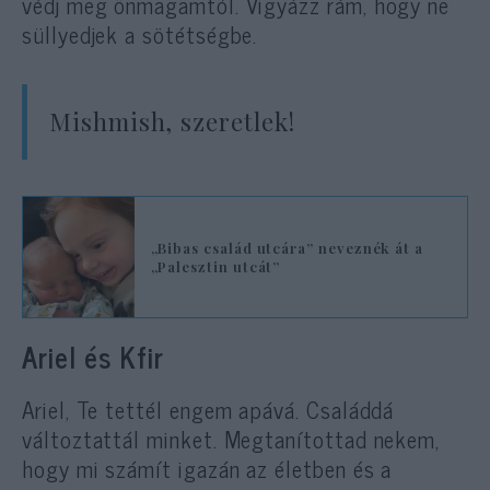
védj meg önmagamtól. Vigyázz rám, hogy ne
süllyedjek a sötétségbe.
Mishmish, szeretlek!
„Bibas család utcára” neveznék át a
„Palesztin utcát”
Ariel és Kfir
Ariel, Te tettél engem apává. Családdá
változtattál minket. Megtanítottad nekem,
hogy mi számít igazán az életben és a