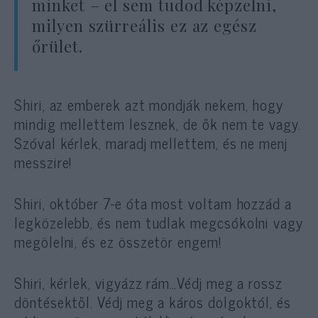
minket – el sem tudod képzelni,
milyen szürreális ez az egész
őrület.
Shiri, az emberek azt mondják nekem, hogy
mindig mellettem lesznek, de ők nem te vagy.
Szóval kérlek, maradj mellettem, és ne menj
messzire!
Shiri, október 7-e óta most voltam hozzád a
legközelebb, és nem tudlak megcsókolni vagy
megölelni, és ez összetör engem!
Shiri, kérlek, vigyázz rám…Védj meg a rossz
döntésektől. Védj meg a káros dolgoktól, és