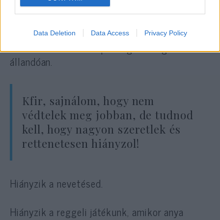
ragadó nevetéseddel és mosolyoddal, és én
azonnal rákattantam!
Data Deletion
Data Access
Privacy Policy
Lehetetlen volt nem puszilgatni téged
állandóan.
Kfir, sajnálom, hogy nem
védtelek meg jobban, de tudnod
kell, hogy nagyon szeretlek és
rettenetesen hiányzol!
Hiányzik a nevetésed.
Hiányzik a reggeli játékunk, amikor anya