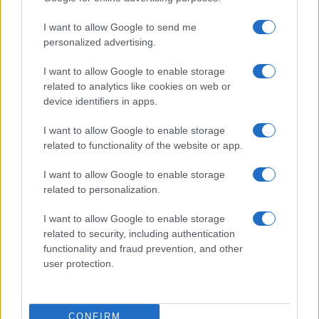
Kfir, nem hittem, hogy a
I want to allow Google to send me
családunk lehet ennél
personalized advertising.
tökéletesebb, de aztán jöttél te,
és még tökéletesebbé tetted…
I want to allow Google to enable storage
related to analytics like cookies on web or
device identifiers in apps.
Emlékszem a születésedre. Emlékszem a
I want to allow Google to enable storage
related to functionality of the website or app.
szülés alatt, amikor a szülésznő hirtelen
mindent leállított – megijedtünk, és azt
I want to allow Google to enable storage
hittük, valami baj van -, de csak azért, hogy
related to personalization.
elmondja, hogy van még egy vörös hajú
I want to allow Google to enable storage
gyermekünk. Anya és én nevettünk és
related to security, including authentication
örültünk.
functionality and fraud prevention, and other
user protection.
Még több fényt és boldogságot hoztál a mi
kis otthonunkba. Jöttél a te édes, magával
CONFIRM