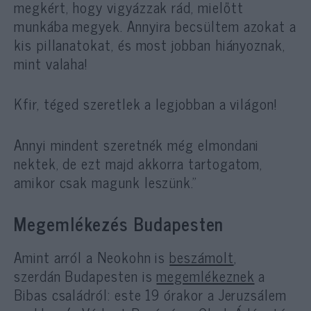
megkért, hogy vigyázzak rád, mielőtt
munkába megyek. Annyira becsültem azokat a
kis pillanatokat, és most jobban hiányoznak,
mint valaha!
Kfir, téged szeretlek a legjobban a világon!
Annyi mindent szeretnék még elmondani
nektek, de ezt majd akkorra tartogatom,
amikor csak magunk leszünk.”
Megemlékezés Budapesten
Amint arról a Neokohn is
beszámolt
,
szerdán Budapesten is
megemlékeznek
a
Bibas családról: este 19 órakor a Jeruzsálem