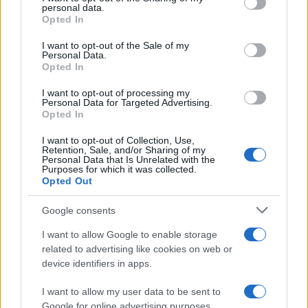
piknikjeinken is tetted.
personal data.
grant or deny consent to Google and its third-party tags to
Opted In
use your data for below specified purposes in below Google
Vigyázz, amikor lemászol a felhődről, nehogy
consent section.
I want to opt-out of the Sale of my
rálépj Tonira… Tanítsd meg Kfirnek az összes
Personal Data.
Opted In
imitációdat, és nevettess meg mindenkit
odafent.
I want to opt-out of processing my
Personal Data for Targeted Advertising.
Opted In
Ariel, szeretlek téged „a világon a legjobban,
I want to opt-out of Collection, Use,
Retention, Sale, and/or Sharing of my
mindig a világon”, ahogy te szoktad mondani
Personal Data that Is Unrelated with the
Purposes for which it was collected.
nekünk.
Opted Out
Google consents
I want to allow Google to enable storage
“Hiányzol” – legjobb barátja alig hiszi
related to advertising like cookies on web or
el, hogy Ariel Bibas meghalt
device identifiers in apps.
I want to allow my user data to be sent to
Google for online advertising purposes.