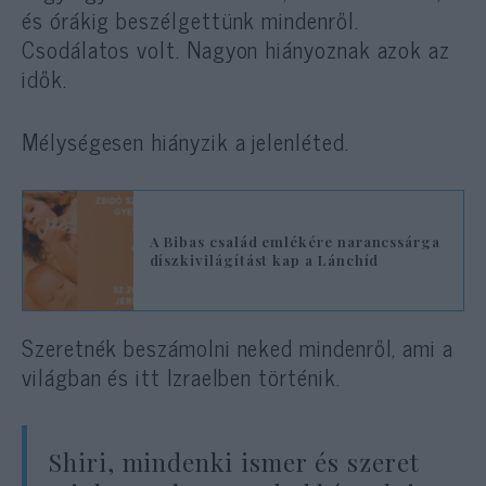
és órákig beszélgettünk mindenről.
Csodálatos volt. Nagyon hiányoznak azok az
idők.
Mélységesen hiányzik a jelenléted.
A Bibas család emlékére narancssárga
díszkivilágítást kap a Lánchíd
Szeretnék beszámolni neked mindenről, ami a
világban és itt Izraelben történik.
Shiri, mindenki ismer és szeret