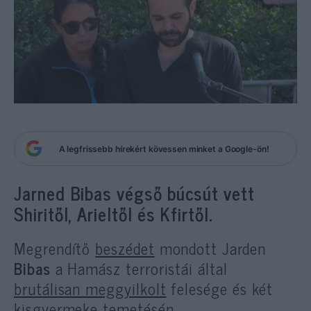
A legfrissebb hírekért kövessen minket a Google-ön!
Jarned Bibas végső búcsút vett
Shiritől, Arieltől és Kfirtől.
Megrendítő
beszédet
mondott Jarden
Bibas
a Hamász terroristái által
brutálisan meggyilkolt
felesége és két
kisgyermeke temetésén.