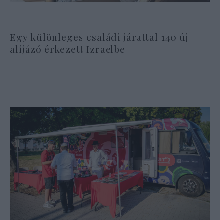
Egy különleges családi járattal 140 új
alijázó érkezett Izraelbe