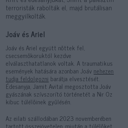
terroristák rabolták el, majd brutálisan
meggyilkolták.
Joáv és Ariel
Joáv és Ariel együtt nőttek fel,
csecsemőkoruktól kezdve
elválaszthatatlanok voltak. A traumatikus
események hatására azonban Joáv
nehezen
tudja feldolgozni
barátja elvesztését.
Édesanyja, Jamit Avital megosztotta Joáv
gyászának szívszorító történetét a Nir Oz
kibuc túlélőinek gyűlésén.
Az eilati szállodában 2023 novemberében
tartott összejövetelen, miután a túlélőket