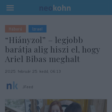
Kilépés
a
tartalomba
Háború
Izrael
“Hiányzol” – legjobb
barátja alig hiszi el, hogy
Ariel Bibas meghalt
2025. február 25. kedd, 06:13
JFeed