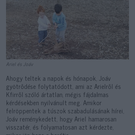
Ariel és Joáv
Ahogy teltek a napok és hónapok, Joáv
gyötrődése folytatódott, ami az Arielről és
Kfirről szóló ártatlan, mégis fájdalmas
kérdésekben nyilvánult meg. Amikor
felröppentek a túszok szabadulásának hírei,
Joáv reménykedett, hogy Ariel hamarosan
visszatér, és folyamatosan azt kérdezte,
mikor jön haza a barátja.