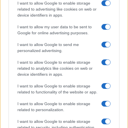
Traumafeldolgozás
I want to allow Google to enable storage
related to advertising like cookies on web or
device identifiers in apps.
Egy ponton Joáv feltette az anyjának a
kérdést: „Tehát Ariel meghalt? Nem fog
I want to allow my user data to be sent to
visszajönni?”. Jamit a megfelelő szavakkal
Google for online advertising purposes.
küszködve válaszolt. „Nem tudom, hogy élve
I want to allow Google to send me
fog-e visszajönni”.
personalized advertising.
I want to allow Google to enable storage
related to analytics like cookies on web or
Ezzel a pillanattal kezdődött Joáv
device identifiers in apps.
számára a fájdalmas búcsúzási
I want to allow Google to enable storage
folyamat szeretett barátjától.
related to functionality of the website or app.
I want to allow Google to enable storage
A tűzszünethez vezető hónapok reményteli
related to personalization.
várakozással teltek, ám Joáv reményei minden
I want to allow Google to enable storage
alkalommal szertefoszlottak, amikor más
related to security, including authentication