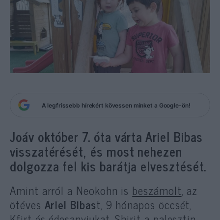
A legfrissebb hírekért kövessen minket a Google-ön!
Joáv október 7. óta várta Ariel Bibas
visszatérését, és most nehezen
dolgozza fel kis barátja elvesztését.
Amint arról a Neokohn is
beszámolt
, az
ötéves
Ariel Bibas
t, 9 hónapos öccsét,
Kfirt és édesanyjukat, Shirit a palesztin