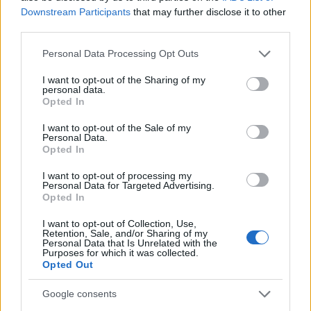
Joáv arról is beszélt, hogy talán egy
Downstream Participants
that may further disclose it to other
„különleges bájital” visszahozhatja-e Arielt az
third parties.
életbe. Ahogy azonban telt az idő, és Joáv
Please note that this website/app uses one or more Google
egyre többet értett meg az életről és a
Personal Data Processing Opt Outs
services and may gather and store information including but
halálról, kezdett beletörődni a rideg
not limited to your visit or usage behaviour. You may click to
I want to opt-out of the Sharing of my
valóságba. Amikor megérkezett a hír, hogy
personal data.
grant or deny consent to Google and its third-party tags to
Opted In
néhány túszt szabadon engednek, Joáv
use your data for below specified purposes in below Google
consent section.
ártatlan zavarodottsággal kérdezte, hogy
I want to opt-out of the Sale of my
Personal Data.
Ariel miért nem tért vissza. Fájdalmát csak
Opted In
fokozta a látvány, hogy az idősebb túszok a
I want to opt-out of processing my
fiatalabbak előtt térnek vissza.
Personal Data for Targeted Advertising.
Opted In
I want to opt-out of Collection, Use,
Retention, Sale, and/or Sharing of my
Personal Data that Is Unrelated with the
Nem felejtünk: Izraeli családok,
Purposes for which it was collected.
amelyeket lemészárolt a Hamasz
Opted Out
Google consents