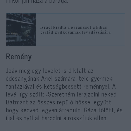
Izrael kiadta a parancsot a Bibas
család gyilkosainak levadászására
Remény
Joáv még egy levelet is diktált az
édesanyjának Ariel számára, tele gyermeki
fantáziával és kétségbeesett reménnyel. A
levél így szólt: „Szeretném lerajzolni neked
Batmant az összes repülő hőssel együtt,
hogy kedved legyen átrepülni Gáza fölött, és
íjjal és nyíllal harcolni a rosszfiúk ellen.