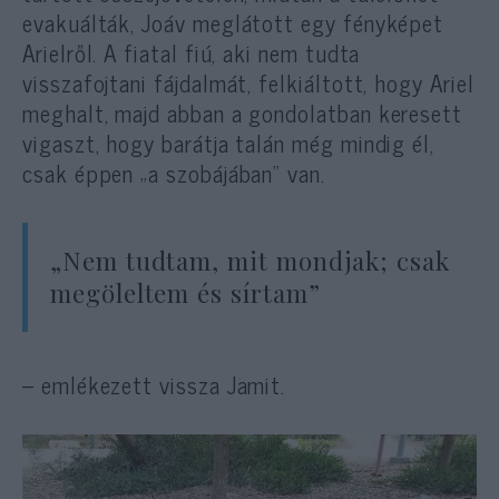
evakuálták, Joáv meglátott egy fényképet
Arielről. A fiatal fiú, aki nem tudta
visszafojtani fájdalmát, felkiáltott, hogy Ariel
meghalt, majd abban a gondolatban keresett
vigaszt, hogy barátja talán még mindig él,
csak éppen „a szobájában” van.
„Nem tudtam, mit mondjak; csak
megöleltem és sírtam”
– emlékezett vissza Jamit.