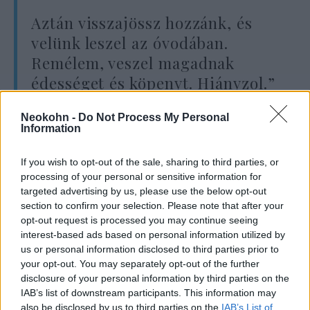
Aztán visszajössz hozzánk, és
velünk leszel az óvodában.
Remélem, veszel magadnak
édességet és köpenyt. Hiányzol.”
Neokohn -
Do Not Process My Personal
Information
Joáv a gázai játszóterekről is kérdezte anyját,
és azon tűnődött, vajon Ariel és Kfir
If you wish to opt-out of the sale, sharing to third parties, or
játszhatnak-e úgy, mint a kibucban. Még
processing of your personal or sensitive information for
abban is hitt, hogy Ariel időben visszatér
targeted advertising by us, please use the below opt-out
section to confirm your selection. Please note that after your
purimra, és megkérte, hogy tegyenek félre
opt-out request is processed you may continue seeing
neki egy Batman-jelmezt, amelyet végül Joáv
interest-based ads based on personal information utilized by
maga viselt, elképzelve, hogy elrepül Gázába,
us or personal information disclosed to third parties prior to
your opt-out. You may separately opt-out of the further
hogy megmentse a barátját.
disclosure of your personal information by third parties on the
IAB’s list of downstream participants. This information may
also be disclosed by us to third parties on the
IAB’s List of