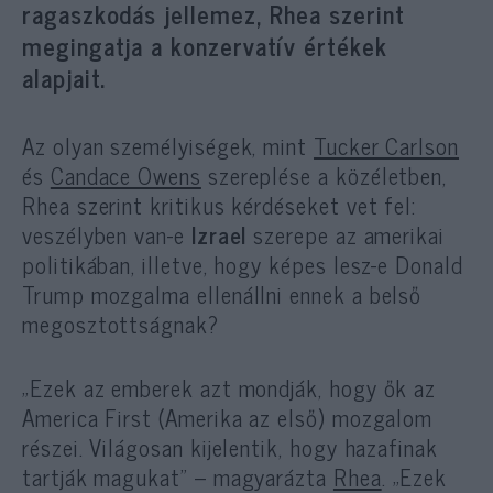
ragaszkodás jellemez, Rhea szerint
megingatja a konzervatív értékek
alapjait.
Az olyan személyiségek, mint
Tucker Carlson
és
Candace Owens
szereplése a közéletben,
Rhea szerint kritikus kérdéseket vet fel:
veszélyben van-e
Izrael
szerepe az amerikai
politikában, illetve, hogy képes lesz-e Donald
Trump mozgalma ellenállni ennek a belső
megosztottságnak?
„Ezek az emberek azt mondják, hogy ők az
America First (Amerika az első) mozgalom
részei. Világosan kijelentik, hogy hazafinak
tartják magukat” – magyarázta
Rhea
. „Ezek