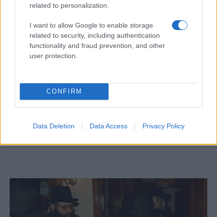
Ámicháj Chikli: Tucker Carlson
related to personalization.
platformot biztosít a zsidógyűlöletnek
I want to allow Google to enable storage
related to security, including authentication
functionality and fraud prevention, and other
user protection.
A nácikat mentegették és Churchill-t
gyalázták Tucker Carlson új
műsorában
CONFIRM
A véleménycikkek nem feltétlenül tükrözik a
Neokohn szerkesztőségének az álláspontját.
Data Deletion
Data Access
Privacy Policy