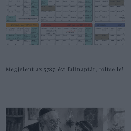
Megjelent az 5787. évi falinaptár, töltse le!