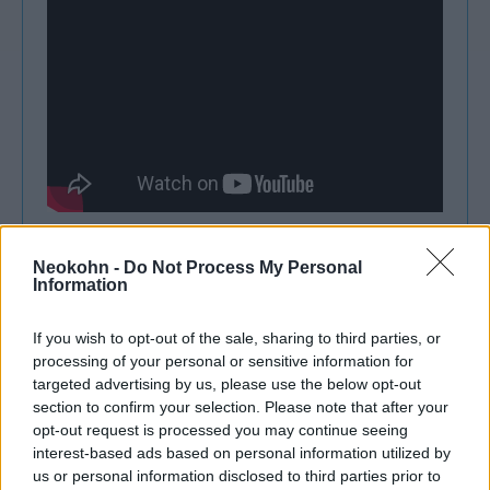
Neokohn -
Do Not Process My Personal
Rhea emellett Bari Weiss egyik analógiájára
Information
hivatkozott:
If you wish to opt-out of the sale, sharing to third parties, or
processing of your personal or sensitive information for
targeted advertising by us, please use the below opt-out
míg a woke baloldal ledönti
section to confirm your selection. Please note that after your
opt-out request is processed you may continue seeing
Amerika történelmének szobrait,
interest-based ads based on personal information utilized by
addig a woke jobboldal
us or personal information disclosed to third parties prior to