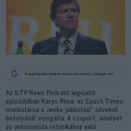
A legfrissebb hírekért kövessen minket a Google-ön!
Az ILTV News Podcast legújabb
epizódjában Karys Rhea, az Epoch Times
munkatársa a „woke jobboldal” növekvő
befolyását vizsgálta. A csoport, amelyet
az anticionista retorikához való