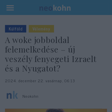
Kilépés
a
tartalomba
Külföld
Vélemény
A woke jobboldal
felemelkedése – új
veszély fenyegeti Izraelt
és a Nyugatot?
2024. december 22. vasárnap, 06:13
Neokohn