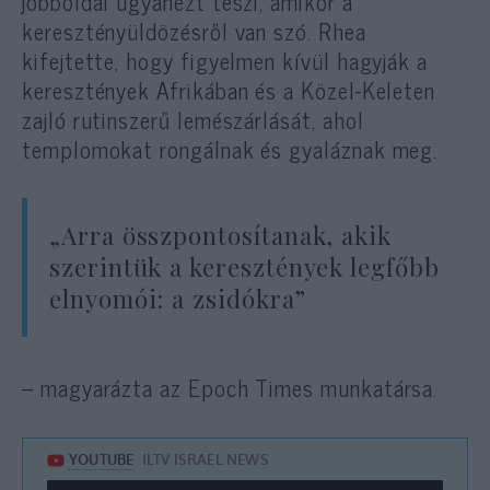
jobboldal ugyanezt teszi, amikor a
keresztényüldözésről van szó. Rhea
kifejtette, hogy figyelmen kívül hagyják a
keresztények Afrikában és a Közel-Keleten
zajló rutinszerű lemészárlását, ahol
templomokat rongálnak és gyaláznak meg.
„Arra összpontosítanak, akik
szerintük a keresztények legfőbb
elnyomói: a zsidókra”
– magyarázta az Epoch Times munkatársa.