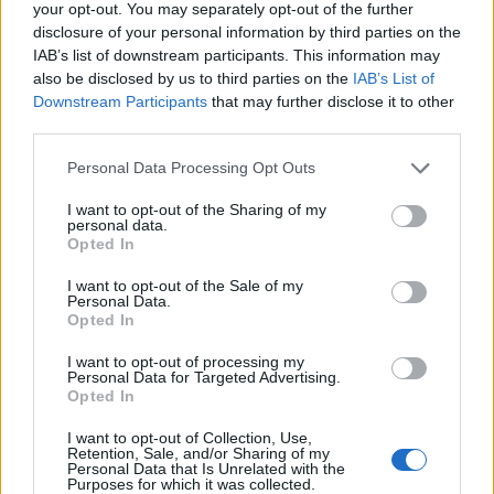
lerombolja annak örökségét.
your opt-out. You may separately opt-out of the further
disclosure of your personal information by third parties on the
IAB’s list of downstream participants. This information may
also be disclosed by us to third parties on the
IAB’s List of
„Semmi rossz nincs abban, ha beszélünk
Downstream Participants
that may further disclose it to other
Martin Luther Kingről vagy Winston
third parties.
Churchillről, és talán megvitatjuk néhány
Please note that this website/app uses one or more Google
Personal Data Processing Opt Outs
hibájukat” – mondta Rhea. „De ezek az
services and may gather and store information including but
not limited to your visit or usage behaviour. You may click to
I want to opt-out of the Sharing of my
emberek nem ezt teszik. Ők egy buldózerrel
personal data.
grant or deny consent to Google and its third-party tags to
jönnek, és megpróbálják felforgatni az egész
Opted In
use your data for below specified purposes in below Google
történelemről alkotott elképzelésünket”.
consent section.
I want to opt-out of the Sale of my
Personal Data.
Opted In
„És ezért mondom alapvetően
I want to opt-out of processing my
Personal Data for Targeted Advertising.
azt, hogy ezek az emberek
Opted In
gyűlölik Amerikát, és gyűlölik a
I want to opt-out of Collection, Use,
Retention, Sale, and/or Sharing of my
Nyugatot, mert megpróbálják
Personal Data that Is Unrelated with the
Purposes for which it was collected.