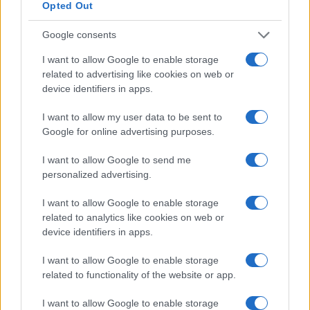
lerombolni azt, hogy létrehozzák
Opted Out
ezt az új Amerikát, amit ők
Google consents
akarnak látni”
I want to allow Google to enable storage
related to advertising like cookies on web or
device identifiers in apps.
– magyarázta Rhea, aki szerint kérdéses,
hogy vajon ez hatással lesz-e az új Trump-
I want to allow my user data to be sent to
kormányzatra.
Google for online advertising purposes.
I want to allow Google to send me
“Eddig Trump nem nevezett ki senkit, aki
personalized advertising.
osztja a woke jobboldal álláspontját” –
I want to allow Google to enable storage
mondta Rhea, de hozzátette, hogy
related to analytics like cookies on web or
bennfentesektől tudja, hogy „erős nyomás
device identifiers in apps.
nehezedik rá, hogy ezt tegye”.
I want to allow Google to enable storage
related to functionality of the website or app.
I want to allow Google to enable storage