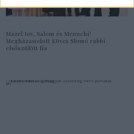
Mázel tov, Salom és Menuchi!
Megházasodott Köves Slomó rabbi
elsőszülött fia