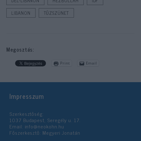
DÉL-LIBANON
HEZBOLLAH
IDF
LIBANON
TŰZSZÜNET
Megosztás:
Print
Email
Impresszum
Szerkesztőség:
1037 Budapest, Seregély u. 17.
Email:
info@neokohn.hu
Főszerkesztő: Megyeri Jonatán