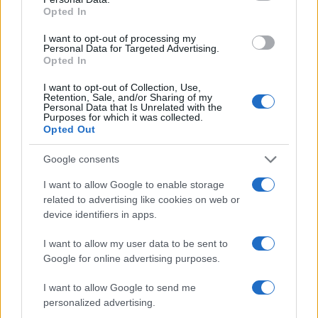
műveleti készenlét miatt. „A katonákat
Opted In
szabadságra és rövid szünetekre küldik” –
I want to opt-out of processing my
mondta.
Personal Data for Targeted Advertising.
Opted In
„Vannak teljesítendő küldetések, de nehéz
I want to opt-out of Collection, Use,
Retention, Sale, and/or Sharing of my
azokat végrehajtani. Senki sem akar járőrözni
Personal Data that Is Unrelated with the
Purposes for which it was collected.
annak tudatában, hogy nem kapja meg a
Opted Out
kritikus fontosságú egységek teljes
Google consents
támogatását, mint például a bombaelhárító
csapatokat vagy a kutatáshoz és a
I want to allow Google to enable storage
related to advertising like cookies on web or
válaszadáshoz szükséges további erőkét.
device identifiers in apps.
Ennek eredményeként a parancsnokok
haboznak kezdeményezni.”
I want to allow my user data to be sent to
Google for online advertising purposes.
I want to allow Google to send me
personalized advertising.
Gázálarcokat és vegyi anyagokat