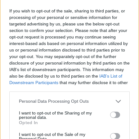
Egy tartalékos tiszt szerint „a Hezbollah
If you wish to opt-out of the sale, sharing to third parties, or
terroristái hamarosan visszatérnek a határra,
processing of your personal or sensitive information for
targeted advertising by us, please use the below opt-out
és ezt különböző formákban teszik meg. Nem
section to confirm your selection. Please note that after your
fognak várni. Nem kell egyenruhát viselniük.
opt-out request is processed you may continue seeing
Az azonosításuk a hírszerzés feladata lesz.
interest-based ads based on personal information utilized by
Tudjuk, hogy a határra küldött újságírók egy
us or personal information disclosed to third parties prior to
your opt-out. You may separately opt-out of the further
része a Hezbollahnak dolgozik. Így kezdődik.
disclosure of your personal information by third parties on the
IAB’s list of downstream participants. This information may
also be disclosed by us to third parties on the
IAB’s List of
Downstream Participants
that may further disclose it to other
Az igazi probléma az, hogy 60
third parties.
nap múlva még nehezebb lesz
Please note that this website/app uses one or more Google
cselekedni.”
Personal Data Processing Opt Outs
services and may gather and store information including but
not limited to your visit or usage behaviour. You may click to
I want to opt-out of the Sharing of my
personal data.
grant or deny consent to Google and its third-party tags to
Opted In
Egy másik tiszt, akinek egysége a területen
use your data for below specified purposes in below Google
consent section.
tevékenykedik, aggodalmának adott hangot a
I want to opt-out of the Sale of my
Personal Data.