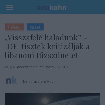
Kilépés
a
tartalomba
Háború
Izrael
„Visszafelé haladunk” –
IDF-tisztek kritizálják a
libanoni tűzszünetet
2024. december 5. csütörtök, 06:13
The Jerusalem Post