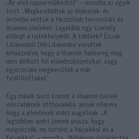
„Az első napon működött” – mondta az egyik
tiszt. „Megkezdődtek az őrjáratok, és
őrizetbe vettük a Hezbollah terroristáit és
libanoni civileket. Legalább egy személy
előbújt a rejtekhelyéről. A többiek? Észak-
Libanonból Dél-Libanonba vonultak,
kihasználva, hogy a libanoni hadsereg még
nem állított fel ellenőrzőpontokat, vagy
egyszerűen megkerülték a már
felállítottakat.”
Egy másik tiszt szerint a libanoni civilek
visszatérnek otthonaikba, annak ellenére,
hogy a jelentések mást sugallnak. „A
legtöbben azért jönnek vissza, hogy
megnézzék, mi történt a házaikkal és a
falvaikkal” – mondta. „Néhányan felfedezték,