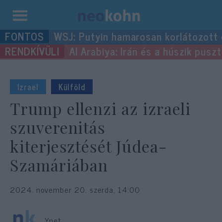
Kilépés
WSJ: Putyin hamarosan korlátozott
a
Al Arabiya: Irán és a húszik pus
tartalomba
Izrael
Külföld
Trump ellenzi az izraeli
szuverenitás
kiterjesztését Júdea-
Szamáriában
2024. november 20. szerda, 14:00
Ynet