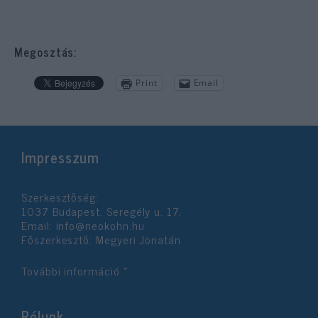
Megosztás:
Print
Email
Impresszum
Szerkesztőség:
1037 Budapest, Seregély u. 17.
Email:
info@neokohn.hu
Főszerkesztő: Megyeri Jonatán
További információ »
Rólunk