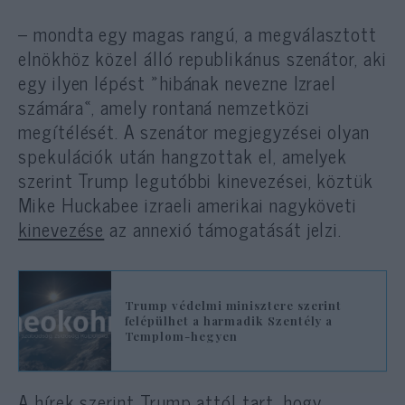
– mondta egy magas rangú, a megválasztott
elnökhöz közel álló republikánus szenátor, aki
egy ilyen lépést »hibának nevezne Izrael
számára«, amely rontaná nemzetközi
megítélését. A szenátor megjegyzései olyan
spekulációk után hangzottak el, amelyek
szerint Trump legutóbbi kinevezései, köztük
Mike Huckabee izraeli amerikai nagyköveti
kinevezése
az annexió támogatását jelzi.
Trump védelmi minisztere szerint
felépülhet a harmadik Szentély a
Templom-hegyen
A hírek szerint Trump attól tart, hogy