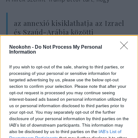
az annexió kisiklathatja az Izrael
és Szaúd-Arábia közötti
normalizálódásra irányuló
Neokohn -
Do Not Process My Personal
erőfeszítéseket, ami a következő
Information
kormányzat egyik legfontosabb
prioritása.
If you wish to opt-out of the sale, sharing to third parties, or
processing of your personal or sensitive information for
targeted advertising by us, please use the below opt-out
section to confirm your selection. Please note that after your
Lindsey Graham veterán szenátor a
opt-out request is processed you may continue seeing
normalizációs megállapodás véglegesítésén
interest-based ads based on personal information utilized by
us or personal information disclosed to third parties prior to
dolgozik, jelenleg is egyeztet Benjámin
your opt-out. You may separately opt-out of the further
Netanjahu miniszterelnökkel, Mohammed bin
disclosure of your personal information by third parties on the
Szalmán szaúdi koronaherceggel, Joe Biden
IAB’s list of downstream participants. This information may
also be disclosed by us to third parties on the
IAB’s List of
leköszönő elnökkel és magával Trumppal.
Downstream Participants
that may further disclose it to other