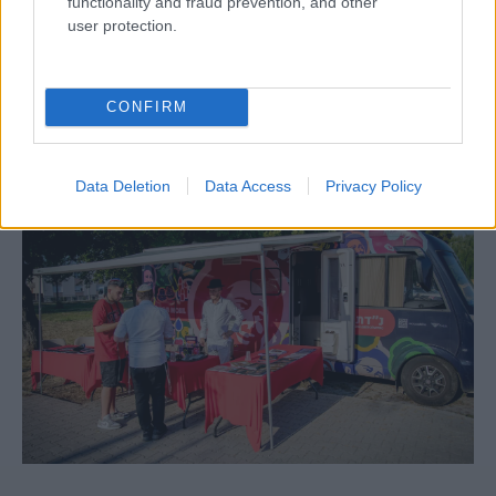
functionality and fraud prevention, and other
user protection.
Egy különleges családi járattal 140 új
alijázó érkezett Izraelbe
CONFIRM
Data Deletion
Data Access
Privacy Policy