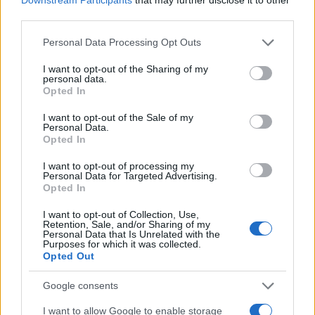
Források szerint Graham úgy látja, hogy a
third parties.
normalizáció eléréséhez kulcsfontosságú az
Please note that this website/app uses one or more Google
Personal Data Processing Opt Outs
amerikai-szaúdi védelmi paktum kétpárti
services and may gather and store information including but
szenátusi jóváhagyása.
not limited to your visit or usage behaviour. You may click to
I want to opt-out of the Sharing of my
personal data.
grant or deny consent to Google and its third-party tags to
Opted In
use your data for below specified purposes in below Google
Izraelben Bezalel Szmotrics pénzügyminiszter
consent section.
I want to opt-out of the Sale of my
2025-öt a „szuverenitás évének” nevezte.
Personal Data.
Opted In
Magas rangú izraeli politikai források szerint
azonban Szmotrics retorikája arra irányul,
I want to opt-out of processing my
Personal Data for Targeted Advertising.
hogy megerősítse bázisának támogatását.
Opted In
I want to opt-out of Collection, Use,
Retention, Sale, and/or Sharing of my
Personal Data that Is Unrelated with the
Purposes for which it was collected.
A szaúdi koronaherceg attól tart,
Opted Out
hogy Izrael miatt fogják megölni
Google consents
I want to allow Google to enable storage