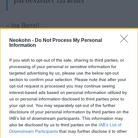
– írja Borrell.
Neokohn -
Do Not Process My Personal
A felfüggesztéshez mind a 27 uniós ország
Information
jóváhagyására szükség lenne, ami a
diplomaták szerint nagyon valószínűtlen.
If you wish to opt-out of the sale, sharing to third parties, or
processing of your personal or sensitive information for
targeted advertising by us, please use the below opt-out
section to confirm your selection. Please note that after your
Három, névtelenséget kérő
opt-out request is processed you may continue seeing
diplomata szerint több ország is
interest-based ads based on personal information utilized by
us or personal information disclosed to third parties prior to
tiltakozott, amikor egy magas
your opt-out. You may separately opt-out of the further
rangú uniós tisztviselő szerdán
disclosure of your personal information by third parties on the
Brüsszelben tájékoztatta a
IAB’s list of downstream participants. This information may
also be disclosed by us to third parties on the
IAB’s List of
nagyköveteket a javaslatról.
Downstream Participants
that may further disclose it to other
third parties.