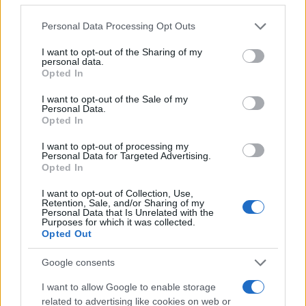
Please note that this website/app uses one or more Google
Personal Data Processing Opt Outs
Borrell javaslatának célja az egyik diplomata
services and may gather and store information including but
szerint az, hogy határozott jelzést küldjön
not limited to your visit or usage behaviour. You may click to
I want to opt-out of the Sharing of my
personal data.
Izrael háborús magatartása miatti
grant or deny consent to Google and its third-party tags to
Opted In
use your data for below specified purposes in below Google
aggodalmáról.
consent section.
I want to opt-out of the Sale of my
Personal Data.
Opted In
A javaslatot a külügyminiszterek
I want to opt-out of processing my
Personal Data for Targeted Advertising.
találkozóján fogják megvitatni,
Opted In
amely az utolsó, amelyen Borrell
I want to opt-out of Collection, Use,
elnököl, mielőtt lejár ötéves
Retention, Sale, and/or Sharing of my
Personal Data that Is Unrelated with the
megbízatása.
Purposes for which it was collected.
Opted Out
Google consents
I want to allow Google to enable storage
Magyar diplomáciai segítséggel
related to advertising like cookies on web or