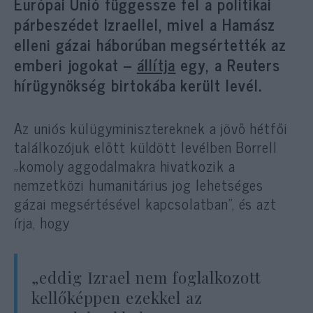
Európai Unió függessze fel a politikai
párbeszédet Izraellel, mivel a Hamász
elleni gázai háborúban megsértették az
emberi jogokat –
állítja
egy, a Reuters
hírügynökség birtokába került levél.
Az uniós külügyminisztereknek a jövő hétfői
találkozójuk előtt küldött levélben Borrell
„komoly aggodalmakra hivatkozik a
nemzetközi humanitárius jog lehetséges
gázai megsértésével kapcsolatban”, és azt
írja, hogy
„eddig Izrael nem foglalkozott
kellőképpen ezekkel az