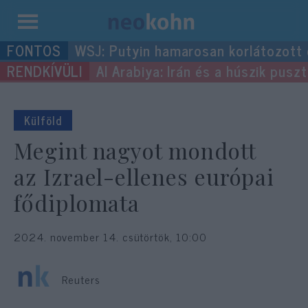
Kilépés
WSJ: Putyin hamarosan korlátozott
a
Al Arabiya: Irán és a húszik pus
tartalomba
Külföld
Megint nagyot mondott
az Izrael-ellenes európai
fődiplomata
2024. november 14. csütörtök, 10:00
Reuters