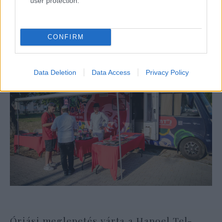
user protection.
alijázó érkezett Izraelbe
CONFIRM
Data Deletion
Data Access
Privacy Policy
Óriási meglepetés várta a Hapoel Tel-