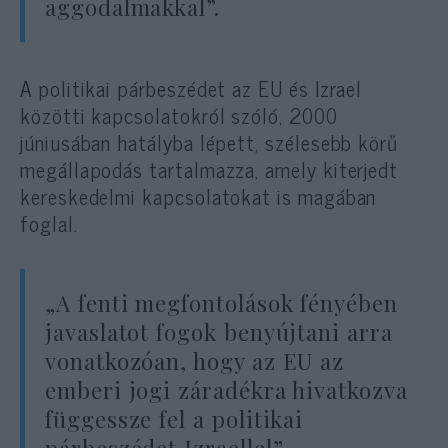
aggodalmakkal”.
A politikai párbeszédet az EU és Izrael
közötti kapcsolatokról szóló, 2000
júniusában hatályba lépett, szélesebb körű
megállapodás tartalmazza, amely kiterjedt
kereskedelmi kapcsolatokat is magában
foglal.
„A fenti megfontolások fényében
javaslatot fogok benyújtani arra
vonatkozóan, hogy az EU az
emberi jogi záradékra hivatkozva
függessze fel a politikai
párbeszédet Izraellel”