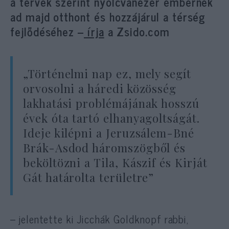
a tervek szerint nyolcvanezer embernek
ad majd otthont és hozzájárul a térség
fejlődéséhez –
írja
a Zsido.com
„Történelmi nap ez, mely segít
orvosolni a háredi közösség
lakhatási problémájának hosszú
évek óta tartó elhanyagoltságát.
Ideje kilépni a Jeruzsálem-Bné
Brák-Asdod háromszögből és
beköltözni a Tila, Kászif és Kirját
Gát határolta területre”
– jelentette ki Jicchák Goldknopf rabbi,