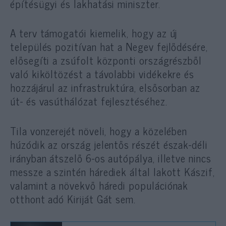
építésügyi és lakhatási miniszter.
A terv támogatói kiemelik, hogy az új
település pozitívan hat a Negev fejlődésére,
elősegíti a zsúfolt központi országrészből
való kiköltözést a távolabbi vidékekre és
hozzájárul az infrastruktúra, elsősorban az
út- és vasúthálózat fejlesztéséhez.
Tila vonzerejét növeli, hogy a közelében
húzódik az ország jelentős részét észak-déli
irányban átszelő 6-os autópálya, illetve nincs
messze a szintén hárediek által lakott Kászif,
valamint a növekvő háredi populációnak
otthont adó Kiriját Gát sem.