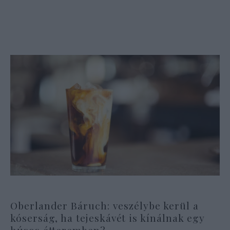
Oberlander Báruch: veszélybe kerül a
kóserság, ha tejeskávét is kínálnak egy
húsos étteremben?