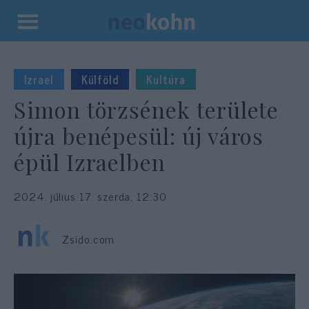
Kilépés
a
tartalomba
Izrael
Külföld
Kultúra
Simon törzsének területe
újra benépesül: új város
épül Izraelben
2024. július 17. szerda, 12:30
Zsido.com