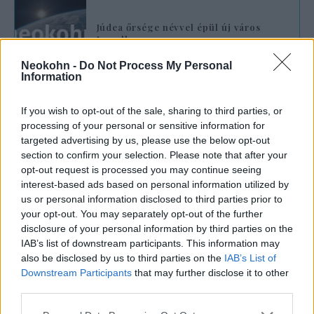
Júdea őrsége névvel épül új város
Izraelben
Neokohn -
Do Not Process My Personal
Information
„Az Izraeli Földügyi Hatóság évek óta
szorgalmazza új települések alapítását a
If you wish to opt-out of the sale, sharing to third parties, or
processing of your personal or sensitive information for
Negevben. Reményeink szerint a kormány
targeted advertising by us, please use the below opt-out
jóváhagyásával újabb városok jöhetnek létre a
section to confirm your selection. Please note that after your
térségben, ami nagy segítséget jelentene a
opt-out request is processed you may continue seeing
lakhatási válság megoldásában és a
interest-based ads based on personal information utilized by
us or personal information disclosed to third parties prior to
megélhetési költségek csökkentésében” –
your opt-out. You may separately opt-out of the further
jelentette ki Jáákov Quint, a hatóság
disclosure of your personal information by third parties on the
vezetője.
IAB’s list of downstream participants. This information may
also be disclosed by us to third parties on the
IAB’s List of
Downstream Participants
that may further disclose it to other
„Igyekszünk az izraeli társadalom minden
third parties.
szegmense számára megoldást kínálni az
Please note that this website/app uses one or more Google