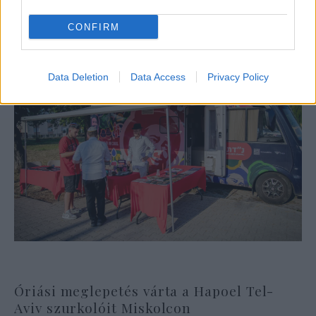
CONFIRM
Data Deletion
Data Access
Privacy Policy
Óriási meglepetés várta a Hapoel Tel-
Aviv szurkolóit Miskolcon