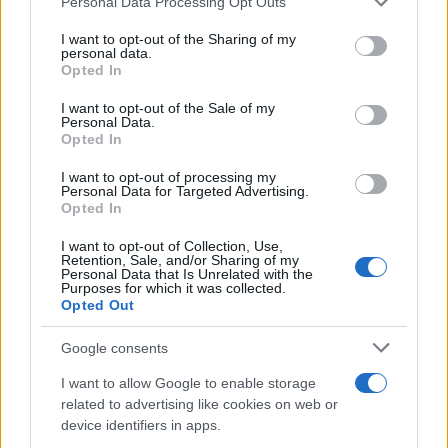
Personal Data Processing Opt Outs
ingatlanvásárlás megkönnyítéséhez.
services and may gather and store information including but
not limited to your visit or usage behaviour. You may click to
I want to opt-out of the Sharing of my
personal data.
grant or deny consent to Google and its third-party tags to
Opted In
use your data for below specified purposes in below Google
Tila megalapítása is e folyamat
consent section.
I want to opt-out of the Sale of my
része, ami a háredi közösség
Personal Data.
Opted In
súlyos lakhatási gondját
igyekszik enyhíteni”
I want to opt-out of processing my
Personal Data for Targeted Advertising.
Opted In
I want to opt-out of Collection, Use,
– tette hozz Jehuda Morgenstern, az
Retention, Sale, and/or Sharing of my
Personal Data that Is Unrelated with the
Építésügyi és Lakhatási Minisztérium
Purposes for which it was collected.
Opted Out
igazgatója.
Google consents
I want to allow Google to enable storage
related to advertising like cookies on web or
Itt az Air Haifa: új légitársasága lett
device identifiers in apps.
Izraelnek