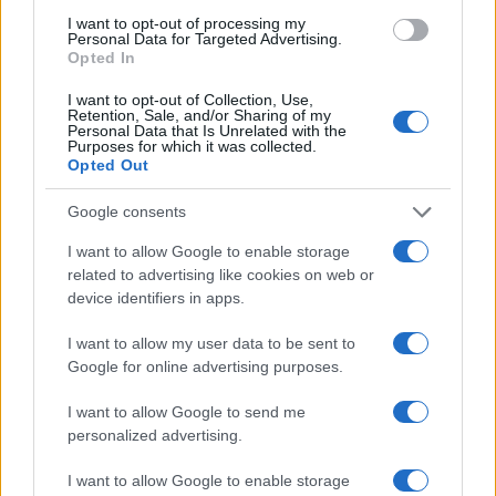
I want to opt-out of processing my
Teljesen kiábrándult a békéből a
Personal Data for Targeted Advertising.
Gázába elhurcolt izraeli békeaktivista
Opted In
I want to opt-out of Collection, Use,
Retention, Sale, and/or Sharing of my
Personal Data that Is Unrelated with the
Ebben a cikkben a téma érzékenysége miatt
Purposes for which it was collected.
nem jelenítünk meg hirdetéseket.
Opted Out
Google consents
I want to allow Google to enable storage
related to advertising like cookies on web or
device identifiers in apps.
I want to allow my user data to be sent to
Google for online advertising purposes.
I want to allow Google to send me
personalized advertising.
I want to allow Google to enable storage