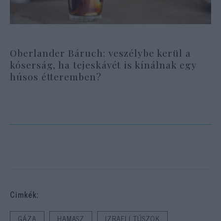
Oberlander Báruch: veszélybe kerül a
kóserság, ha tejeskávét is kínálnak egy
húsos étteremben?
Cimkék:
GÁZA
HAMASZ
IZRAELI TÚSZOK