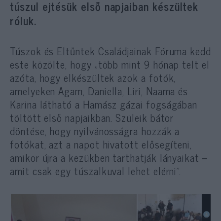
túszul ejtésük első napjaiban készültek
róluk.
Túszok és Eltűntek Családjainak Fóruma kedd
este közölte, hogy „több mint 9 hónap telt el
azóta, hogy elkészültek azok a fotók,
amelyeken Agam, Daniella, Liri, Naama és
Karina látható a Hamász gázai fogságában
töltött első napjaikban. Szüleik bátor
döntése, hogy nyilvánosságra hozzák a
fotókat, azt a napot hivatott elősegíteni,
amikor újra a kezükben tarthatják lányaikat –
amit csak egy túszalkuval lehet elérni”.