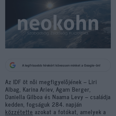
A legfrissebb hírekért kövessen minket a Google-ön!
Az IDF öt női megfigyelőjének – Liri
Albag, Karina Ariev, Agam Berger,
Daniella Gilboa és Naama Levy – családja
kedden, fogságuk 284. napján
közzétette
azokat a fotókat, amelyek a