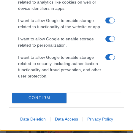
related to analytics like cookies on web or
device identifiers in apps.
I want to allow Google to enable storage
related to functionality of the website or app.
Egy különleges családi járattal 140 új
I want to allow Google to enable storage
alijázó érkezett Izraelbe
related to personalization.
I want to allow Google to enable storage
related to security, including authentication
functionality and fraud prevention, and other
user protection.
CONFIRM
Data Deletion
Data Access
Privacy Policy