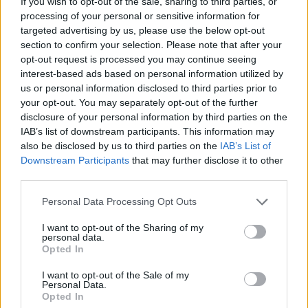
rehabilitációra, a meggyilkoltakat pedig a
If you wish to opt-out of the sale, sharing to third parties, or
processing of your personal or sensitive information for
tisztességes temetésre”.
targeted advertising by us, please use the below opt-out
section to confirm your selection. Please note that after your
„Követeljük, hogy Izrael kormánya, és
opt-out request is processed you may continue seeing
interest-based ads based on personal information utilized by
különösen annak vezetője nézzen ezeknek a
us or personal information disclosed to third parties prior to
lányoknak a szemébe, próbálja meg
your opt-out. You may separately opt-out of the further
elképzelni, mi történt velük és az összes
disclosure of your personal information by third parties on the
IAB’s list of downstream participants. This information may
tússzal 284 napon keresztül, és tegyen meg
also be disclosed by us to third parties on the
IAB’s List of
mindent, hogy mindannyiukat hazahozza” – áll
Downstream Participants
that may further disclose it to other
a nyilatkozatban.
third parties.
Please note that this website/app uses one or more Google
Personal Data Processing Opt Outs
services and may gather and store information including but
not limited to your visit or usage behaviour. You may click to
I want to opt-out of the Sharing of my
Budapest Pride-résztvevő: Az izraeli
personal data.
grant or deny consent to Google and its third-party tags to
túszok ötcsillagos ellátást kaptak
Opted In
use your data for below specified purposes in below Google
Gázában
consent section.
I want to opt-out of the Sale of my
Personal Data.
Opted In