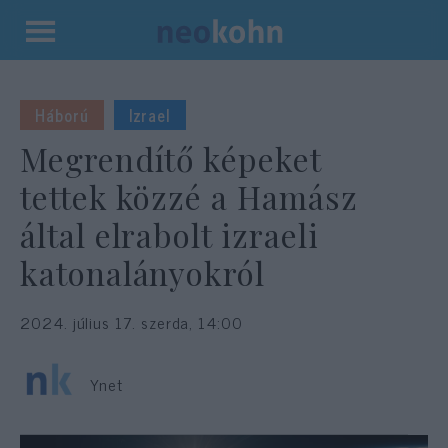
Kilépés
a
tartalomba
Háború
Izrael
Megrendítő képeket
tettek közzé a Hamász
által elrabolt izraeli
katonalányokról
2024. július 17. szerda, 14:00
Ynet