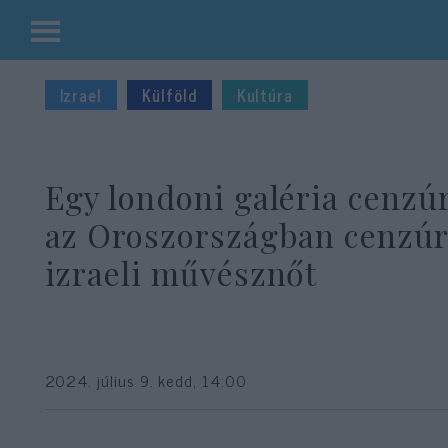
Kilépés
a
Izrael
Külföld
Kultúra
tartalomba
Egy londoni galéria cenzú
az Oroszországban cenzúr
izraeli művésznőt
2024. július 9. kedd, 14:00