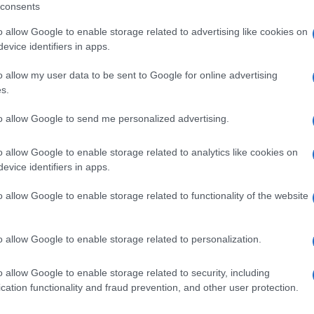
consents
szországban nőtt fel, ahol Polinával 2018-ban al
észduót. Maria, aki izraeli állampolgársággal is r
o allow Google to enable storage related to advertising like cookies on
aelbe, ahol Askelónban élt, a Hamász által októbe
evice identifiers in apps.
osok egyikében.
o allow my user data to be sent to Google for online advertising
s.
to allow Google to send me personalized advertising.
„Izrael, szerelmem, itt vagyunk, hogy t
gondolatom az elraboltakkal van”
o allow Google to enable storage related to analytics like cookies on
evice identifiers in apps.
o allow Google to enable storage related to functionality of the website
rta oroszul az egyik bejegyzésében, amelyhez egy i
a a túszok.
o allow Google to enable storage related to personalization.
október 7-ét követő posztjai továbbra is ott vanna
o allow Google to enable storage related to security, including
ik is, amelyben Oroszország ukrajnai invázióját ítéli
cation functionality and fraud prevention, and other user protection.