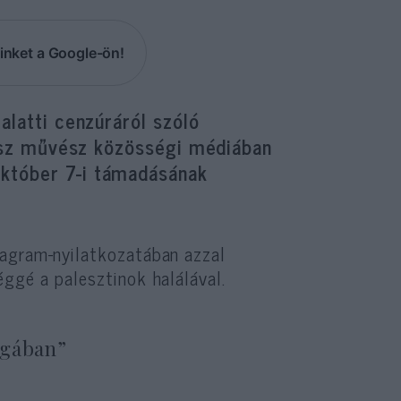
inket a Google-ön!
alatti cenzúráról szóló
orosz művész közösségi médiában
któber 7-i támadásának
tagram-nyilatkozatában azzal
ggé a palesztinok halálával.
ágában”