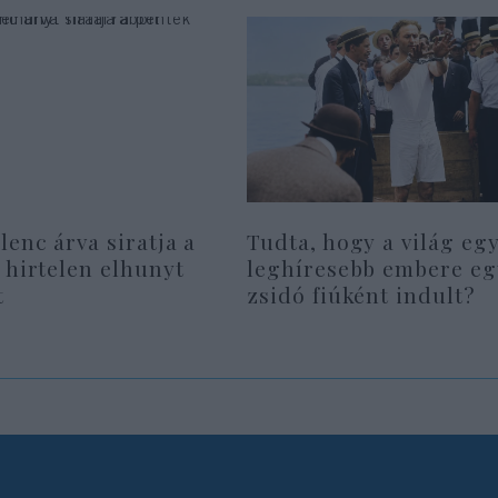
lenc árva siratja a
Tudta, hogy a világ eg
 hirtelen elhunyt
leghíresebb embere eg
t
zsidó fiúként indult?