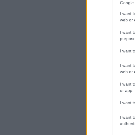
Google 
Oro
műv
I want t
Izr
web or d
vár
I want t
purpose
I want 
I want t
web or d
I want t
– í
or app.
haz
I want t
Az 
I want t
más
authenti