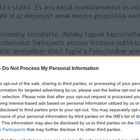
rta a stúdió. „És arra kérjük munkatársainkat és mű
ljék el az elnyomást annak minden geopolitikai kon
özlemény hozzátette: „Néhány tagunk kapcsolatba
odalmukat Sarkisyants asszony bizonyos publikác
alán, amelyekben állást foglal a Palesztinában jele
csolatban”.
-
Do Not Process My Personal Information
orosz-izraeli művésznő a Jewish Chronicle-nek elm
eztek a közösségi médiában közzétett bejegyzései
to opt-out of the sale, sharing to third parties, or processing of your per
formation for targeted advertising by us, please use the below opt-out s
r selection. Please note that after your opt-out request is processed y
eing interest-based ads based on personal information utilized by us or
„Azt mondták, helytelen, hogy támogatom 
disclosed to third parties prior to your opt-out. You may separately opt-
losure of your personal information by third parties on the IAB’s list of
. This information may also be disclosed by us to third parties on the
IA
Participants
that may further disclose it to other third parties.
ondta. Hozzátette, hogy felajánlotta, hogy nem adj