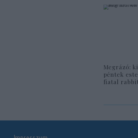
Megrázó: ki
péntek este
fiatal rabbi
Impresszum