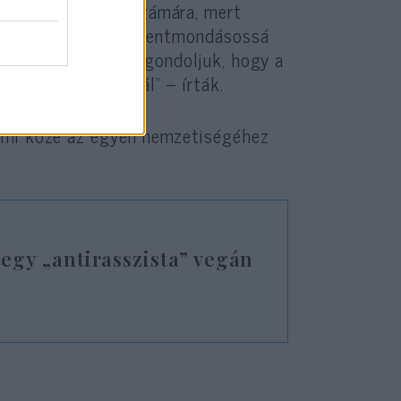
 a Metamorphika számára, mert
aléria szerint ez ellentmondásossá
sz állammal”. „Úgy gondoljuk, hogy a
 ország határainál” – írták.
emmi köze az egyén nemzetiségéhez
t egy „antirasszista” vegán