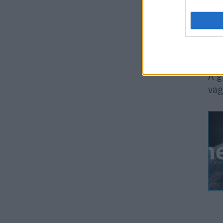
A s
Mar
tet
bru
A g
vag