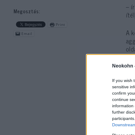
– í
Megosztás:
íté
Print
A k
Email
agg
old
kap
Neokohn 
Az 
érk
If you wish 
sensitive in
confirm you
continue se
information 
further disc
participants
Downstream 
– m