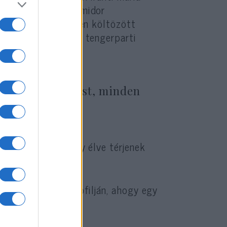
apították meg a Pomidor
endelkezik, 2022-ben költözött
r 7-én megtámadott tengerparti
ámogassuk egymást, minden
mát is fűzött, hogy élve térjenek
k az Instagram-profilján, ahogy egy
 el.