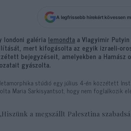
A legfrissebb hírekért kövessen m
y londoni galéria
lemondta
a Vlagyimir Putyin 
llítását, mert kifogásolta az egyik izraeli-
zzétett bejegyzéseit, amelyekben a Hamász o
ozatait gyászolta.
etamorphika stúdió egy július 4-én közzétett Ins
olta Maria Sarkisyantsot, hogy nem foglalkozik elé
„Hiszünk a megszállt Palesztina szabads