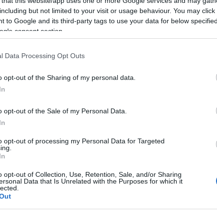
 that this website/app uses one or more Google services and may gath
ábbra is nyitva maradhasson, de a galéria tulajdono
including but not limited to your visit or usage behaviour. You may click 
 to Google and its third-party tags to use your data for below specifi
ogle consent section.
„A probléma azért merült fel, mert Maria 
l Data Processing Opt Outs
o opt-out of the Sharing of my personal data.
rta Maria társa, Polina Egorushkina.
In
o opt-out of the Sale of my Personal Data.
In
Ezúttal egy világhírű z
to opt-out of processing my Personal Data for Targeted
ing.
gyűlölők célkeresztjéb
In
o opt-out of Collection, Use, Retention, Sale, and/or Sharing
ersonal Data that Is Unrelated with the Purposes for which it
lected.
ondoni kiállítás lemondására azért került sor, mer
Out
adásának napján a közösségi médiában együttérzését