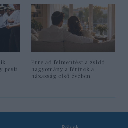
yik
Erre ad felmentést a zsidó
y pesti
hagyomány a férjnek a
házasság első évében
Rólunk