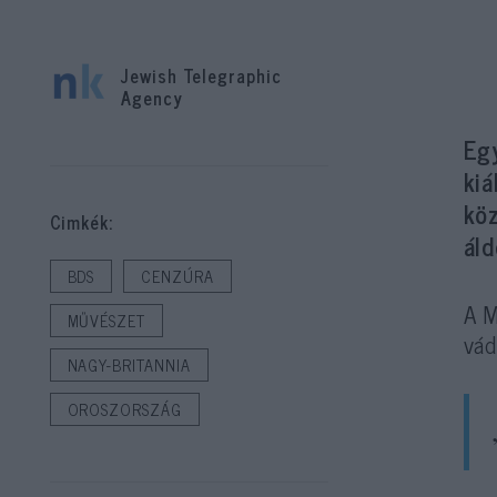
Jewish Telegraphic
Agency
Eg
kiá
kö
Cimkék:
áld
BDS
CENZÚRA
A M
MŰVÉSZET
vád
NAGY-BRITANNIA
OROSZORSZÁG