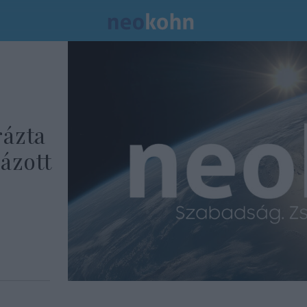
rázta
ázott