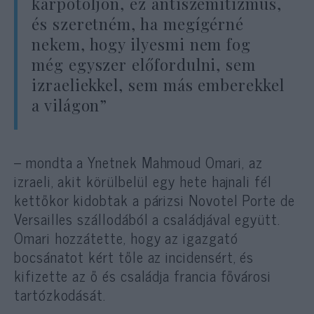
kárpótoljon, ez antiszemitizmus,
és szeretném, ha megígérné
nekem, hogy ilyesmi nem fog
még egyszer előfordulni, sem
izraeliekkel, sem más emberekkel
a világon”
– mondta a Ynetnek Mahmoud Omari, az
izraeli, akit körülbelül egy hete hajnali fél
kettőkor kidobtak a párizsi Novotel Porte de
Versailles szállodából a családjával együtt.
Omari hozzátette, hogy az igazgató
bocsánatot kért tőle az incidensért, és
kifizette az ő és családja francia fővárosi
tartózkodását.