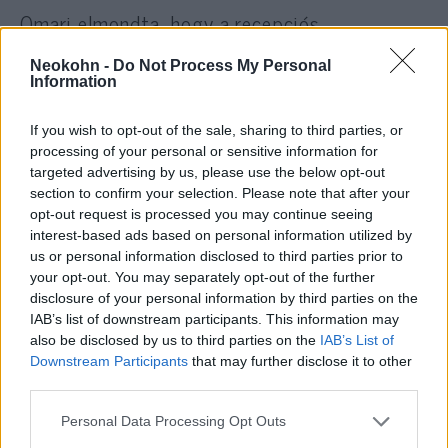
Omari elmondta, hogy a recepciós
megvetéssel és rasszizmussal bánt a
Neokohn -
Do Not Process My Personal
családjával, és még azt is mondta nekik:
Information
If you wish to opt-out of the sale, sharing to third parties, or
„Izrael, azt hiszitek, hogy ti
processing of your personal or sensitive information for
targeted advertising by us, please use the below opt-out
vagytok a világ királyai, ebben a
section to confirm your selection. Please note that after your
szállodában nem kaptok szobát;
opt-out request is processed you may continue seeing
interest-based ads based on personal information utilized by
izraeliek nem fognak ebben a
us or personal information disclosed to third parties prior to
szállodában aludni”.
your opt-out. You may separately opt-out of the further
disclosure of your personal information by third parties on the
IAB’s list of downstream participants. This information may
also be disclosed by us to third parties on the
IAB’s List of
Amikor Omari megpróbálta igénybe venni a
Downstream Participants
that may further disclose it to other
szálloda biztonsági őrének segítségét, az őr
third parties.
a recepciós mellé állt. A házaspárt
Please note that this website/app uses one or more Google
Personal Data Processing Opt Outs
kisgyermekükkel együtt kidobták a
services and may gather and store information including but