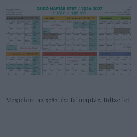
Megjelent az 5787. évi falinaptár, töltse le!