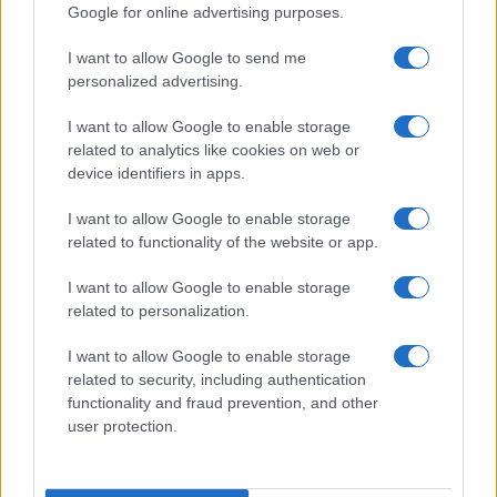
Google for online advertising purposes.
Az igazgató azt is írta, hogy a
I want to allow Google to send me
personalized advertising.
recepciós nem fog többet
dolgozni a szállodában.
I want to allow Google to enable storage
related to analytics like cookies on web or
device identifiers in apps.
Omari dicsérte a párizsi izraeli nagykövetség
I want to allow Google to enable storage
magatartását, amely segített a családnak.
related to functionality of the website or app.
I want to allow Google to enable storage
related to personalization.
Már megint Franciaország: Zsidó
I want to allow Google to enable storage
fiatalokat támadtak meg egy mozi
előtt
related to security, including authentication
functionality and fraud prevention, and other
user protection.