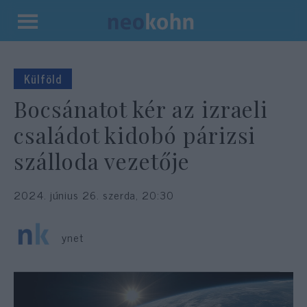
Kilépés
a
tartalomba
Külföld
Bocsánatot kér az izraeli
családot kidobó párizsi
szálloda vezetője
2024. június 26. szerda, 20:30
ynet