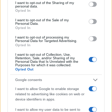
létesítményből, és visszatértek a repülőtéren
not limited to your visit or usage behaviour. You may click to
I want to opt-out of the Sharing of my
personal data.
grant or deny consent to Google and its third-party tags to
lévő szállodába, ahol korábban megszálltak.
Opted In
use your data for below specified purposes in below Google
Másnap panaszt tettek a rendőrségen.
consent section.
I want to opt-out of the Sale of my
Personal Data.
Opted In
A szálloda az Accor nemzetközi, francia
szállodacsoport tulajdonában van. Omri
I want to opt-out of processing my
Personal Data for Targeted Advertising.
elmondta, hogy az esetet követő napon az
Opted In
Accor vezérigazgatója felhívta őt, és
I want to opt-out of Collection, Use,
bocsánatot kért. Kapott egy SMS-üzenetet
Retention, Sale, and/or Sharing of my
Personal Data that Is Unrelated with the
is, amelyben a szállodaigazgató azt írta neki,
Purposes for which it was collected.
Opted Out
hogy „mélységesen sajnálja, ami történt.
Ennek a szerencsétlen helyzetnek nem lett
Google consents
volna szabad megtörténnie, és legyen biztos
I want to allow Google to enable storage
benne, hogy minden szükséges intézkedést
related to advertising like cookies on web or
megtettünk annak érdekében, hogy ilyen
device identifiers in apps.
helyzet ne fordulhasson elő még egyszer”.
I want to allow my user data to be sent to