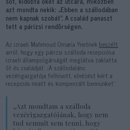
sőt, kidobta őket az utcára, miközben
azt mondta nekik: „Ebben a szállodában
nem kapnak szobát”. A család panaszt
tett a párizsi rendőrségen.
Az izraeli Mahmoud Omaria Ynetnek
beszélt
arról, hogy egy párizsi szálloda recepciósa
izraeli állampolgárságát meglátva zaklatta
őt és családját: „A szállodalánc
vezérigazgatója felhívott, elnézést kért a
recepciós miatt és kompenzált bennünket”.
„Azt mondtam a szálloda
vezérigazgatójának, hogy nem
tud semmit sem tenni, hogy