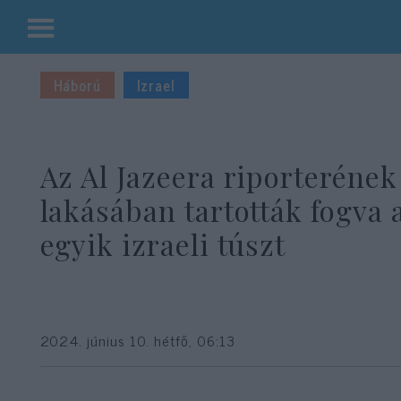
Kilépés
a
Háború
Izrael
tartalomba
Az Al Jazeera riporterének
lakásában tartották fogva 
egyik izraeli túszt
2024. június 10. hétfő, 06:13