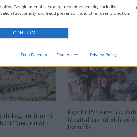
a magát védő Jeruzsál
o allow Google to enable storage related to security, including
cation functionality and fraud prevention, and other user protection.
CONFIRM
Data Deletion
Data Access
Privacy Policy
Egy különleges családi
ő dolog, amit nem
járattal 140 új alijázó é
rháti Tamaráról
Izraelbe