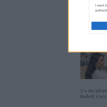
I want t
authenti
7+1 meglep
tudott Cse