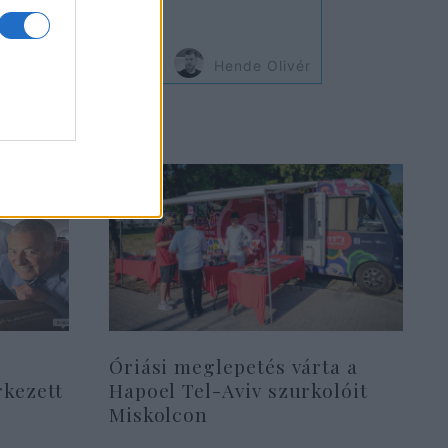
emnek
Hende Olivér
Óriási meglepetés várta a
rkezett
Hapoel Tel-Aviv szurkolóit
Miskolcon