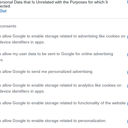
lyben könyörgött, hogy biztosítsa, hogy még egysz
ersonal Data that Is Unrelated with the Purposes for which it
lected.
lőtt a halálosan beteg asszony meghal.
Out
 a szombat reggeli megmentését követően újra tal
consents
dkét szülőjével. Együtt ünnepelték édesapja, Yaak
o allow Google to enable storage related to advertising like cookies on
egmentése napjával.
evice identifiers in apps.
o allow my user data to be sent to Google for online advertising
s.
to allow Google to send me personalized advertising.
Csomagolhatnak a katar
végleg kitiltotta az al-
o allow Google to enable storage related to analytics like cookies on
evice identifiers in apps.
o allow Google to enable storage related to functionality of the website
o allow Google to enable storage related to personalization.
Amit szabad a hipokrit