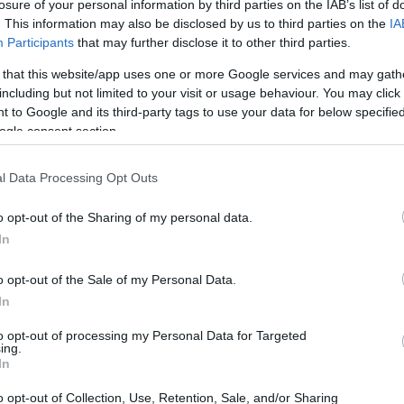
losure of your personal information by third parties on the IAB’s list of
akkor ölték meg, amikor megpróbálták m
. This information may also be disclosed by us to third parties on the
IA
Participants
that may further disclose it to other third parties.
mentőakciót.
 that this website/app uses one or more Google services and may gath
including but not limited to your visit or usage behaviour. You may click 
 to Google and its third-party tags to use your data for below specifi
-t egy külön lakásban és egy másik épületben tart
ogle consent section.
omi Zivtől és Almog Meir Jantól, akiket ugyanakko
l Data Processing Opt Outs
o opt-out of the Sharing of my personal data.
In
A rendőrség rajtaütést 
izraeli irodáján
o opt-out of the Sale of my Personal Data.
In
to opt-out of processing my Personal Data for Targeted
ing.
 Argamani elrablása a Hamász Izrael elleni támadá
In
sanyja, Liora novemberben egy Joe Biden amerikai 
o opt-out of Collection, Use, Retention, Sale, and/or Sharing