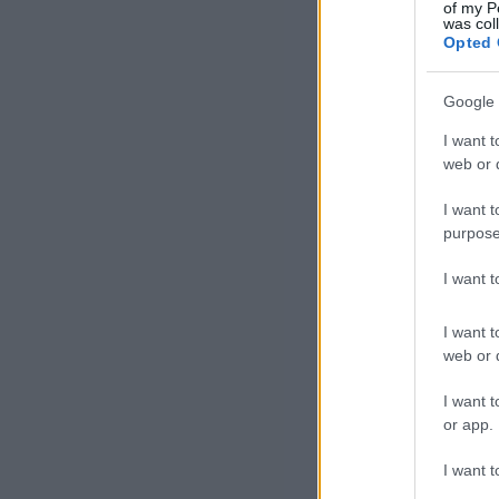
ame
of my P
was col
mie
Opted 
Noa
Google 
min
I want t
a m
web or d
I want t
purpose
I want 
I want t
web or d
I want t
or app.
I want t