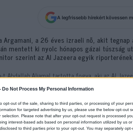
A legfrissebb hírekért kövessen m
 Argamani, a 26 éves izraeli nő, akit tegnap
án mentett ki nyolc hónapos gázai túszság ut
itor szerint az Al Jazeera egyik riporterének
-t Abdallah Aljamal
tartotta fogva
, aki az Al Jaze
óriportere és szerkesztője volt.
-
Do Not Process My Personal Information
alestinian Chronicle is megerősítette, hogy Aljama
to opt-out of the sale, sharing to third parties, or processing of your per
ket megöltek a mentőakció során, amelyet a lap a 
formation for targeted advertising by us, please use the below opt-out s
r selection. Please note that after your opt-out request is processed y
eing interest-based ads based on personal information utilized by us or
disclosed to third parties prior to your opt-out. You may separately opt-
Az OSIM arról számolt be, hogy Aljamalt é