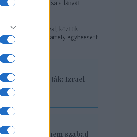
er utoljára láthassa a lányát,
álkozott családjával, köztük
ov születésnapját, amely egybeesett
i propagandisták: Izrael
Dzsazírát
a Brüsszelnek, nem szabad