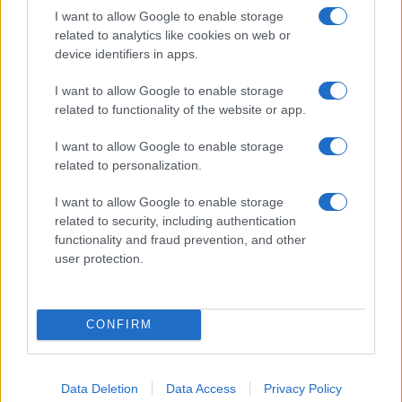
I want to allow Google to enable storage
related to analytics like cookies on web or
device identifiers in apps.
I want to allow Google to enable storage
related to functionality of the website or app.
I want to allow Google to enable storage
Óriási meglepetés várta a Hapoel Tel-
related to personalization.
Aviv szurkolóit Miskolcon
I want to allow Google to enable storage
related to security, including authentication
functionality and fraud prevention, and other
user protection.
CONFIRM
Data Deletion
Data Access
Privacy Policy