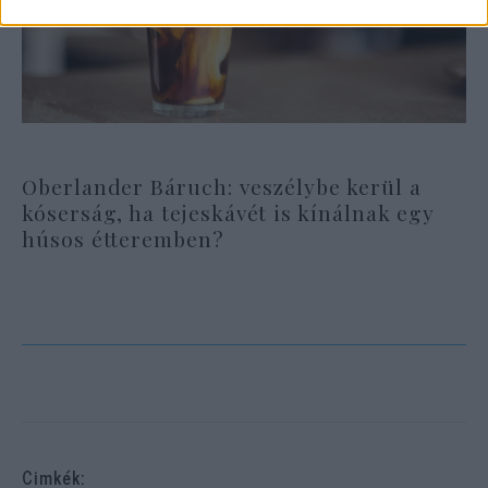
Oberlander Báruch: veszélybe kerül a
kóserság, ha tejeskávét is kínálnak egy
húsos étteremben?
Cimkék: