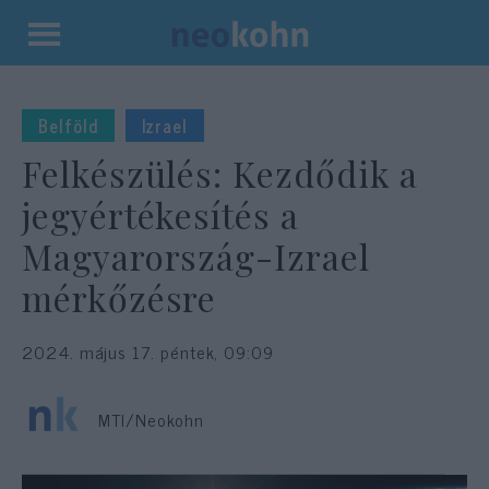
Kilépés
a
tartalomba
Belföld
Izrael
Felkészülés: Kezdődik a
jegyértékesítés a
Magyarország-Izrael
mérkőzésre
2024. május 17. péntek, 09:09
MTI/Neokohn