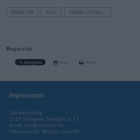
DEBRECEN
FOCI
IZRAELI FUTBALL
Megosztás:
Print
Email
Impresszum
Szerkesztőség:
1037 Budapest, Seregély u. 17.
Email:
info@neokohn.hu
Főszerkesztő: Megyeri Jonatán