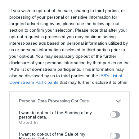
pontokat kapnak. A pontokat a 2025-ös
válogatott mérkőzésre szóló jegy- és
If you wish to opt-out of the sale, sharing to third parties, or
bérletértékesítés előtt írják jóvá a
processing of your personal or sensitive information for
targeted advertising by us, please use the below opt-out
jegyvásárlók számára.
section to confirm your selection. Please note that after your
opt-out request is processed you may continue seeing
interest-based ads based on personal information utilized by
us or personal information disclosed to third parties prior to
Szoboszlaiék az izraeli válogatott
your opt-out. You may separately opt-out of the further
segítségével fognak hangolódni a foci
disclosure of your personal information by third parties on the
Eb-re!
IAB’s list of downstream participants. This information may
also be disclosed by us to third parties on the
IAB’s List of
Downstream Participants
that may further disclose it to other
third parties.
Please note that this website/app uses one or more Google
Personal Data Processing Opt Outs
services and may gather and store information including but
not limited to your visit or usage behaviour. You may click to
I want to opt-out of the Sharing of my
personal data.
grant or deny consent to Google and its third-party tags to
Opted In
use your data for below specified purposes in below Google
consent section.
I want to opt-out of the Sale of my
Personal Data.