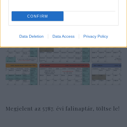
CONFIRM
Data Deletion
Data Access
Privacy Policy
Megjelent az 5787. évi falinaptár, töltse le!