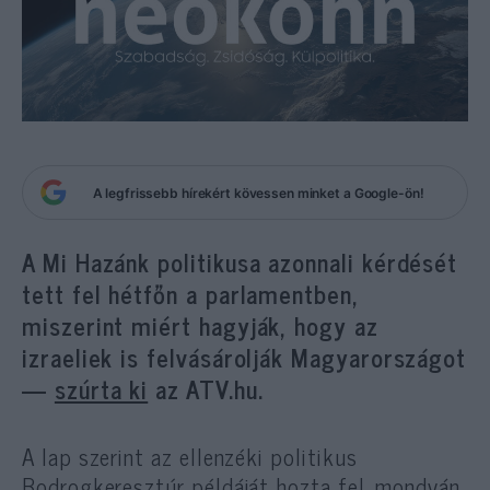
A legfrissebb hírekért kövessen minket a Google-ön!
A Mi Hazánk politikusa azonnali kérdését
tett fel hétfőn a parlamentben,
miszerint miért hagyják, hogy az
izraeliek is felvásárolják Magyarországot
—
szúrta ki
az ATV.hu.
A lap szerint az ellenzéki politikus
Bodrogkeresztúr példáját hozta fel, mondván