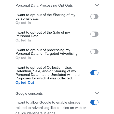
– tette hozzá.
Please note that this website/app uses one or more Google
Personal Data Processing Opt Outs
services and may gather and store information including but
Novák Előd egyébként összesen 52 azonnali
not limited to your visit or usage behaviour. You may click to
I want to opt-out of the Sharing of my
personal data.
kérdést nyújtott be – a zsidózós kérdés, amit
grant or deny consent to Google and its third-party tags to
Opted In
use your data for below specified purposes in below Google
végül feltett, az utolsó volt a sorban. Az
consent section.
I want to opt-out of the Sale of my
elnöklő Latorcai János számos azonnali
Personal Data.
Opted In
kérdés számát ismertetve jelezte, a Mi
Hazánk frakcióvezetője úgy nyilatkozott,
I want to opt-out of processing my
Personal Data for Targeted Advertising.
ezen azonnali kérdések esetén személyes
Opted In
válaszadást várnak a miniszterelnöktől —
I want to opt-out of Collection, Use,
ismerteti a történteket a lap.
Retention, Sale, and/or Sharing of my
Personal Data that Is Unrelated with the
Purposes for which it was collected.
Opted Out
Google consents
A Mi Hazánk politikusa szerint a
zsidók teszik tönkre a székelyeket
I want to allow Google to enable storage
related to advertising like cookies on web or
device identifiers in apps.