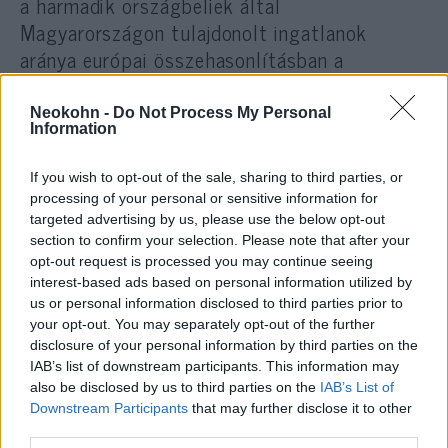
a harmadik országbeliek által
Magyarországon tulajdonolt ingatlanok
aránya európai összehasonlításban a
legalacsonyabb – közölte.
Neokohn -
Do Not Process My Personal
Information
Elmondta, Bodrogkeresztúron
If you wish to opt-out of the sale, sharing to third parties, or
egyre jelentősebb a vallási
processing of your personal or sensitive information for
turizmus és ezt összhangba kell
targeted advertising by us, please use the below opt-out
section to confirm your selection. Please note that after your
hozni a településen élők
opt-out request is processed you may continue seeing
igényeivel. A kormány nem a
interest-based ads based on personal information utilized by
us or personal information disclosed to third parties prior to
vallási turizmussal szemben
your opt-out. You may separately opt-out of the further
uszítók mellé, hanem a település
disclosure of your personal information by third parties on the
vezetői mellé áll
IAB’s list of downstream participants. This information may
also be disclosed by us to third parties on the
IAB’s List of
Downstream Participants
that may further disclose it to other
third parties.