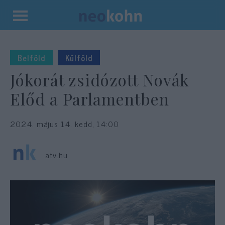
Kilépés
a
tartalomba
Belföld
Külföld
Jókorát zsidózott Novák
Előd a Parlamentben
2024. május 14. kedd, 14:00
atv.hu