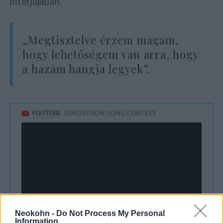
interjújában.
„Megtisztelve érzem magam,
hogy lehetőségem van arra, hogy
a hazám hangja legyek”.
Neokohn -
Do Not Process My Personal
Information