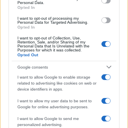
Ez az a pillanat, amire vártam. És most itt
Personal Data.
Opted In
van. Mindent beleadok. Továbbra is azok
hangja leszek, akik nincsenek itt, akiknek
I want to opt-out of processing my
Personal Data for Targeted Advertising.
haza kell jönniük” – tette hozzá.
Opted In
I want to opt-out of Collection, Use,
Retention, Sale, and/or Sharing of my
Personal Data that Is Unrelated with the
Purposes for which it was collected.
Az Eurovíziós Dalfesztivál betiltotta a
Opted Out
palesztin zászlókat és szimbólumokat
Google consents
I want to allow Google to enable storage
related to advertising like cookies on web or
device identifiers in apps.
I want to allow my user data to be sent to
Google for online advertising purposes.
I want to allow Google to send me
personalized advertising.