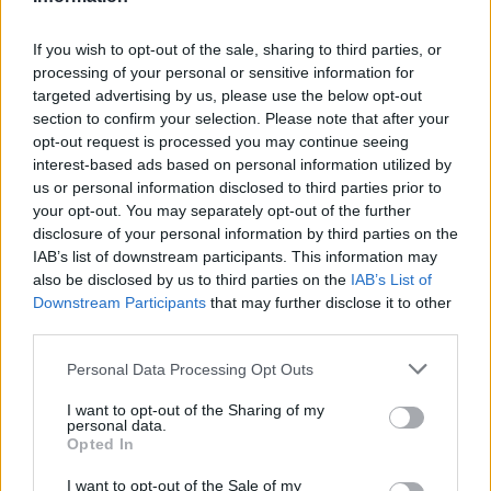
If you wish to opt-out of the sale, sharing to third parties, or
Az izraeli művésznő a döntőbe jutásért
processing of your personal or sensitive information for
targeted advertising by us, please use the below opt-out
versenyzett, amely szombaton lesz. Az izraeli
section to confirm your selection. Please note that after your
dal jelenleg az ötödik helyen áll a fogadási
opt-out request is processed you may continue seeing
listákon.
interest-based ads based on personal information utilized by
us or personal information disclosed to third parties prior to
your opt-out. You may separately opt-out of the further
A szerdai utolsó próbán Golan a zsűri előtt
disclosure of your personal information by third parties on the
lépett fel, és lefilmezte a dalát, hogy
IAB’s list of downstream participants. This information may
also be disclosed by us to third parties on the
IAB’s List of
biztosítsa a szereplését arra az esetre, ha az
Downstream Participants
that may further disclose it to other
élő előadás estéjén valami balul sülne el.
third parties.
Golant a próbán a közönség tagjai
Please note that this website/app uses one or more Google
Personal Data Processing Opt Outs
kifütyülték, néhányan pedig kisétáltak a
services and may gather and store information including but
nézőtérről.
not limited to your visit or usage behaviour. You may click to
I want to opt-out of the Sharing of my
personal data.
grant or deny consent to Google and its third-party tags to
Opted In
use your data for below specified purposes in below Google
„Érzem, hogy az egész ország mögöttem áll.
consent section.
I want to opt-out of the Sale of my