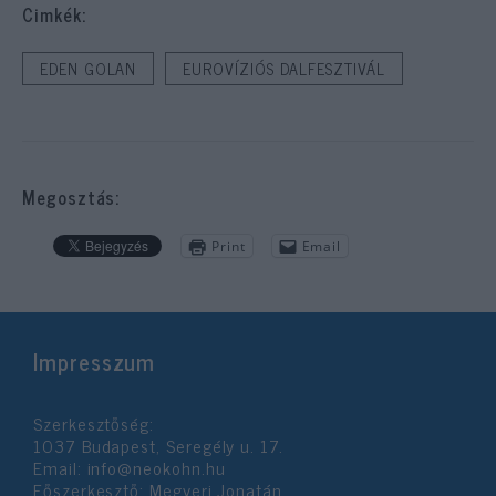
Cimkék:
EDEN GOLAN
EUROVÍZIÓS DALFESZTIVÁL
Megosztás:
Print
Email
Impresszum
Szerkesztőség:
1037 Budapest, Seregély u. 17.
Email:
info@neokohn.hu
Főszerkesztő: Megyeri Jonatán