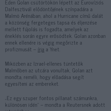
Eden Golan csütörtökön lépett az Eurovíziós
Dalfesztivál elődöntőjének színpadára a
Malmö Arénában, ahol a Hurricane című dalát
a közönség fergeteges tapsa és éljenzése
mellett fújolás is fogadta, amelyek az
éneklés során egyre erősödtek. Golan azonban
ennek ellenére is végig megőrizte a
profizmusát –
írja
a Ynet.
Miközben az Izrael-ellenes tüntetők
Malmőben az utcára vonultak, Golan azt
mondta, reméli, hogy előadása segít
egyesíteni az embereket.
„Ez egy szuper fontos pillanat számunkra,
különösen idén” – mondta a Reutersnek adott