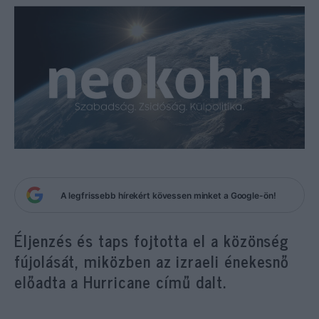
A legfrissebb hírekért kövessen minket a Google-ön!
Éljenzés és taps fojtotta el a közönség
fújolását, miközben az izraeli énekesnő
előadta a Hurricane című dalt.