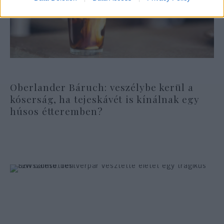
Oberlander Báruch: veszélybe kerül a
kóserság, ha tejeskávét is kínálnak egy
húsos étteremben?