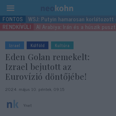
Kilépés
WSJ: Putyin hamarosan korlátozott
a
Al Arabiya: Irán és a húszik pus
tartalomba
Izrael
Külföld
Kultúra
Eden Golan remekelt:
Izrael bejutott az
Eurovízió döntőjébe!
2024. május 10. péntek, 09:15
Ynet