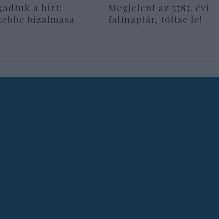
gadtuk a hírt:
Megjelent az 5787. évi
Rebbe bizalmasa
falinaptár, töltse le!