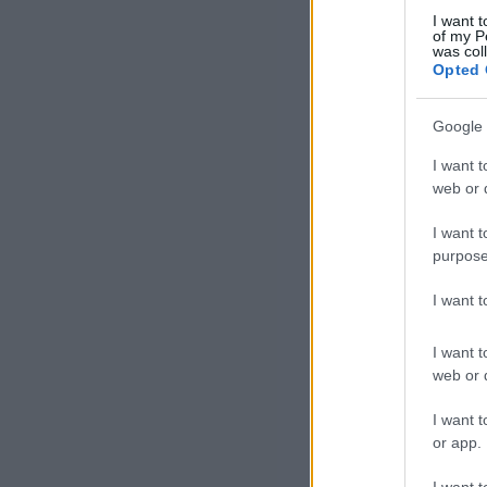
van
I want t
of my P
was col
A j
Opted 
rés
Google 
Ked
I want t
Moh
web or d
Kip
I want t
fed
purpose
I want 
I want t
web or d
I want t
or app.
– á
I want t