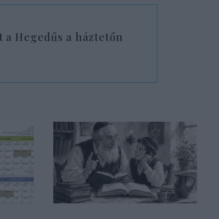
 a Hegedűs a háztetőn
a