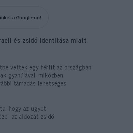
inket a Google-ön!
aeli és zsidó identitása miatt
etbe vettek egy férfit az országban
nak gyanújával, miközben
rábbi támadás lehetséges
ta, hogy az ügyet
öze” az áldozat zsidó