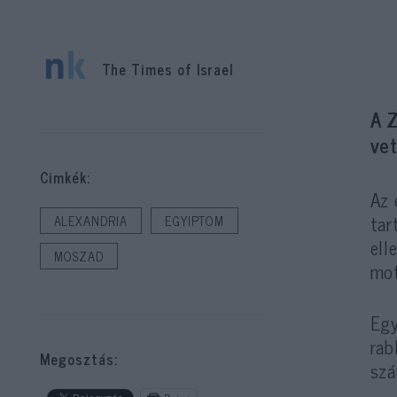
The Times of Israel
A Z
vet
Cimkék:
Az 
tar
ALEXANDRIA
EGYIPTOM
ell
MOSZAD
mot
Egy
rab
Megosztás:
szá