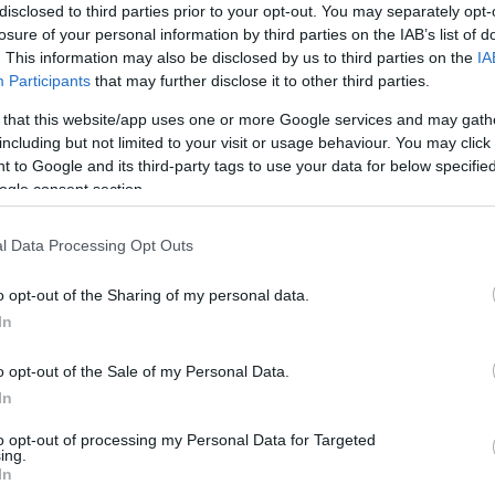
disclosed to third parties prior to your opt-out. You may separately opt-
 egyiptomi forrást idézett a lap, aki elmondta, h
losure of your personal information by third parties on the IAB’s list of
ettek, és olyan emberekkel beszéltek, akik Alexan
. This information may also be disclosed by us to third parties on the
IA
eira kormányzóságban üzleteltek Kipperrel.
Participants
that may further disclose it to other third parties.
 that this website/app uses one or more Google services and may gath
orrás szerint a következő órákban várhatóan több i
including but not limited to your visit or usage behaviour. You may click 
 to Google and its third-party tags to use your data for below specifi
ogle consent section.
l Data Processing Opt Outs
Izrael likvidálta a Hel
egyik német vezetőjét
o opt-out of the Sharing of my personal data.
In
o opt-out of the Sale of my Personal Data.
In
per volt az OK Group LLC vezérigazgatója, egy oly
khelye az előkelő alexandriai Smouha negyedben t
to opt-out of processing my Personal Data for Targeted
ing.
mölcsök és zöldségek exportjára specializálódott.
In