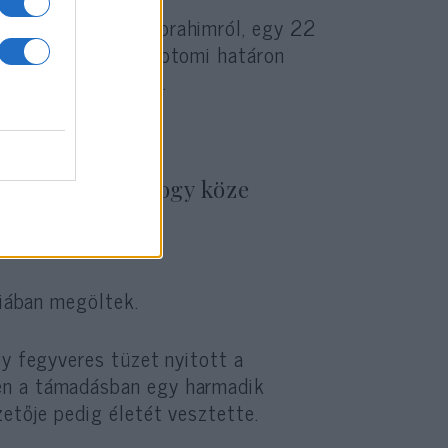
Mohammed Szalah Ibrahimról, egy 22
júniusában az egyiptomi határon
ők három katonáját.
ták, hogy nincs
 csoport, vagy hogy köze
riában megöltek.
gy fegyveres tüzet nyitott a
en a támadásban egy harmadik
etője pedig életét vesztette.