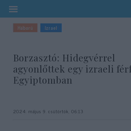
Kilépés
a
Háború
Izrael
tartalomba
Borzasztó: Hidegvérrel
agyonlőttek egy izraeli férf
Egyiptomban
2024. május 9. csütörtök, 06:13