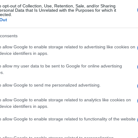
nak irodái.
o opt-out of Collection, Use, Retention, Sale, and/or Sharing
ersonal Data that Is Unrelated with the Purposes for which it
lected.
elentés szerint az egyiptomi nemzetbiztonsági sze
Out
zt vesznek a vizsgálatban.
consents
den felkerült az internetre egy kevéssé ismert cso
o allow Google to enable storage related to advertising like cookies on
amed Szalah mártírjai” vállalta a felelősséget a lö
evice identifiers in apps.
per a Moszadnak gyűjtött hírszerzési információka
o allow my user data to be sent to Google for online advertising
őtevékenységként használta.
s.
to allow Google to send me personalized advertising.
Kipper halála „egy lépés volt az egyiptom
o allow Google to enable storage related to analytics like cookies on
elleni harcában”
evice identifiers in apps.
o allow Google to enable storage related to functionality of the website
ll a közleményben, hozzátéve, hogy a „gázai nép t
o allow Google to enable storage related to personalization.