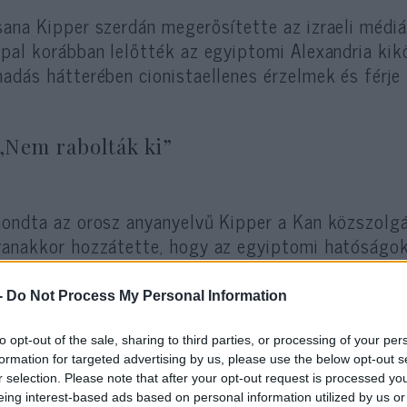
ana Kipper szerdán megerősítette az izraeli médián
pal korábban lelőtték az egyiptomi Alexandria kikö
adás hátterében cionistaellenes érzelmek és férje z
„Nem rabolták ki”
ondta az orosz anyanyelvű Kipper a Kan közszolgá
anakkor hozzátette, hogy az egyiptomi hatóságok
lkosság kapcsán.
-
Do Not Process My Personal Information
Al-Masry Al-Youm egyiptomi napilap szerint a felt
tán egy nyomozócsoport több olyan személyt is ki
to opt-out of the sale, sharing to third parties, or processing of your per
formation for targeted advertising by us, please use the below opt-out s
núsítottak, hogy közük lehetett a gyilkossághoz.
r selection. Please note that after your opt-out request is processed y
eing interest-based ads based on personal information utilized by us or