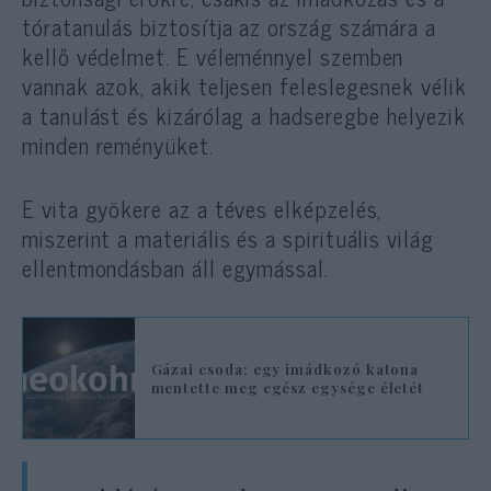
tóratanulás biztosítja az ország számára a
kellő védelmet. E véleménnyel szemben
vannak azok, akik teljesen feleslegesnek vélik
a tanulást és kizárólag a hadseregbe helyezik
minden reményüket.
E vita gyökere az a téves elképzelés,
miszerint a materiális és a spirituális világ
ellentmondásban áll egymással.
Gázai csoda: egy imádkozó katona
mentette meg egész egysége életét