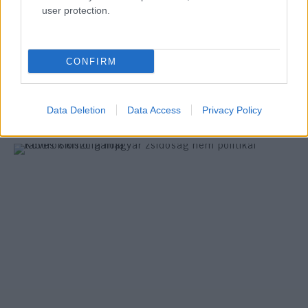
user protection.
Mázel tov, Salom és Menuchi!
Megházasodott Köves Slomó rabbi
CONFIRM
elsőszülött fia
Data Deletion
Data Access
Privacy Policy