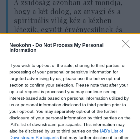
A zsidóság azonban azt mondja,
hogy a két dolog, az anyagi és a
spirituális világ kéz a kézben
létezik, együtt érvényesülnek és
a kettő egymástól nem
Neokohn -
Do Not Process My Personal
választható el.
Information
If you wish to opt-out of the sale, sharing to third parties, or
Izrael népe azért képes katonai és gazdasági
processing of your personal or sensitive information for
targeted advertising by us, please use the below opt-out
sikereket elérni, mert egyfelől kellő időt,
section to confirm your selection. Please note that after your
energiát és pénzt fektet a haladásba,
opt-out request is processed you may continue seeing
másfelől évezredes értékek szerint,
interest-based ads based on personal information utilized by
spiritualitással átszőve éli mindennapi,
us or personal information disclosed to third parties prior to
your opt-out. You may separately opt-out of the further
természetes életét.
disclosure of your personal information by third parties on the
IAB’s list of downstream participants. This information may
A két elem – anyagi és spirituális – nem
also be disclosed by us to third parties on the
IAB’s List of
Downstream Participants
that may further disclose it to other