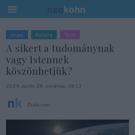
Kilépés
a
tartalomba
Izrael
Kultúra
Tech
A sikert a tudománynak
vagy Istennek
köszönhetjük?
2024. április 28. vasárnap, 06:13
Zsido.com