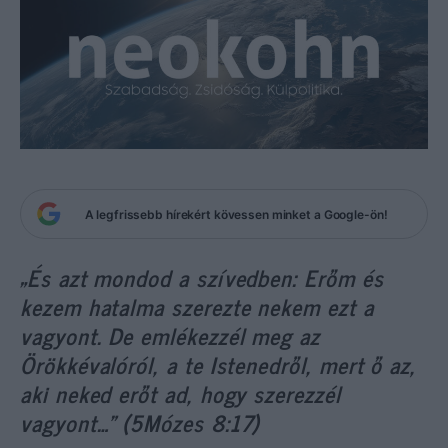
A legfrissebb hírekért kövessen minket a Google-ön!
„És azt mondod a szívedben: Erőm és
kezem hatalma szerezte nekem ezt a
vagyont. De emlékezzél meg az
Örökkévalóról, a te Istenedről, mert ő az,
aki neked erőt ad, hogy szerezzél
vagyont…” (5Mózes 8:17)