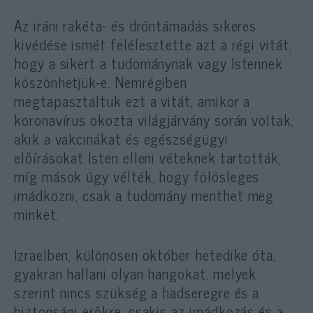
Az iráni rakéta- és dróntámadás sikeres
kivédése ismét felélesztette azt a régi vitát,
hogy a sikert a tudománynak vagy Istennek
köszönhetjük-e. Nemrégiben
megtapasztaltuk ezt a vitát, amikor a
koronavírus okozta világjárvány során voltak,
akik a vakcinákat és egészségügyi
előírásokat Isten elleni véteknek tartották,
míg mások úgy vélték, hogy fölösleges
imádkozni, csak a tudomány menthet meg
minket.
Izraelben, különösen október hetedike óta,
gyakran hallani olyan hangokat, melyek
szerint nincs szükség a hadseregre és a
biztonsági erőkre, csakis az imádkozás és a