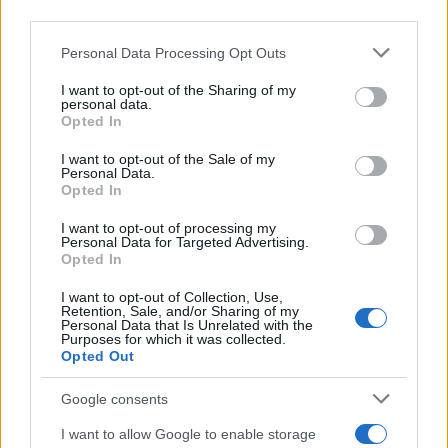
ellentmond egymásnak, hanem éppen
third parties.
ellenkezőleg: kiegészíti egymást. A
Please note that this website/app uses one or more Google
tóratanulás spiritualitással támogatja a
Personal Data Processing Opt Outs
services and may gather and store information including but
katonai szolgálatot, míg a katonai szolgálat
not limited to your visit or usage behaviour. You may click to
I want to opt-out of the Sharing of my
personal data.
lehetővé teszi, hogy a tórai értékek
grant or deny consent to Google and its third-party tags to
Opted In
megvalósulhassanak. „Isten segítségével” –
use your data for below specified purposes in below Google
consent section.
mondjuk sokszor. Ez a mondás nem azt
I want to opt-out of the Sale of my
Personal Data.
jelenti, hogy a dolgokhoz nem szükséges
Opted In
emberi erőfeszítés, hanem azt, hogy az
I want to opt-out of processing my
emberi tettek és Isten segítsége együttesen
Personal Data for Targeted Advertising.
Opted In
vezet sikerre.
I want to opt-out of Collection, Use,
Retention, Sale, and/or Sharing of my
Personal Data that Is Unrelated with the
Isten segítségével együtt győzni fogunk!
Purposes for which it was collected.
Opted Out
Ez a
cikk
eredetileg a Zsido.com oldalán jelent
Google consents
meg.
I want to allow Google to enable storage